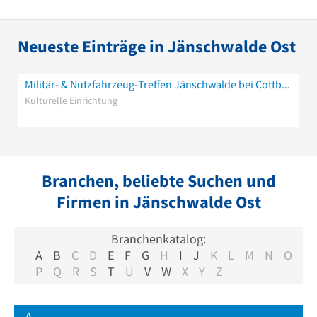
Neueste Einträge in Jänschwalde Ost
Militär- & Nutzfahrzeug-Treffen Jänschwalde bei Cottbus
Kulturelle Einrichtung
Branchen, beliebte Suchen und
Firmen in Jänschwalde Ost
Branchenkatalog:
A
B
C
D
E
F
G
H
I
J
K
L
M
N
O
P
Q
R
S
T
U
V
W
X
Y
Z
A