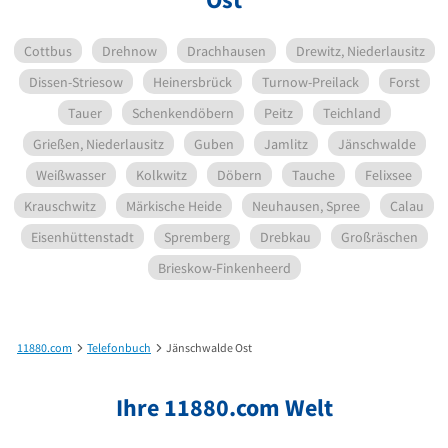
Cottbus
Drehnow
Drachhausen
Drewitz, Niederlausitz
Dissen-Striesow
Heinersbrück
Turnow-Preilack
Forst
Tauer
Schenkendöbern
Peitz
Teichland
Grießen, Niederlausitz
Guben
Jamlitz
Jänschwalde
Weißwasser
Kolkwitz
Döbern
Tauche
Felixsee
Krauschwitz
Märkische Heide
Neuhausen, Spree
Calau
Eisenhüttenstadt
Spremberg
Drebkau
Großräschen
Brieskow-Finkenheerd
11880.com
Telefonbuch
Jänschwalde Ost
Ihre 11880.com Welt