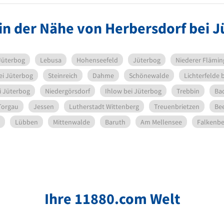
in der Nähe von Herbersdorf bei 
Jüterbog
Lebusa
Hohenseefeld
Jüterbog
Niederer Flämin
ei Jüterbog
Steinreich
Dahme
Schönewalde
Lichterfelde 
i Jüterbog
Niedergörsdorf
Ihlow bei Jüterbog
Trebbin
Ba
Torgau
Jessen
Lutherstadt Wittenberg
Treuenbrietzen
Bee
Lübben
Mittenwalde
Baruth
Am Mellensee
Falkenbe
Ihre 11880.com Welt