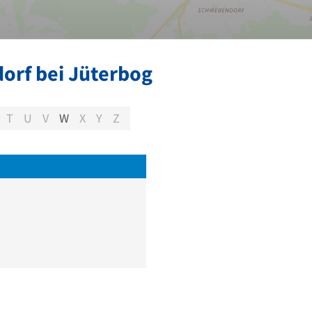
orf bei Jüterbog
T
U
V
W
X
Y
Z
e