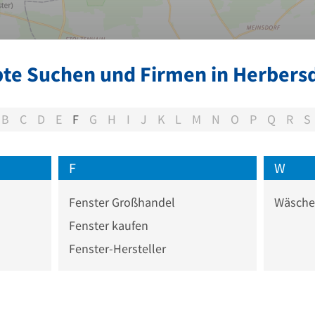
bte Suchen und Firmen in Herbersd
B
C
D
E
F
G
H
I
J
K
L
M
N
O
P
Q
R
S
F
W
Fenster Großhandel
Wäsch
Fenster kaufen
Fenster-Hersteller