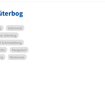
Jüterbog
g
Dahmetal
bei Jüterbog
d Schmiedeberg
litz
Rangsdorf
rg
Bestensee