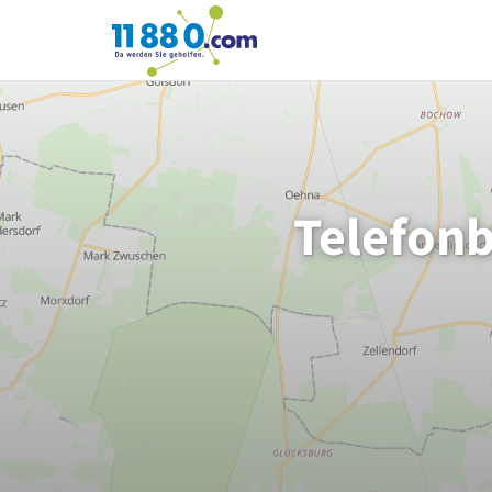
11880.com
Telefonb