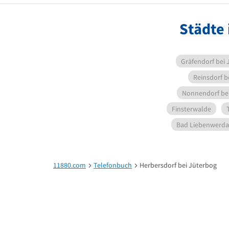
Städte 
Gräfendorf bei 
Reinsdorf b
Nonnendorf be
Finsterwalde
Bad Liebenwerda
11880.com
Telefonbuch
Herbersdorf bei Jüterbog