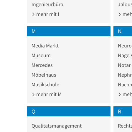
Ingenieurbüro
Jalous
mehr mit I
mehr
M
N
Media Markt
Neuro
Museum
Nagel
Mercedes
Notar
Möbelhaus
Nephr
Musikschule
Nachhi
mehr mit M
mehr
Q
R
Qualitätsmanagement
Recht