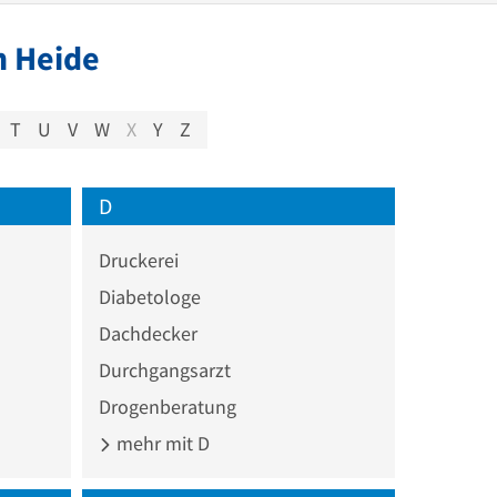
n Heide
T
U
V
W
X
Y
Z
D
Druckerei
Diabetologe
Dachdecker
Durchgangsarzt
Drogenberatung
mehr mit D