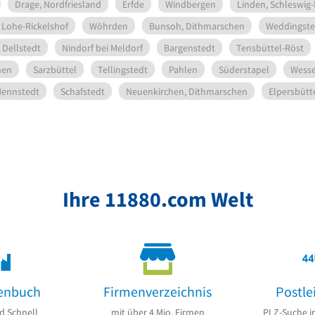
Drage, Nordfriesland
Erfde
Windbergen
Linden, Schleswig-
Lohe-Rickelshof
Wöhrden
Bunsoh, Dithmarschen
Weddingste
Dellstedt
Nindorf bei Meldorf
Bargenstedt
Tensbüttel-Röst
hen
Sarzbüttel
Tellingstedt
Pahlen
Süderstapel
Wesse
ennstedt
Schafstedt
Neuenkirchen, Dithmarschen
Elpersbütt
Ihre 11880.com Welt
enbuch
Firmenverzeichnis
Postle
d Schnell
mit über 4 Mio. Firmen
PLZ-Suche i