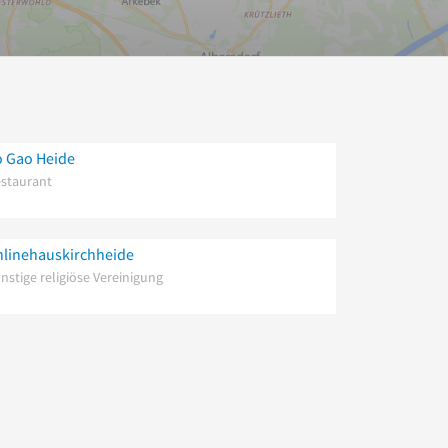
o Gao Heide
staurant
nlinehauskirchheide
nstige religiöse Vereinigung