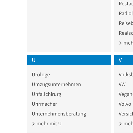
Resta
Radio
Reise
Reals
mehr
U
V
Urologe
Volks
Umzugsunternehmen
VW
Unfallchirurg
Vegan
Uhrmacher
Volvo
Unternehmensberatung
Versi
mehr mit U
mehr