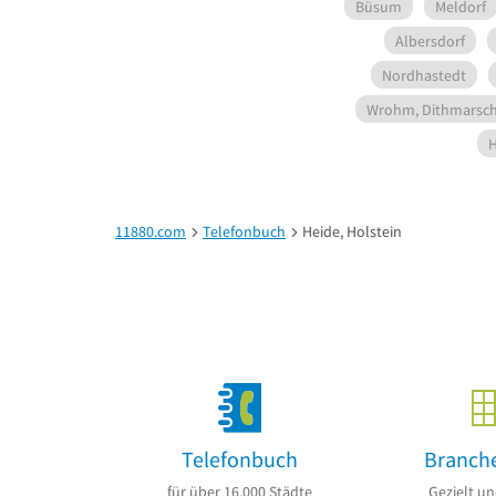
Büsum
Meldorf
Albersdorf
Nordhastedt
Wrohm, Dithmarsc
H
11880.com
Telefonbuch
Heide, Holstein
Telefonbuch
Branch
für über 16.000 Städte
Gezielt un