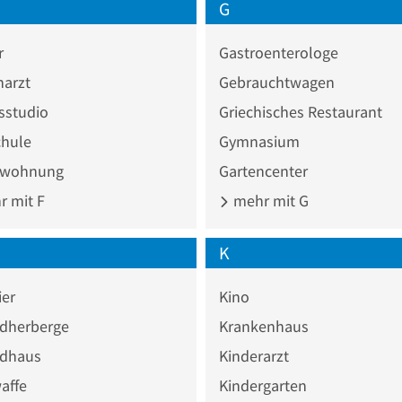
G
r
Gastroenterologe
narzt
Gebrauchtwagen
sstudio
Griechisches Restaurant
chule
Gymnasium
nwohnung
Gartencenter
 mit F
mehr mit G
K
ier
Kino
dherberge
Krankenhaus
dhaus
Kinderarzt
affe
Kindergarten