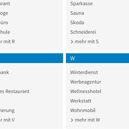
urant
Sparkasse
loge
Sauna
büro
Skoda
chule
Schneiderei
 mit R
mehr mit S
W
bank
Winterdienst
Werbeagentur
es Restaurant
Wellnesshotel
Werkstatt
cherung
Wohnmobil
 mit V
mehr mit W