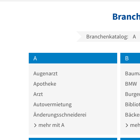
Branch
Branchenkatalog:
A
A
B
Augenarzt
Bauma
Apotheke
BMW
Arzt
Burger
Autovermietung
Biblio
Änderungsschneiderei
Bäcke
mehr mit A
mehr