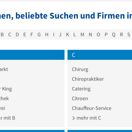
en, beliebte Suchen und Firmen i
B
C
D
E
F
G
H
I
J
K
L
M
N
O
P
Q
R
S
C
rkt
Chirurg
Chiropraktiker
 King
Catering
thek
Citroen
rei
Chauffeur-Service
 mit B
mehr mit C