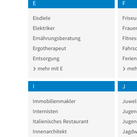
E
F
Eisdiele
Friseu
Elektriker
Fraue
Ernährungsberatung
Fitnes
Ergotherapeut
Fahrs
Entsorgung
Ferie
mehr mit E
mehr
I
J
Immobilienmakler
Juwel
Internisten
Jugen
Italienisches Restaurant
Jugen
Innenarchitekt
Jagdw