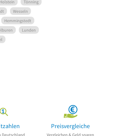
Holstein
Tönning
dt
Wesseln
Hemmingstedt
lburen
Lunden
el
itzahlen
Preisvergleiche
n Deutschland
Vergleichen & Geld sparen