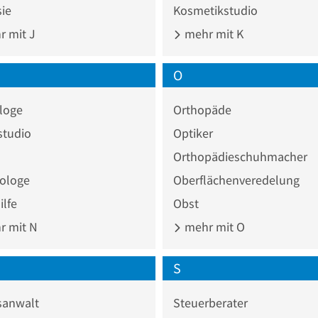
ie
Kosmetikstudio
 mit J
mehr mit K
O
loge
Orthopäde
studio
Optiker
Orthopädieschuhmacher
ologe
Oberflächenveredelung
lfe
Obst
 mit N
mehr mit O
S
sanwalt
Steuerberater