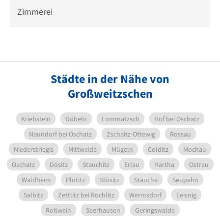
Zimmerei
Städte in der Nähe von
Großweitzschen
Kriebstein
Döbeln
Lommatzsch
Hof bei Oschatz
Naundorf bei Oschatz
Zschaitz-Ottewig
Rossau
Niederstriegis
Mittweida
Mügeln
Colditz
Mochau
Oschatz
Dösitz
Stauchitz
Erlau
Hartha
Ostrau
Waldheim
Plotitz
Stösitz
Staucha
Seupahn
Salbitz
Zettlitz bei Rochlitz
Wermsdorf
Leisnig
Roßwein
Seerhausen
Geringswalde