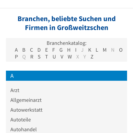
Branchen, beliebte Suchen und
Firmen in Großweitzschen
Branchenkatalog:
A
B
C
D
E
F
G
H
I
J
K
L
M
N
O
P
Q
R
S
T
U
V
W
X
Y
Z
A
Arzt
Allgemeinarzt
Autowerkstatt
Autoteile
Autohandel