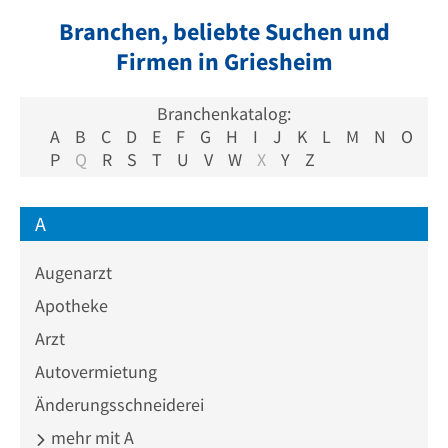
Branchen, beliebte Suchen und
Firmen in Griesheim
Branchenkatalog:
A
B
C
D
E
F
G
H
I
J
K
L
M
N
O
P
Q
R
S
T
U
V
W
X
Y
Z
A
Augenarzt
Apotheke
Arzt
Autovermietung
Änderungsschneiderei
mehr mit A