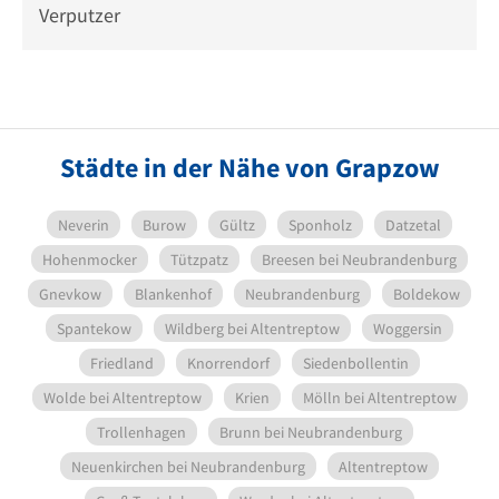
Verputzer
Städte in der Nähe von Grapzow
Neverin
Burow
Gültz
Sponholz
Datzetal
Hohenmocker
Tützpatz
Breesen bei Neubrandenburg
Gnevkow
Blankenhof
Neubrandenburg
Boldekow
Spantekow
Wildberg bei Altentreptow
Woggersin
Friedland
Knorrendorf
Siedenbollentin
Wolde bei Altentreptow
Krien
Mölln bei Altentreptow
Trollenhagen
Brunn bei Neubrandenburg
Neuenkirchen bei Neubrandenburg
Altentreptow