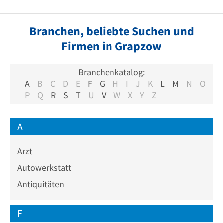
Branchen, beliebte Suchen und
Firmen in Grapzow
Branchenkatalog:
A
B
C
D
E
F
G
H
I
J
K
L
M
N
O
P
Q
R
S
T
U
V
W
X
Y
Z
A
Arzt
Autowerkstatt
Antiquitäten
F