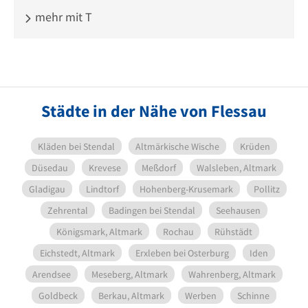
mehr mit T
Städte in der Nähe von Flessau
Kläden bei Stendal
Altmärkische Wische
Krüden
Düsedau
Krevese
Meßdorf
Walsleben, Altmark
Gladigau
Lindtorf
Hohenberg-Krusemark
Pollitz
Zehrental
Badingen bei Stendal
Seehausen
Königsmark, Altmark
Rochau
Rühstädt
Eichstedt, Altmark
Erxleben bei Osterburg
Iden
Arendsee
Meseberg, Altmark
Wahrenberg, Altmark
Goldbeck
Berkau, Altmark
Werben
Schinne