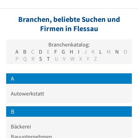
Branchen, beliebte Suchen und
Firmen in Flessau
Branchenkatalog:
A
B
C
D
E
F
G
H
I
J
K
L
M
N
O
P
Q
R
S
T
U
V
W
X
Y
Z
A
Autowerkstatt
B
Bäckerei
Bauunternehmen