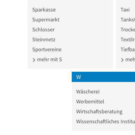
Sparkasse
Taxi
Supermarkt
Tankst
Schlosser
Trock
Steinmetz
Textil
Sportvereine
Tiefb
mehr mit S
mehr
W
Wäscherei
Werbemittel
Wirtschaftsberatung
Wissenschaftliches Institu