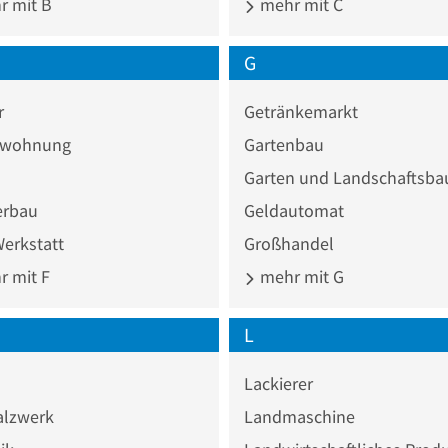
 mit B
mehr mit C
G
r
Getränkemarkt
nwohnung
Gartenbau
Garten und Landschaftsba
erbau
Geldautomat
erkstatt
Großhandel
 mit F
mehr mit G
L
Lackierer
alzwerk
Landmaschine