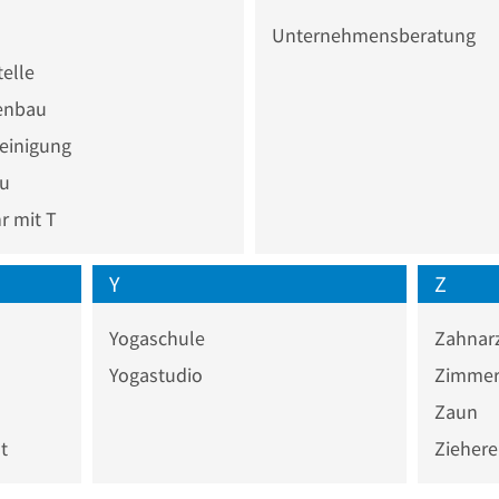
Unternehmensberatung
elle
enbau
reinigung
au
 mit T
Y
Z
Yogaschule
Zahnar
Yogastudio
Zimmer
Zaun
t
Ziehere