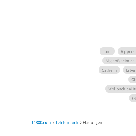
Tann
Rippers
Bischofsheim an
Ostheim
Erben
Ob
Wollbach bei B
Ob
11880.com
Telefonbuch
Fladungen