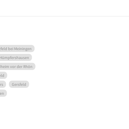
zfeld bei Meiningen
Hümpfershausen
heim vor der Rhön
eld
rs
Gersfeld
en