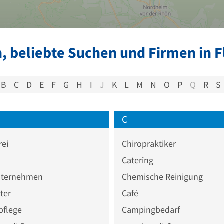
, beliebte Suchen und Firmen in 
B
C
D
E
F
G
H
I
J
K
L
M
N
O
P
Q
R
S
C
rei
Chiropraktiker
Catering
ternehmen
Chemische Reinigung
ter
Café
flege
Campingbedarf