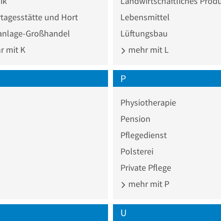
ik
Landwirtschaftliches Prod
tagesstätte und Hort
Lebensmittel
anlage-Großhandel
Lüftungsbau
 mit K
mehr mit L
P
Physiotherapie
Pension
Pflegedienst
Polsterei
Private Pflege
mehr mit P
U