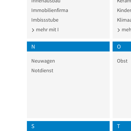
Innenausbau
Keram
Immobilienfirma
Kinder
Imbissstube
Klima
mehr mit I
mehr
N
O
Neuwagen
Obst
Notdienst
S
T