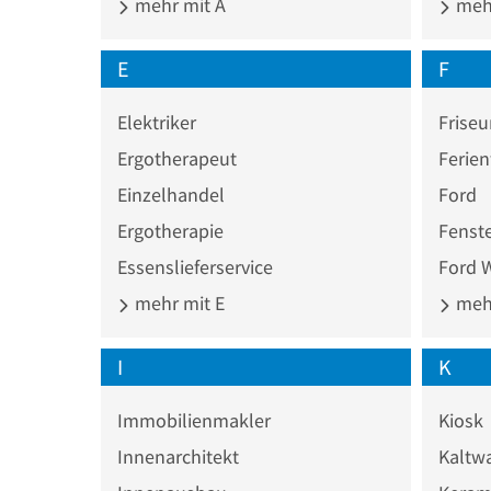
mehr mit A
mehr
E
F
Elektriker
Friseu
Ergotherapeut
Ferie
Einzelhandel
Ford
Ergotherapie
Fenst
Essenslieferservice
Ford W
mehr mit E
mehr
I
K
Immobilienmakler
Kiosk
Innenarchitekt
Kaltw