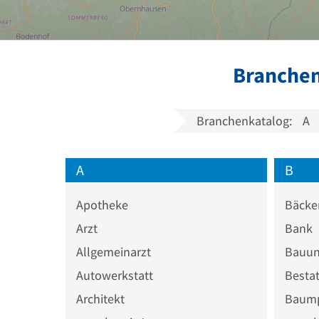
Branchen
Branchenkatalog:
A
A
B
Apotheke
Bäcke
Arzt
Bank
Allgemeinarzt
Bauun
Autowerkstatt
Bestat
Architekt
Baump