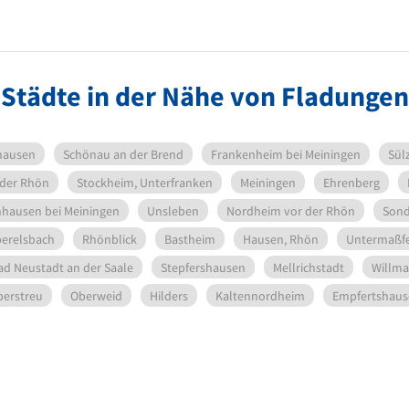
Städte in der Nähe von Fladungen
hausen
Schönau an der Brend
Frankenheim bei Meiningen
Sül
 der Rhön
Stockheim, Unterfranken
Meiningen
Ehrenberg
hausen bei Meiningen
Unsleben
Nordheim vor der Rhön
Sond
erelsbach
Rhönblick
Bastheim
Hausen, Rhön
Untermaßf
ad Neustadt an der Saale
Stepfershausen
Mellrichstadt
Willma
erstreu
Oberweid
Hilders
Kaltennordheim
Empfertshaus