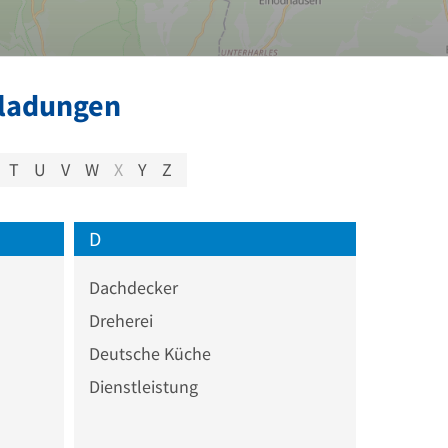
Fladungen
T
U
V
W
X
Y
Z
D
Dachdecker
Dreherei
Deutsche Küche
Dienstleistung