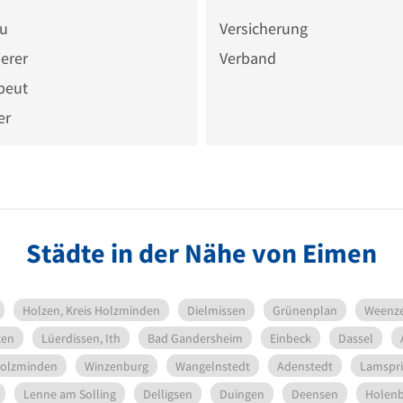
au
Versicherung
erer
Verband
peut
er
Städte in der Nähe von Eimen
Holzen, Kreis Holzminden
Dielmissen
Grünenplan
Weenz
zen
Lüerdissen, Ith
Bad Gandersheim
Einbeck
Dassel
Holzminden
Winzenburg
Wangelnstedt
Adenstedt
Lamspr
Lenne am Solling
Delligsen
Duingen
Deensen
Holenb