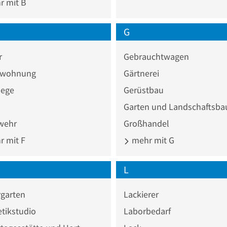
 mit B
G
r
Gebrauchtwagen
nwohnung
Gärtnerei
lege
Gerüstbau
Garten und Landschaftsba
wehr
Großhandel
 mit F
mehr mit G
L
rgarten
Lackierer
tikstudio
Laborbedarf