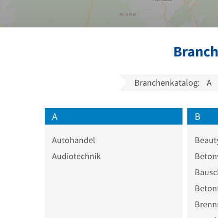
Branch
Branchenkatalog:
A
A
B
Autohandel
Beaut
Audiotechnik
Beton
Bausc
Betonf
Brenns