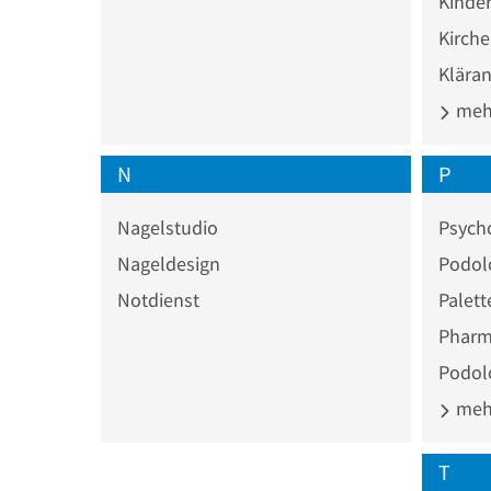
Kinder
Kirch
Klära
mehr
N
P
Nagelstudio
Psych
Nageldesign
Podol
Notdienst
Palett
Pharm
Podol
mehr
T