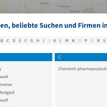
en, beliebte Suchen und Firmen i
B
C
D
E
F
G
H
I
J
K
L
M
N
O
P
Q
R
S
C
y
werk
hreiner
ertigteil
toff