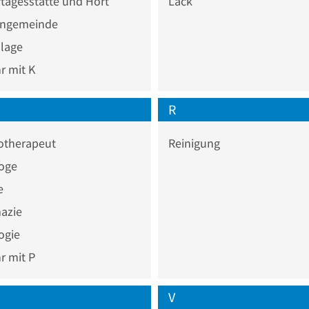
tagesstätte und Hort
Lack
engemeinde
nlage
 mit K
R
otherapeut
Reinigung
oge
e
azie
ogie
 mit P
V