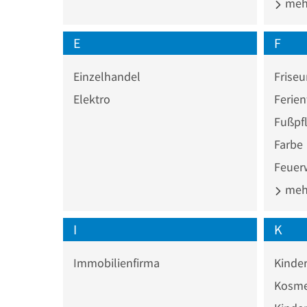
mehr
E
F
Einzelhandel
Friseu
Elektro
Ferie
Fußpf
Farbe
Feuer
mehr
I
K
Immobilienfirma
Kinde
Kosme