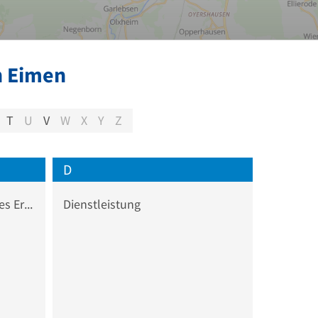
n Eimen
T
U
V
W
X
Y
Z
D
Chemisch-pharmazeutisches Erzeugnis Großhandel
Dienstleistung