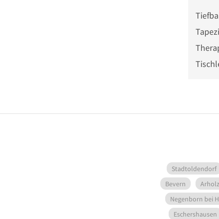
Tiefb
Tapezi
Thera
Tischl
Stadtoldendorf
Bevern
Arhol
Negenborn bei 
Eschershausen