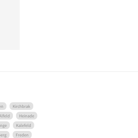
en
Kirchbrak
Alfeld
Heinade
inge
Kalefeld
erg
Freden