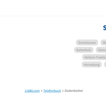
Drochtersen
W
Kutenholz
Deins
Hollern-Twiele
Horneburg
11880.com
Telefonbuch
Düdenbüttel