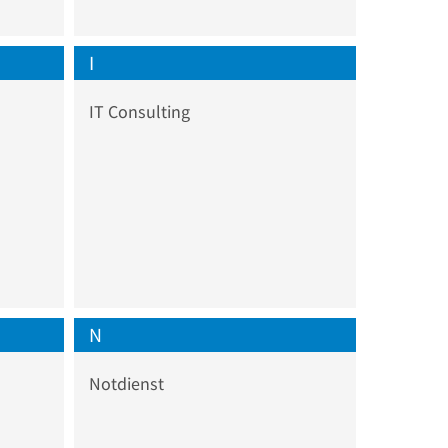
I
IT Consulting
N
Notdienst