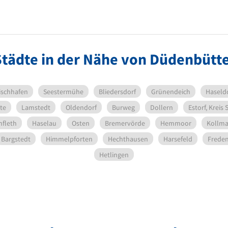
Städte in der Nähe von Düdenbütte
ischhafen
Seestermühe
Bliedersdorf
Grünendeich
Haseld
te
Lamstedt
Oldendorf
Burweg
Dollern
Estorf, Kreis
nfleth
Haselau
Osten
Bremervörde
Hemmoor
Kollma
Bargstedt
Himmelpforten
Hechthausen
Harsefeld
Frede
Hetlingen