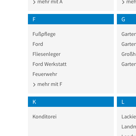
mehr mit A
mehr
F
G
Fußpflege
Garte
Ford
Garte
Fliesenleger
Großh
Ford Werkstatt
Garte
Feuerwehr
mehr mit F
K
L
Konditorei
Lackie
Landm