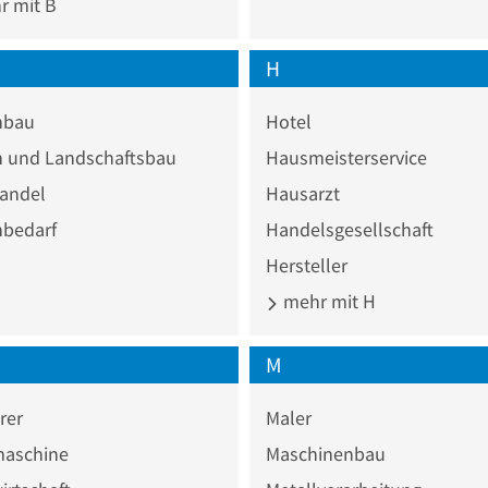
 mit B
H
nbau
Hotel
n und Landschaftsbau
Hausmeisterservice
andel
Hausarzt
nbedarf
Handelsgesellschaft
Hersteller
mehr mit H
M
rer
Maler
aschine
Maschinenbau