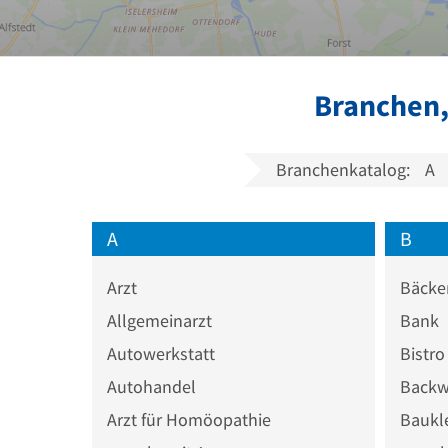
Branchen,
Branchenkatalog:
A
A
B
Arzt
Bäcke
Allgemeinarzt
Bank
Autowerkstatt
Bistro
Autohandel
Backw
Arzt für Homöopathie
Baukl