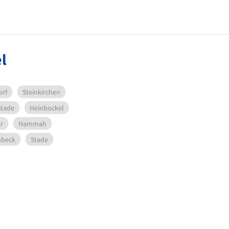
l
orf
Steinkirchen
 Stade
Heinbockel
r
Hammah
nbeck
Stade