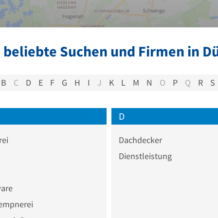
 beliebte Suchen und Firmen in D
B
C
D
E
F
G
H
I
J
K
L
M
N
O
P
Q
R
S
D
rei
Dachdecker
Dienstleistung
are
empnerei