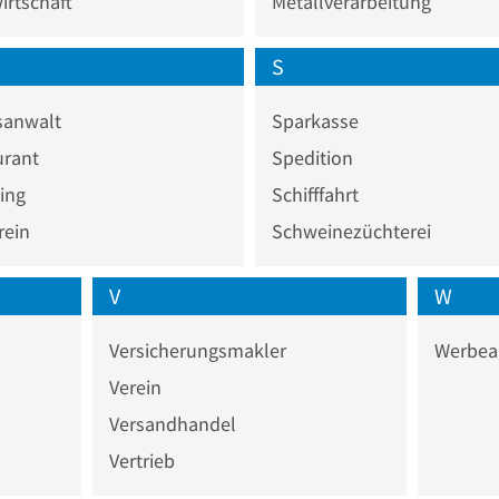
rtschaft
Metallverarbeitung
S
sanwalt
Sparkasse
urant
Spedition
ing
Schifffahrt
rein
Schweinezüchterei
V
W
Versicherungsmakler
Werbea
Verein
Versandhandel
Vertrieb