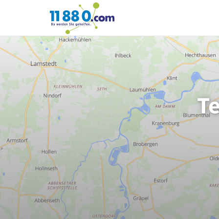
11880.com
T