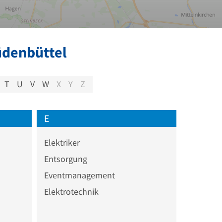
üdenbüttel
T
U
V
W
X
Y
Z
E
Elektriker
Entsorgung
Eventmanagement
Elektrotechnik