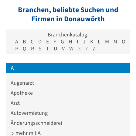
Branchen, beliebte Suchen und
Firmen in Donauwörth
Branchenkatalog:
A
B
C
D
E
F
G
H
I
J
K
L
M
N
O
P
Q
R
S
T
U
V
W
X
Y
Z
A
Augenarzt
Apotheke
Arzt
Autovermietung
Änderungsschneiderei
mehr mit A