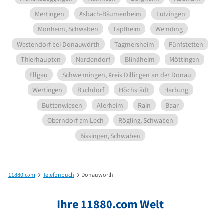
Mertingen
Asbach-Bäumenheim
Lutzingen
Monheim, Schwaben
Tapfheim
Wemding
Westendorf bei Donauwörth
Tagmersheim
Fünfstetten
Thierhaupten
Nordendorf
Blindheim
Möttingen
Ellgau
Schwenningen, Kreis Dillingen an der Donau
Wertingen
Buchdorf
Höchstädt
Harburg
Buttenwiesen
Alerheim
Rain
Baar
Oberndorf am Lech
Rögling, Schwaben
Bissingen, Schwaben
11880.com
Telefonbuch
Donauwörth
Ihre 11880.com Welt