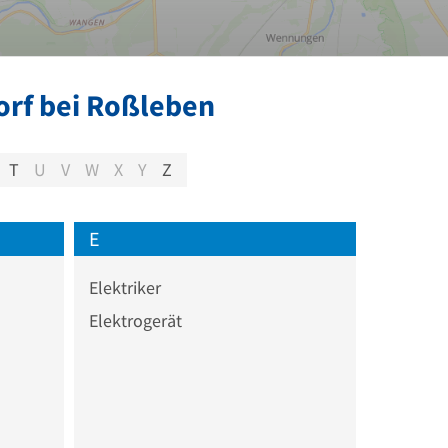
orf bei Roßleben
T
U
V
W
X
Y
Z
E
Elektriker
Elektrogerät