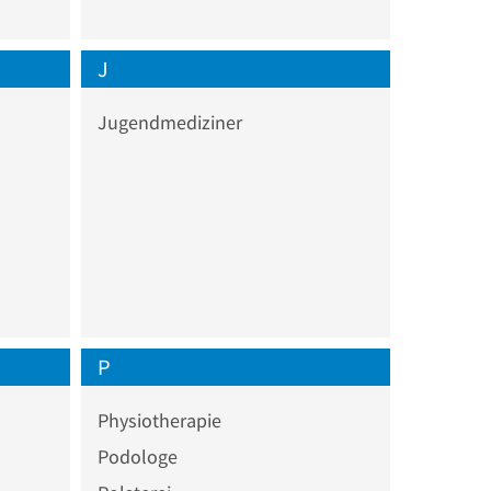
J
Jugendmediziner
P
Physiotherapie
Podologe