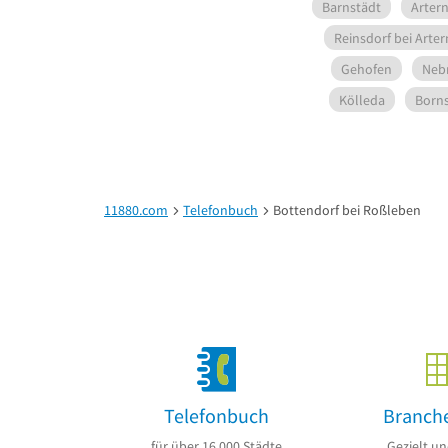
Barnstädt
Arter
Reinsdorf bei Arter
Gehofen
Neb
Kölleda
Borns
11880.com
Telefonbuch
Bottendorf bei Roßleben
Telefonbuch
Branch
für über 16.000 Städte
Gezielt un