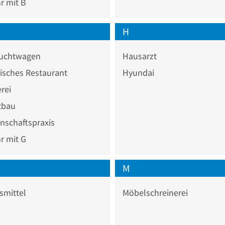
 mit B
H
uchtwagen
Hausarzt
isches Restaurant
Hyundai
rei
tbau
nschaftspraxis
 mit G
M
smittel
Möbelschreinerei