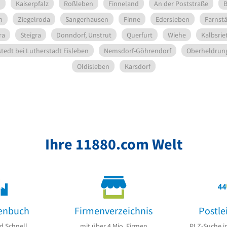
n
Kaiserpfalz
Roßleben
Finneland
An der Poststraße
B
n
Ziegelroda
Sangerhausen
Finne
Edersleben
Farnst
ra
Steigra
Donndorf, Unstrut
Querfurt
Wiehe
Kalbsrie
tedt bei Lutherstadt Eisleben
Nemsdorf-Göhrendorf
Oberheldrun
Oldisleben
Karsdorf
Ihre 11880.com Welt
enbuch
Firmenverzeichnis
Postle
d Schnell
mit über 4 Mio. Firmen
PLZ-Suche i