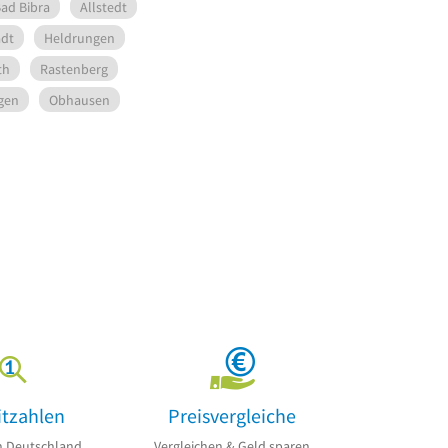
ad Bibra
Allstedt
ädt
Heldrungen
th
Rastenberg
gen
Obhausen
itzahlen
Preisvergleiche
n Deutschland
Vergleichen & Geld sparen