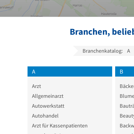
Branchen, belie
Branchenkatalog:
A
A
B
Arzt
Bäcke
Allgemeinarzt
Blume
Autowerkstatt
Bautr
Autohandel
Beaut
Arzt für Kassenpatienten
Backw