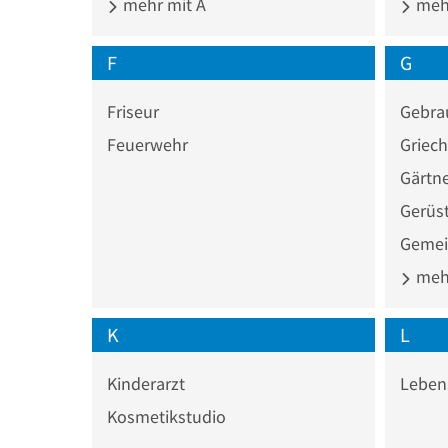
mehr mit A
mehr
F
G
Friseur
Gebra
Feuerwehr
Griech
Gärtne
Gerüs
Gemei
mehr
K
L
Kinderarzt
Leben
Kosmetikstudio