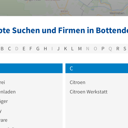
bte Suchen und Firmen in Bottend
B
C
D
E
F
G
H
I
J
K
L
M
N
O
P
Q
R
S
C
rei
Citroen
nladen
Citroen Werkstatt
äger
y
are