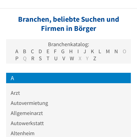
Branchen, beliebte Suchen und
Firmen in Börger
Branchenkatalog:
A
B
C
D
E
F
G
H
I
J
K
L
M
N
O
P
Q
R
S
T
U
V
W
X
Y
Z
A
Arzt
Autovermietung
Allgemeinarzt
Autowerkstatt
Altenheim