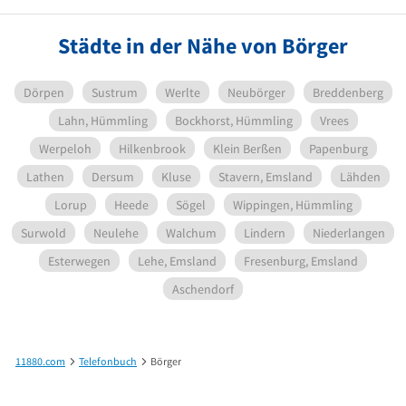
Städte in der Nähe von Börger
Dörpen
Sustrum
Werlte
Neubörger
Breddenberg
Lahn, Hümmling
Bockhorst, Hümmling
Vrees
Werpeloh
Hilkenbrook
Klein Berßen
Papenburg
Lathen
Dersum
Kluse
Stavern, Emsland
Lähden
Lorup
Heede
Sögel
Wippingen, Hümmling
Surwold
Neulehe
Walchum
Lindern
Niederlangen
Esterwegen
Lehe, Emsland
Fresenburg, Emsland
Aschendorf
11880.com
Telefonbuch
Börger