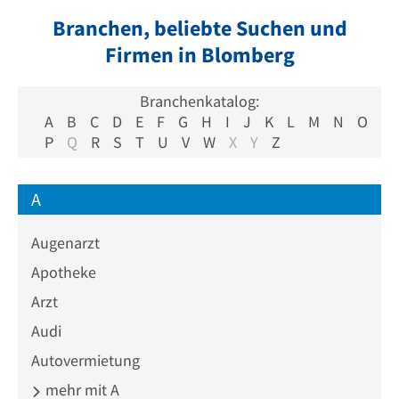
Branchen, beliebte Suchen und
Firmen in Blomberg
Branchenkatalog:
A
B
C
D
E
F
G
H
I
J
K
L
M
N
O
P
Q
R
S
T
U
V
W
X
Y
Z
A
Augenarzt
Apotheke
Arzt
Audi
Autovermietung
mehr mit A