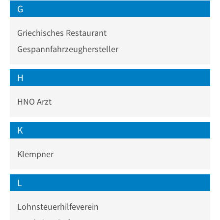
G
Griechisches Restaurant
Gespannfahrzeughersteller
H
HNO Arzt
K
Klempner
L
Lohnsteuerhilfeverein