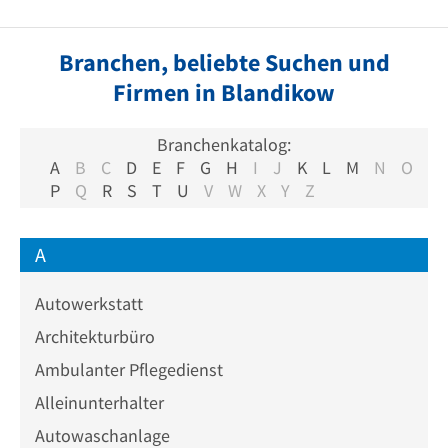
Branchen, beliebte Suchen und
Firmen in Blandikow
Branchenkatalog:
A
B
C
D
E
F
G
H
I
J
K
L
M
N
O
P
Q
R
S
T
U
V
W
X
Y
Z
A
Autowerkstatt
Architekturbüro
Ambulanter Pflegedienst
Alleinunterhalter
Autowaschanlage