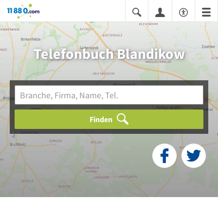
11880.com
Telefonbuch Blandikow
Finden