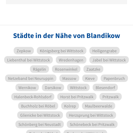
Städte in der Nähe von Blandikow
Zepkow
Königsberg bei Wittstock
Heiligengrabe
Liebenthal bei Wittstock
Wredenhagen
Jabel bei Wittstock
Rägelin
Rosenwinkel
Zaatzke
Netzeband bei Neuruppin
Massow
Kieve
Papenbruch
Wernikow
Darsikow
Wittstock
Blesendorf
Halenbeck-Rohlsdorf
Horst bei Pritzwalk
Pritzwalk
Buchholz bei Röbel
Kolrep
Maulbeerwalde
Glienicke bei Wittstock
Herzsprung bei Wittstock
Schönberg bei Neustadt
Schönebeck bei Pritzwalk