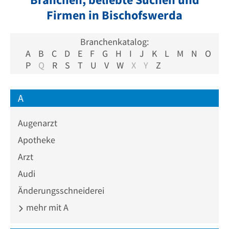
Firmen in Bischofswerda
Branchenkatalog:
A
B
C
D
E
F
G
H
I
J
K
L
M
N
O
P
Q
R
S
T
U
V
W
X
Y
Z
A
Augenarzt
Apotheke
Arzt
Audi
Änderungsschneiderei
mehr mit A