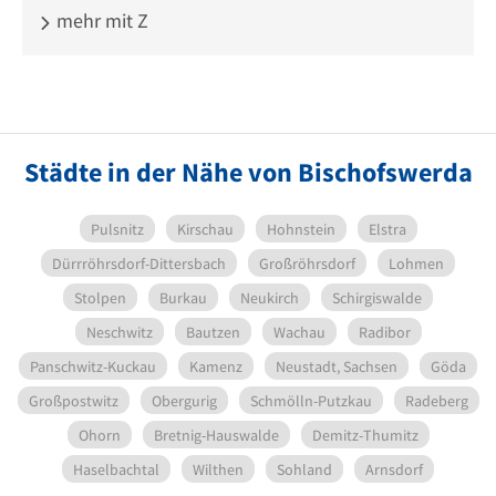
mehr mit Z
Städte in der Nähe von Bischofswerda
Pulsnitz
Kirschau
Hohnstein
Elstra
Dürrröhrsdorf-Dittersbach
Großröhrsdorf
Lohmen
Stolpen
Burkau
Neukirch
Schirgiswalde
Neschwitz
Bautzen
Wachau
Radibor
Panschwitz-Kuckau
Kamenz
Neustadt, Sachsen
Göda
Großpostwitz
Obergurig
Schmölln-Putzkau
Radeberg
Ohorn
Bretnig-Hauswalde
Demitz-Thumitz
Haselbachtal
Wilthen
Sohland
Arnsdorf