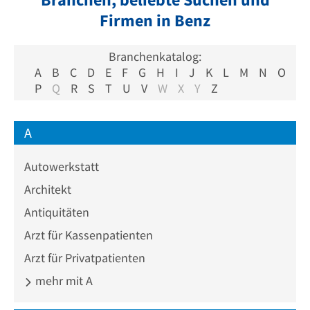
Firmen in Benz
Branchenkatalog:
A
B
C
D
E
F
G
H
I
J
K
L
M
N
O
P
Q
R
S
T
U
V
W
X
Y
Z
A
Autowerkstatt
Architekt
Antiquitäten
Arzt für Kassenpatienten
Arzt für Privatpatienten
mehr mit A