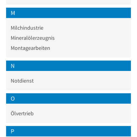
M
Milchindustrie
Mineralölerzeugnis
Montagearbeiten
N
Notdienst
O
Ölvertrieb
P