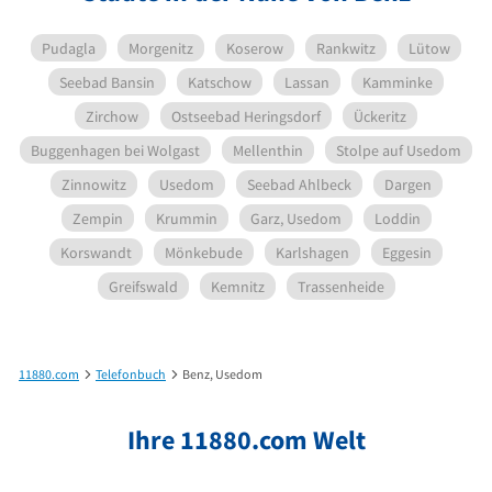
Pudagla
Morgenitz
Koserow
Rankwitz
Lütow
Seebad Bansin
Katschow
Lassan
Kamminke
Zirchow
Ostseebad Heringsdorf
Ückeritz
Buggenhagen bei Wolgast
Mellenthin
Stolpe auf Usedom
Zinnowitz
Usedom
Seebad Ahlbeck
Dargen
Zempin
Krummin
Garz, Usedom
Loddin
Korswandt
Mönkebude
Karlshagen
Eggesin
Greifswald
Kemnitz
Trassenheide
11880.com
Telefonbuch
Benz, Usedom
Ihre 11880.com Welt