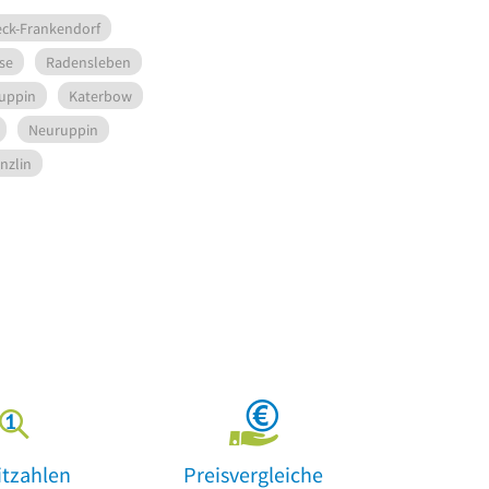
eck-Frankendorf
se
Radensleben
ruppin
Katerbow
Neuruppin
nzlin
itzahlen
Preisvergleiche