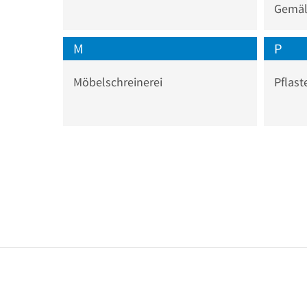
Gemäl
M
P
Möbelschreinerei
Pflast