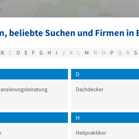
, beliebte Suchen und Firmen in 
B
C
D
E
F
G
H
I
J
K
L
M
N
O
P
Q
R
S
D
nanzierungsberatung
Dachdecker
H
e
Heilpraktiker