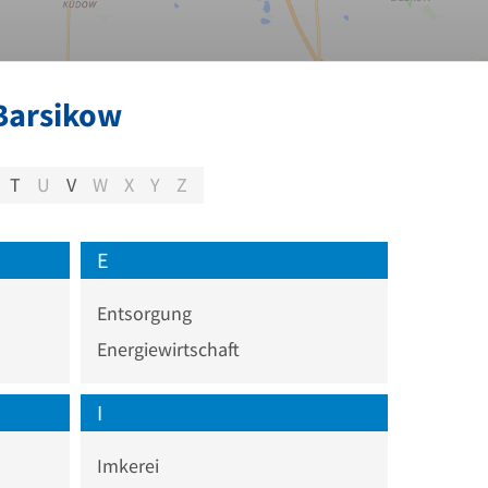
Barsikow
T
U
V
W
X
Y
Z
E
Entsorgung
Energiewirtschaft
I
Imkerei