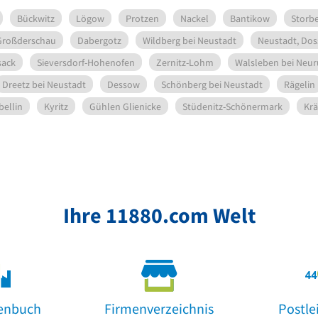
Bückwitz
Lögow
Protzen
Nackel
Bantikow
Storb
Großderschau
Dabergotz
Wildberg bei Neustadt
Neustadt, Dos
sack
Sieversdorf-Hohenofen
Zernitz-Lohm
Walsleben bei Neu
Dreetz bei Neustadt
Dessow
Schönberg bei Neustadt
Rägelin
bellin
Kyritz
Gühlen Glienicke
Stüdenitz-Schönermark
Krä
Ihre 11880.com Welt
enbuch
Firmenverzeichnis
Postle