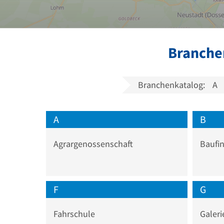
Branchen
Branchenkatalog:
A
A
B
Agrargenossenschaft
Baufi
F
G
Fahrschule
Galeri