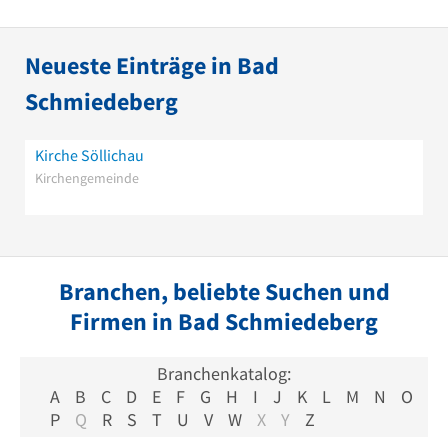
Neueste Einträge in Bad
Schmiedeberg
Kirche Söllichau
Kirchengemeinde
Branchen, beliebte Suchen und
Firmen in Bad Schmiedeberg
Branchenkatalog:
A
B
C
D
E
F
G
H
I
J
K
L
M
N
O
P
Q
R
S
T
U
V
W
X
Y
Z