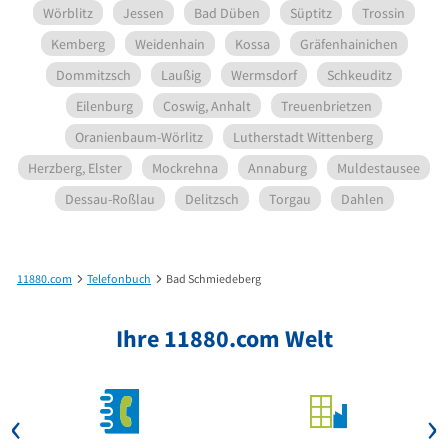
Wörblitz
Jessen
Bad Düben
Süptitz
Trossin
Kemberg
Weidenhain
Kossa
Gräfenhainichen
Dommitzsch
Laußig
Wermsdorf
Schkeuditz
Eilenburg
Coswig, Anhalt
Treuenbrietzen
Oranienbaum-Wörlitz
Lutherstadt Wittenberg
Herzberg, Elster
Mockrehna
Annaburg
Muldestausee
Dessau-Roßlau
Delitzsch
Torgau
Dahlen
11880.com
Telefonbuch
Bad Schmiedeberg
Ihre 11880.com Welt