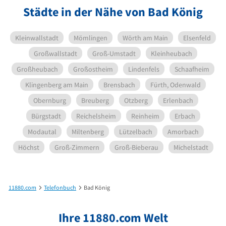
Städte in der Nähe von Bad König
Kleinwallstadt
Mömlingen
Wörth am Main
Elsenfeld
Großwallstadt
Groß-Umstadt
Kleinheubach
Großheubach
Großostheim
Lindenfels
Schaafheim
Klingenberg am Main
Brensbach
Fürth, Odenwald
Obernburg
Breuberg
Otzberg
Erlenbach
Bürgstadt
Reichelsheim
Reinheim
Erbach
Modautal
Miltenberg
Lützelbach
Amorbach
Höchst
Groß-Zimmern
Groß-Bieberau
Michelstadt
11880.com
Telefonbuch
Bad König
Ihre 11880.com Welt