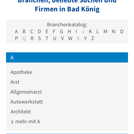
Firmen in Bad König
Branchenkatalog:
A
B
C
D
E
F
G
H
I
J
K
L
M
N
O
P
Q
R
S
T
U
V
W
X
Y
Z
A
Apotheke
Arzt
Allgemeinarzt
Autowerkstatt
Architekt
mehr mit A