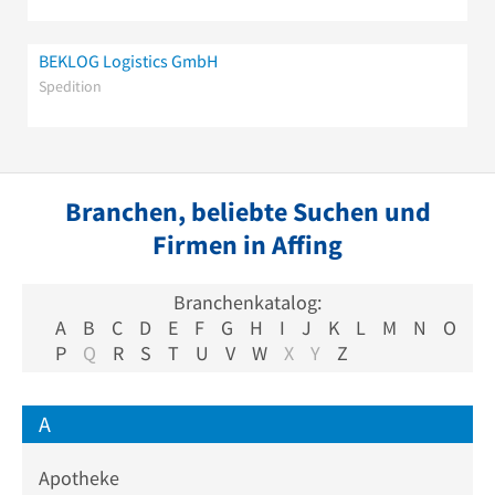
BEKLOG Logistics GmbH
Spedition
Branchen, beliebte Suchen und
Firmen in Affing
Branchenkatalog:
A
B
C
D
E
F
G
H
I
J
K
L
M
N
O
P
Q
R
S
T
U
V
W
X
Y
Z
A
Apotheke