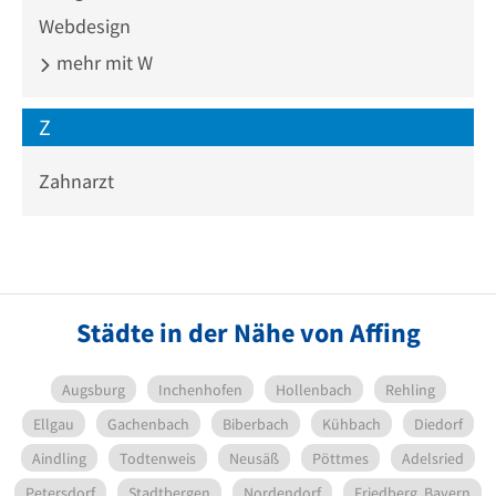
Webdesign
mehr mit W
Z
Zahnarzt
Städte in der Nähe von Affing
Augsburg
Inchenhofen
Hollenbach
Rehling
Ellgau
Gachenbach
Biberbach
Kühbach
Diedorf
Aindling
Todtenweis
Neusäß
Pöttmes
Adelsried
Petersdorf
Stadtbergen
Nordendorf
Friedberg, Bayern