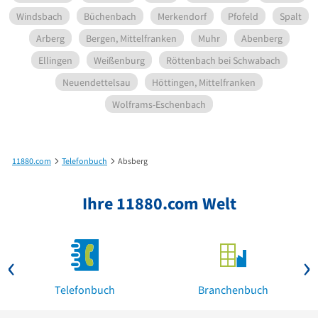
Windsbach
Büchenbach
Merkendorf
Pfofeld
Spalt
Arberg
Bergen, Mittelfranken
Muhr
Abenberg
Ellingen
Weißenburg
Röttenbach bei Schwabach
Neuendettelsau
Höttingen, Mittelfranken
Wolframs-Eschenbach
11880.com
Telefonbuch
Absberg
Ihre 11880.com Welt
Telefonbuch
Branchenbuch