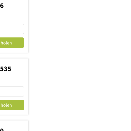
46
nholen
3535
nholen
10