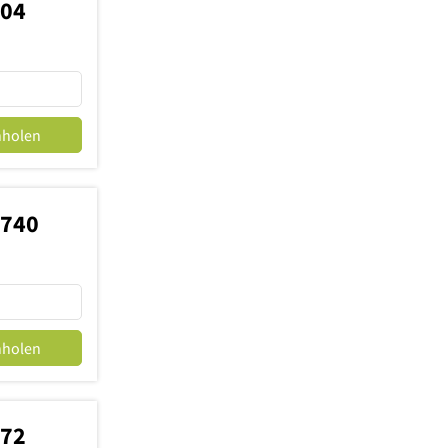
504
nholen
5740
nholen
372