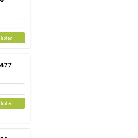
nholen
1477
nholen