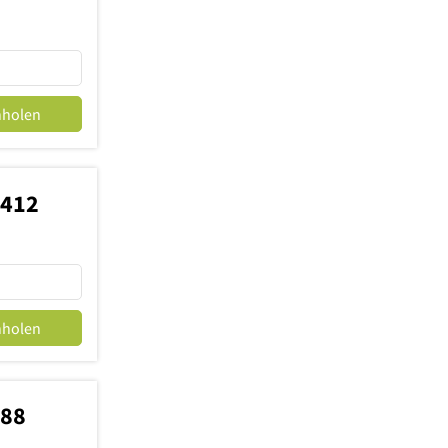
nholen
4412
nholen
988