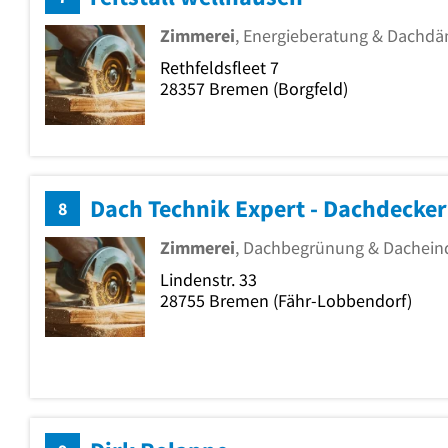
Zimmerei
, Energieberatung & Dach
Rethfeldsfleet 7
28357
Bremen
(Borgfeld)
8
Zimmerei
, Dachbegrünung & Dachei
Lindenstr. 33
28755
Bremen
(Fähr-Lobbendorf)