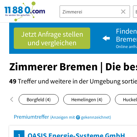
11880.com
Finden
Jetzt Anfrage stellen
Breme
und vergleichen
Online anf
Zimmerer Bremen | Die be
49
Treffer und weitere in der Umgebung
sorti
Borgfeld
(4)
Hemelingen
(4)
Huckel
Premiumtreffer
(Anzeigen mit
gekennzeichnet)
OASIS Energie-Systeme GmbH
1