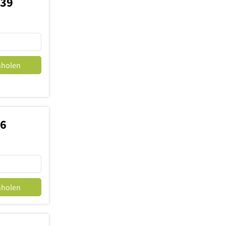
839
nholen
26
nholen