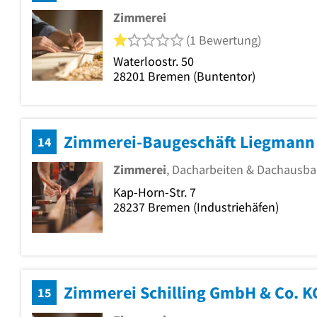
Zimmerei
1 von 5 Sternen
(1 Bewertung)
Waterloostr. 50
28201
Bremen
(Buntentor)
Zimmerei-Baugeschäft Liegmann 
14
Zimmerei
, Dacharbeiten & Dachausb
Kap-Horn-Str. 7
28237
Bremen
(Industriehäfen)
Zimmerei Schilling GmbH & Co. K
15