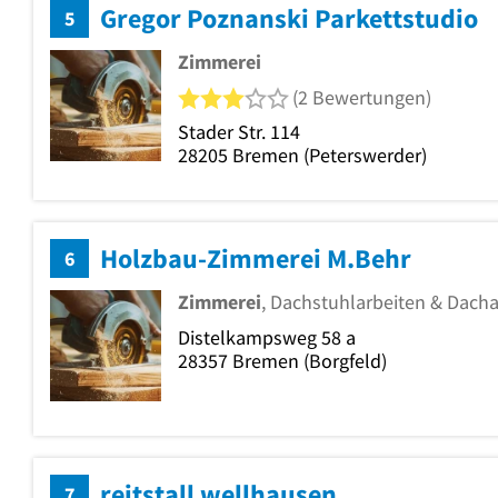
Gregor Poznanski Parkettstudio
5
Zimmerei
3 von 5 Sternen
(2 Bewertungen)
Stader Str. 114
28205
Bremen
(Peterswerder)
Holzbau-Zimmerei M.Behr
6
Zimmerei
, Dachstuhlarbeiten & Dacha
Distelkampsweg 58 a
28357
Bremen
(Borgfeld)
reitstall wellhausen
7