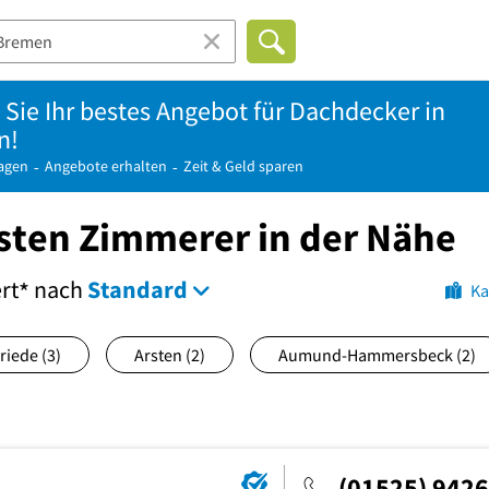
 Sie Ihr bestes Angebot für Dachdecker in
n!
ragen
Angebote erhalten
Zeit & Geld sparen
sten Zimmerer in der Nähe
ert
nach
Standard
*
Ka
riede
(3)
Arsten
(2)
Aumund-Hammersbeck
(2)
(01525) 942