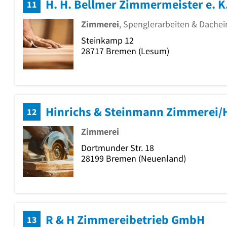
H. H. Bellmer Zimmermeister e. K
11
Zimmerei
, Spenglerarbeiten & Dache
Steinkamp 12
28717
Bremen
(Lesum)
Hinrichs & Steinmann Zimmerei/
12
Zimmerei
Dortmunder Str. 18
28199
Bremen
(Neuenland)
R & H Zimmereibetrieb GmbH
13