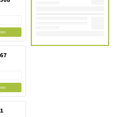
men
967
men
31