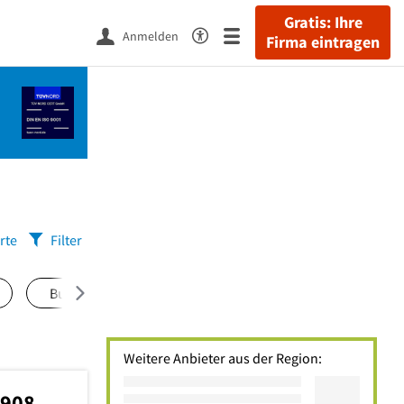
Gratis: Ihre
Anmelden
Firma eintragen
rte
Filter
Burgdamm
(2)
Hastedt
(2)
Hohweg
(2)
Weitere Anbieter aus der Region:
6908