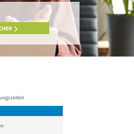
CHEN
nungszeiten
en