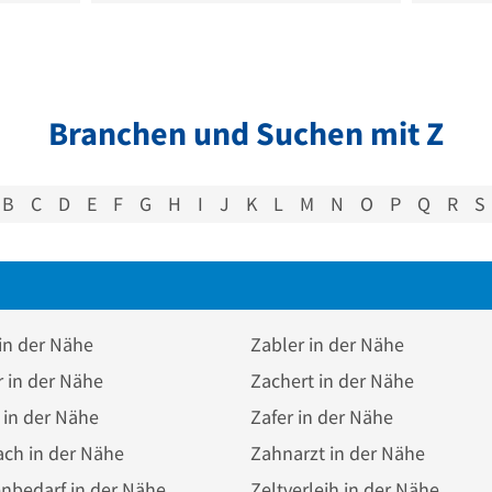
Branchen und Suchen mit Z
B
C
D
E
F
G
H
I
J
K
L
M
N
O
P
Q
R
S
in der Nähe
Zabler in der Nähe
 in der Nähe
Zachert in der Nähe
in der Nähe
Zafer in der Nähe
ch in der Nähe
Zahnarzt in der Nähe
nbedarf in der Nähe
Zeltverleih in der Nähe