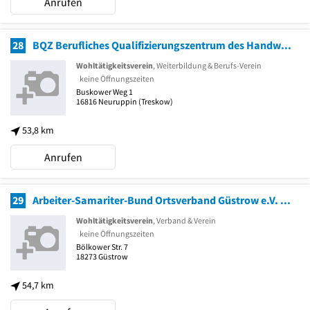
Anrufen
28
BQZ Berufliches Qualifizierungszentrum des Handwerks Ver. f. Berufsbildung e.V. Berufsbildungsstätte
Wohltätigkeitsverein
, Weiterbildung & Berufs-Verein
keine Öffnungszeiten
Buskower Weg 1
16816
Neuruppin
(Treskow)
53,8 km
Anrufen
29
Arbeiter-Samariter-Bund Ortsverband Güstrow e.V. Geschäftsstelle
Wohltätigkeitsverein
, Verband & Verein
keine Öffnungszeiten
Bölkower Str. 7
18273
Güstrow
54,7 km