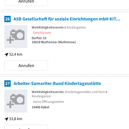
Anrufen
26
ASB Gesellschaft für soziale Einrichtungen mbH KITA"Sonnenland" Kindergärten und -heime
Wohltätigkeitsverein
& Kindergarten
Geschlossen
Dorfstr. 53
16818
Wuthenow
(Wuthenow)
52,4 km
Anrufen
27
Arbeiter-Samariter-Bund Kindertagesstätte
Wohltätigkeitsverein
, Kindertagesstätte und Hort &
Kindergarten
keine Öffnungszeiten
19406
Dabel
53,8 km