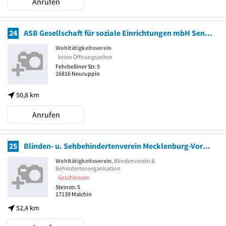
Anrufen
24
ASB Gesellschaft für soziale Einrichtungen mbH Senioren-WG
Wohltätigkeitsverein
keine Öffnungszeiten
Fehrbelliner Str. 5
16816
Neuruppin
50,8 km
Anrufen
25
Blinden- u. Sehbehindertenverein Mecklenburg-Vorpommern e.V.
Wohltätigkeitsverein
, Blindenverein &
Behindertenorganisation
Geschlossen
Steinstr. 5
17139
Malchin
52,4 km