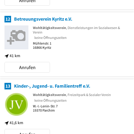
Anrufen
12
Betreuungsverein Kyritz e.V.
Wohltätigkeitsverein
, Dienstleistungen im Sozialwesen &
Verein
keine Öffnungszeiten
Mühlenstr. 1
16866
Kyritz
41 km
Anrufen
13
Kinder-, Jugend- u. Familientreff e.V.
Wohltätigkeitsverein
, Freizeitpark & Sozialer Verein
keine Öffnungszeiten
W.-I.-Lenin-Str. 7
19370
Parchim
41,6 km