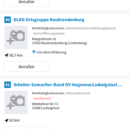
Anrufen
40
DLRG Ortsgruppe Neubrandenburg
Wohltätigkeitsverein
, Schwimmschule & Rettungsdienst
keine Öffnungszeiten
Margeritenstr. 61
17033
Neubrandenburg
(Lindenberg)
114 Jahre Erfahrung
60,7 km
Anrufen
41
Arbeiter-Samariter-Bund OV Hagenow/Ludwigslust e.V.
Wohltätigkeitsverein
, Verband & Verein
Geschlossen
Wöbbeliner Str. 71
19288
Ludwigslust
62 km