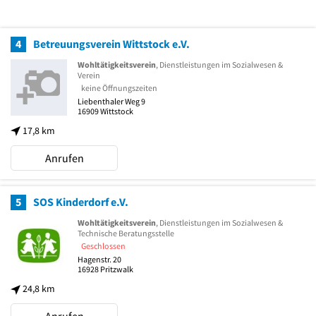
4
Betreuungsverein Wittstock e.V.
Wohltätigkeitsverein
, Dienstleistungen im Sozialwesen &
Verein
keine Öffnungszeiten
Liebenthaler Weg 9
16909
Wittstock
17,8 km
Anrufen
5
SOS Kinderdorf e.V.
Wohltätigkeitsverein
, Dienstleistungen im Sozialwesen &
Technische Beratungsstelle
Geschlossen
Hagenstr. 20
16928
Pritzwalk
24,8 km