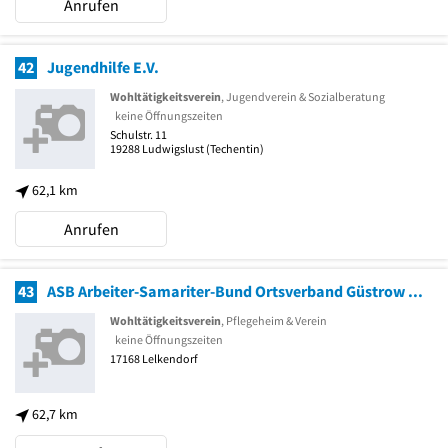
Anrufen
42
Jugendhilfe E.V.
Wohltätigkeitsverein
, Jugendverein & Sozialberatung
keine Öffnungszeiten
Schulstr. 11
19288
Ludwigslust
(Techentin)
62,1 km
Anrufen
43
ASB Arbeiter-Samariter-Bund Ortsverband Güstrow e.V. Pflegeheim
Wohltätigkeitsverein
, Pflegeheim & Verein
keine Öffnungszeiten
17168
Lelkendorf
62,7 km