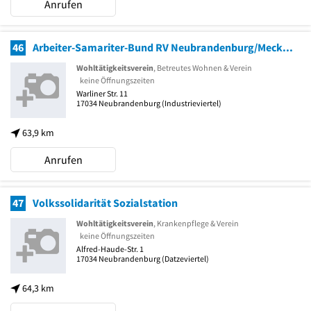
Anrufen
46
Arbeiter-Samariter-Bund RV Neubrandenburg/Mecklenburg-Strelitz Betreutes Wohnen
Wohltätigkeitsverein
, Betreutes Wohnen & Verein
keine Öffnungszeiten
Warliner Str. 11
17034
Neubrandenburg
(Industrieviertel)
63,9 km
Anrufen
47
Volkssolidarität Sozialstation
Wohltätigkeitsverein
, Krankenpflege & Verein
keine Öffnungszeiten
Alfred-Haude-Str. 1
17034
Neubrandenburg
(Datzeviertel)
64,3 km