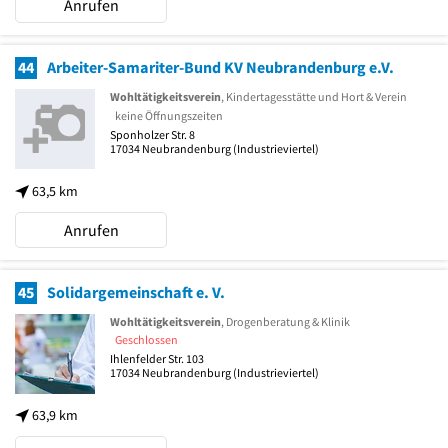
Anrufen
44
Arbeiter-Samariter-Bund KV Neubrandenburg e.V.
Wohltätigkeitsverein
, Kindertagesstätte und Hort & Verein
keine Öffnungszeiten
Sponholzer Str. 8
17034
Neubrandenburg
(Industrieviertel)
63,5 km
Anrufen
45
Solidargemeinschaft e. V.
Wohltätigkeitsverein
, Drogenberatung & Klinik
Geschlossen
Ihlenfelder Str. 103
17034
Neubrandenburg
(Industrieviertel)
63,9 km