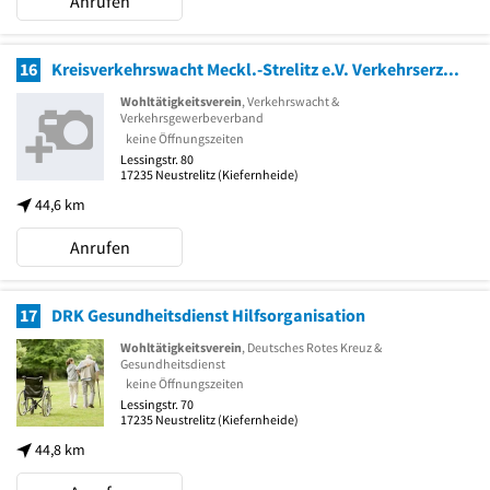
Anrufen
16
Kreisverkehrswacht Meckl.-Strelitz e.V. Verkehrserziehung
Wohltätigkeitsverein
, Verkehrswacht &
Verkehrsgewerbeverband
keine Öffnungszeiten
Lessingstr. 80
17235
Neustrelitz
(Kiefernheide)
44,6 km
Anrufen
17
DRK Gesundheitsdienst Hilfsorganisation
Wohltätigkeitsverein
, Deutsches Rotes Kreuz &
Gesundheitsdienst
keine Öffnungszeiten
Lessingstr. 70
17235
Neustrelitz
(Kiefernheide)
44,8 km