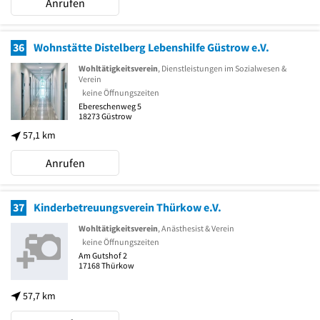
Anrufen
36
Wohnstätte Distelberg Lebenshilfe Güstrow e.V.
Wohltätigkeitsverein
, Dienstleistungen im Sozialwesen &
Verein
keine Öffnungszeiten
Ebereschenweg 5
18273
Güstrow
57,1 km
Anrufen
37
Kinderbetreuungsverein Thürkow e.V.
Wohltätigkeitsverein
, Anästhesist & Verein
keine Öffnungszeiten
Am Gutshof 2
17168
Thürkow
57,7 km