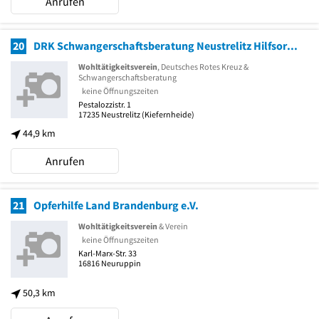
Anrufen
20
DRK Schwangerschaftsberatung Neustrelitz Hilfsorganisation
Wohltätigkeitsverein
, Deutsches Rotes Kreuz &
Schwangerschaftsberatung
keine Öffnungszeiten
Pestalozzistr. 1
17235
Neustrelitz
(Kiefernheide)
44,9 km
Anrufen
21
Opferhilfe Land Brandenburg e.V.
Wohltätigkeitsverein
& Verein
keine Öffnungszeiten
Karl-Marx-Str. 33
16816
Neuruppin
50,3 km