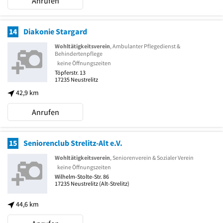
Anrufen
14
Diakonie Stargard
Wohltätigkeitsverein
, Ambulanter Pflegedienst &
Behindertenpflege
keine Öffnungszeiten
Töpferstr. 13
17235
Neustrelitz
42,9 km
Anrufen
15
Seniorenclub Strelitz-Alt e.V.
Wohltätigkeitsverein
, Seniorenverein & Sozialer Verein
keine Öffnungszeiten
Wilhelm-Stolte-Str. 86
17235
Neustrelitz
(Alt-Strelitz)
44,6 km