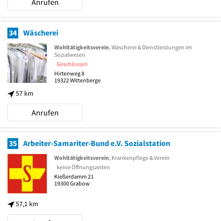
Anrufen
34
Wäscherei
Wohltätigkeitsverein
, Wäscherei & Dienstleistungen im
Sozialwesen
Geschlossen
Hirtenweg 8
19322
Wittenberge
57 km
Anrufen
35
Arbeiter-Samariter-Bund e.V. Sozialstation
Wohltätigkeitsverein
, Krankenpflege & Verein
keine Öffnungszeiten
Kießerdamm 21
19300
Grabow
57,1 km