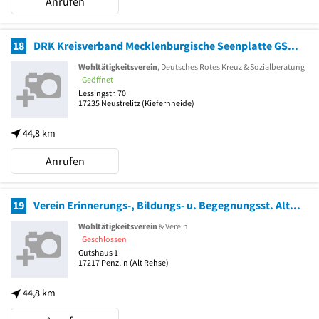
Anrufen
18
DRK Kreisverband Mecklenburgische Seenplatte GSt. Hilfsorganisation
Wohltätigkeitsverein
, Deutsches Rotes Kreuz & Sozialberatung
Geöffnet
Lessingstr. 70
17235
Neustrelitz
(Kiefernheide)
44,8 km
Anrufen
19
Verein Erinnerungs-, Bildungs- u. Begegnungsst. Alt Rehse e.V.
Wohltätigkeitsverein
& Verein
Geschlossen
Gutshaus 1
17217
Penzlin
(Alt Rehse)
44,8 km