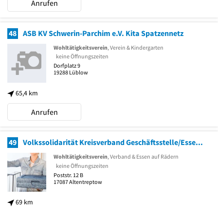
Anrufen
48
ASB KV Schwerin-Parchim e.V. Kita Spatzennetz
Wohltätigkeitsverein
, Verein & Kindergarten
keine Öffnungszeiten
Dorfplatz 9
19288
Lüblow
65,4 km
Anrufen
49
Volkssolidarität Kreisverband Geschäftsstelle/Essen auf Rädern
Wohltätigkeitsverein
, Verband & Essen auf Rädern
keine Öffnungszeiten
Poststr. 12 B
17087
Altentreptow
69 km