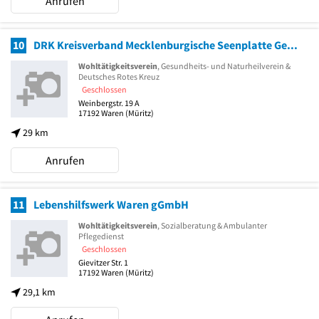
Anrufen
10
DRK Kreisverband Mecklenburgische Seenplatte Gesundheitszentrum Hilfsorganisation
Wohltätigkeitsverein
, Gesundheits- und Naturheilverein &
Deutsches Rotes Kreuz
Geschlossen
Weinbergstr. 19 A
17192
Waren (Müritz)
29 km
Anrufen
11
Lebenshilfswerk Waren gGmbH
Wohltätigkeitsverein
, Sozialberatung & Ambulanter
Pflegedienst
Geschlossen
Gievitzer Str. 1
17192
Waren (Müritz)
29,1 km