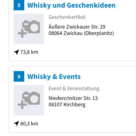
Whisky und Geschenkideen
5
Geschenkartikel
Äußere Zwickauer Str. 29
08064
Zwickau
(Oberplanitz)
73,8 km
Whisky & Events
6
Event & Veranstaltung
Niedercrinitzer Str. 13
08107
Kirchberg
80,3 km