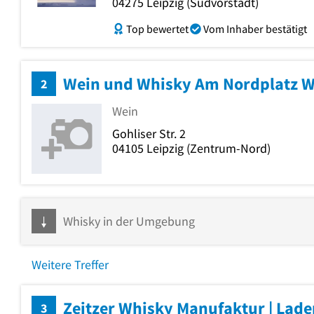
04275
Leipzig
(Südvorstadt)
Top bewertet
Vom Inhaber bestätigt
Wein und Whisky Am Nordplatz 
2
Wein
Gohliser Str. 2
04105
Leipzig
(Zentrum-Nord)
Whisky in der Umgebung
Weitere Treffer
Zeitzer Whisky Manufaktur | Lad
3