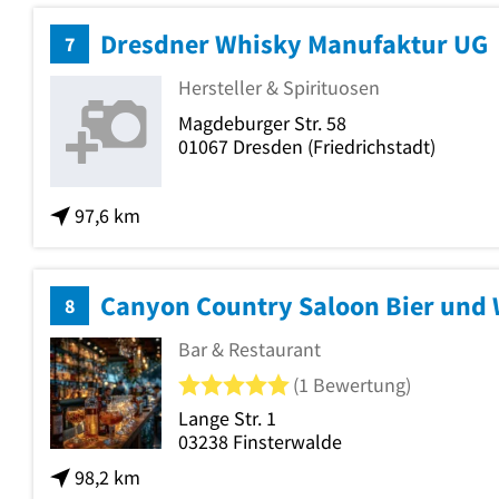
Dresdner Whisky Manufaktur UG
7
Hersteller & Spirituosen
Magdeburger Str. 58
01067
Dresden
(Friedrichstadt)
97,6 km
8
Bar & Restaurant
5 von 5 Sternen
(1 Bewertung)
Lange Str. 1
03238
Finsterwalde
98,2 km