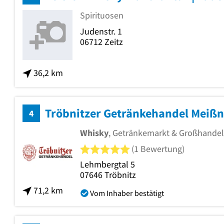
Spirituosen
Judenstr. 1
06712
Zeitz
36,2 km
Tröbnitzer Getränkehandel Meißn
4
Whisky
, Getränkemarkt & Großhandel
5 von 5 Sternen
(1 Bewertung)
Lehmbergtal 5
07646
Tröbnitz
71,2 km
Vom Inhaber bestätigt