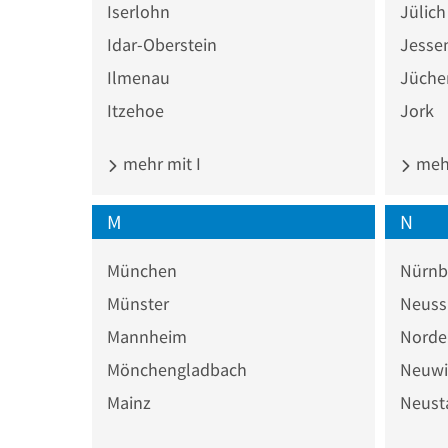
Iserlohn
Jülich
Idar-Oberstein
Jesse
Ilmenau
Jüche
Itzehoe
Jork
mehr mit I
mehr
M
N
München
Nürnb
Münster
Neuss
Mannheim
Norde
Mönchengladbach
Neuwi
Mainz
Neust