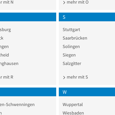
 mit N
mehr mit O
S
sburg
Stuttgart
ck
Saarbrücken
ingen
Solingen
heid
Siegen
inghausen
Salzgitter
 mit R
mehr mit S
W
ngen-Schwenningen
Wuppertal
n
Wiesbaden