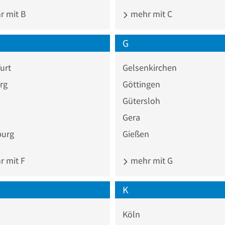
 mit B
mehr mit C
G
urt
Gelsenkirchen
rg
Göttingen
Gütersloh
Gera
burg
Gießen
 mit F
mehr mit G
K
Köln