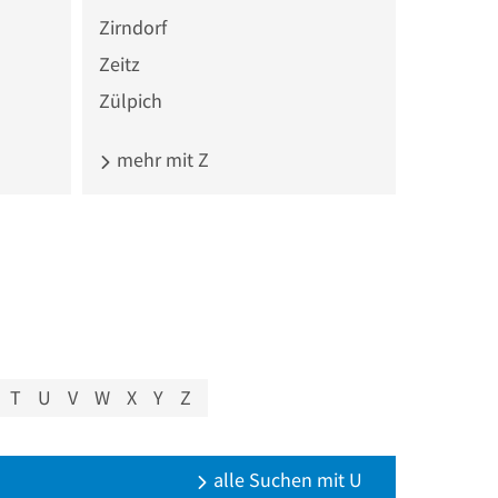
Zirndorf
Zeitz
Zülpich
mehr mit Z
T
U
V
W
X
Y
Z
alle Suchen mit U