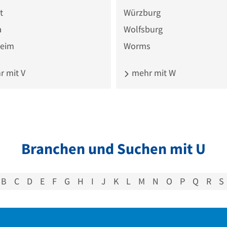
t
Würzburg
a
Wolfsburg
heim
Worms
 mit V
mehr mit W
Branchen und Suchen mit U
B
C
D
E
F
G
H
I
J
K
L
M
N
O
P
Q
R
S