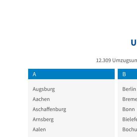
U
12.309 Umzugsunt
A
B
Augsburg
Berlin
Aachen
Brem
Aschaffenburg
Bonn
Arnsberg
Bielef
Aalen
Boch