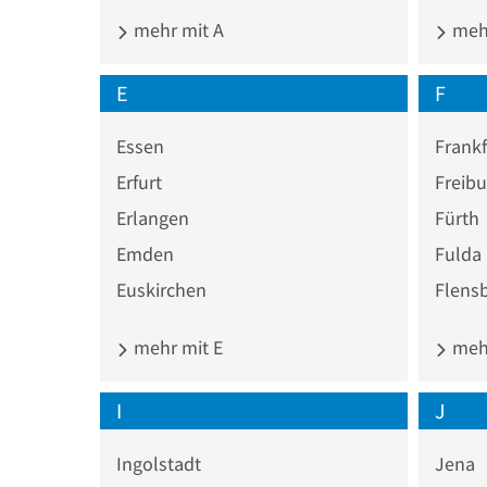
mehr mit A
mehr
E
F
Essen
Frankf
Erfurt
Freibu
Erlangen
Fürth
Emden
Fulda
Euskirchen
Flens
mehr mit E
mehr
I
J
Ingolstadt
Jena