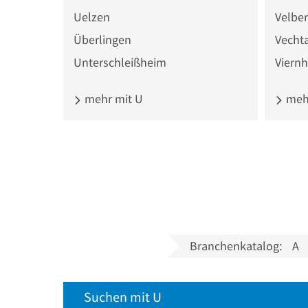
Uelzen
Velber
Überlingen
Vecht
Unterschleißheim
Viern
mehr mit U
mehr
Branchenkatalog:
A
Suchen mit U