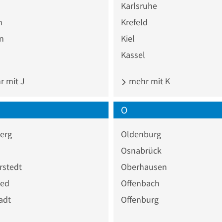
Karlsruhe
n
Krefeld
n
Kiel
Kassel
 mit J
mehr mit K
O
erg
Oldenburg
Osnabrück
rstedt
Oberhausen
ed
Offenbach
adt
Offenburg