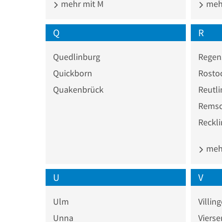
mehr mit M
mehr
Q
R
Quedlinburg
Regen
Quickborn
Rosto
Quakenbrück
Reutl
Remsc
Reckl
mehr
U
V
Ulm
Villi
Unna
Vierse