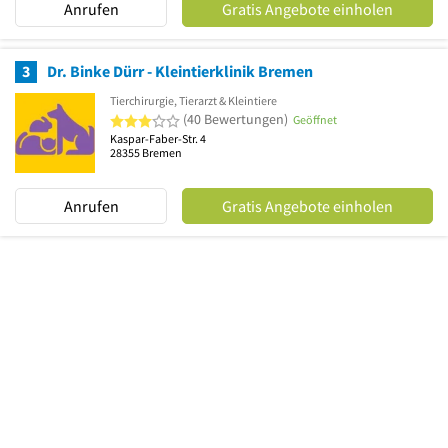
Anrufen
Gratis Angebote einholen
3
Dr. Binke Dürr - Kleintierklinik Bremen
Tierchirurgie, Tierarzt & Kleintiere
3 von 5 Sternen
(40 Bewertungen)
Geöffnet
Kaspar-Faber-Str. 4
28355
Bremen
Anrufen
Gratis Angebote einholen