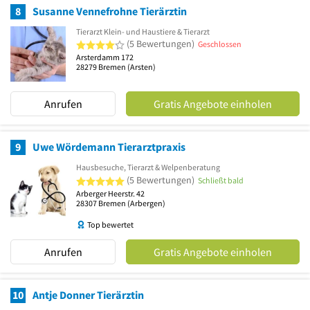
8
Susanne Vennefrohne Tierärztin
Tierarzt Klein- und Haustiere & Tierarzt
4 von 5 Sternen
(5 Bewertungen)
Geschlossen
Arsterdamm 172
28279
Bremen
(Arsten)
Anrufen
Gratis Angebote einholen
9
Uwe Wördemann Tierarztpraxis
Hausbesuche, Tierarzt & Welpenberatung
5 von 5 Sternen
(5 Bewertungen)
Schließt bald
Arberger Heerstr. 42
28307
Bremen
(Arbergen)
Top bewertet
Anrufen
Gratis Angebote einholen
10
Antje Donner Tierärztin