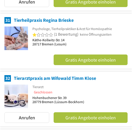
Anrufen
Gratis Angebote einholen
31
Tierheilpraxis Regina Brieske
Psychologe, Tierheilpraktiker & Arzt für Homöopathie
1 von 5 Sternen
(1 Bewertung)
keine Öffnungszeiten
Käthe-Kollwitz-Str. 14
28717
Bremen
(Lesum)
Gratis Angebote einholen
32
Tierarztpraxis am Wifowald Timm Klose
Tierarzt
Geschlossen
Hohenbuchener Str. 39
28779
Bremen
(Lüssum-Bockhorn)
Anrufen
Gratis Angebote einholen