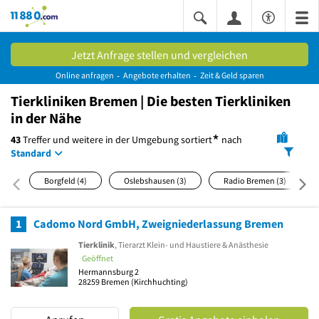
11880.com
Jetzt Anfrage stellen und vergleichen
Online anfragen
Angebote erhalten
Zeit & Geld sparen
Tierkliniken Bremen | Die besten Tierkliniken
in der Nähe
*
43
Treffer und weitere in der Umgebung
sortiert
nach
Standard
Borgfeld
(4)
Oslebshausen
(3)
Radio Bremen
(3)
1
Cadomo Nord GmbH, Zweigniederlassung Bremen
Tierklinik
, Tierarzt Klein- und Haustiere & Anästhesie
Geöffnet
Hermannsburg 2
28259
Bremen
(Kirchhuchting)