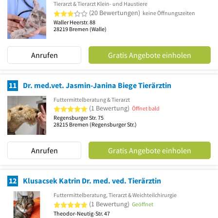
Tierarzt & Tierarzt Klein- und Haustiere
3 von 5 Sternen
(20 Bewertungen)
keine Öffnungszeiten
Waller Heerstr. 88
28219
Bremen
(Walle)
Anrufen
Gratis Angebote einholen
11
Dr. med.vet. Jasmin-Janina Biege Tierärztin
Futtermittelberatung & Tierarzt
5 von 5 Sternen
(1 Bewertung)
Öffnet bald
Regensburger Str. 75
28215
Bremen
(Regensburger Str.)
Anrufen
Gratis Angebote einholen
12
Klusacsek Katrin Dr. med. ved. Tierärztin
Futtermittelberatung, Tierarzt & Weichteilchirurgie
5 von 5 Sternen
(1 Bewertung)
Geöffnet
Theodor-Neutig-Str. 47