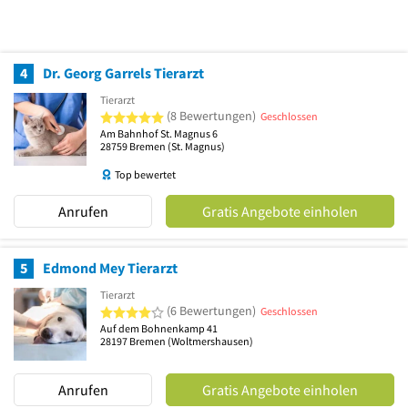
4
Dr. Georg Garrels Tierarzt
Tierarzt
5 von 5 Sternen
(8 Bewertungen)
Geschlossen
Am Bahnhof St. Magnus 6
28759
Bremen
(St. Magnus)
Top bewertet
Anrufen
Gratis Angebote einholen
5
Edmond Mey Tierarzt
Tierarzt
4 von 5 Sternen
(6 Bewertungen)
Geschlossen
Auf dem Bohnenkamp 41
28197
Bremen
(Woltmershausen)
Anrufen
Gratis Angebote einholen