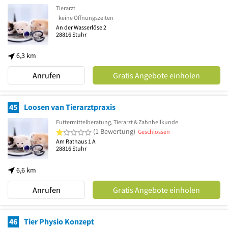
Tierarzt
keine Öffnungszeiten
An der Wasserlöse 2
28816
Stuhr
6,3 km
Anrufen
Gratis Angebote einholen
45
Loosen van Tierarztpraxis
Futtermittelberatung, Tierarzt & Zahnheilkunde
1 von 5 Sternen
(1 Bewertung)
Geschlossen
Am Rathaus 1 A
28816
Stuhr
6,6 km
Anrufen
Gratis Angebote einholen
46
Tier Physio Konzept