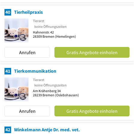
40
Tierheilpraxis
Tierarzt
keine Öffnungszeiten
Hahnenstr. 42
28309
Bremen
(Hemelingen)
Anrufen
Gratis Angebote einholen
41
Tierkommunikation
Tierarzt
keine Öffnungszeiten
Am Krähenberg 34
28239
Bremen
(Oslebshausen)
Anrufen
Gratis Angebote einholen
42
Winkelmann Antje Dr. med. vet.