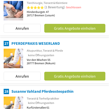
Tierchirurgie, Tierarzt & Kleintiere
5 von 5 Sternen
(1 Bewertung)
Geschlossen
Hindenburgstr. 47
28717
Bremen
(Lesum)
Anrufen
Gratis Angebote einholen
27
PFERDEPRAXIS WESERLAND
Akupunktur, Tierarzt & Pferde
keine Öffnungszeiten
Vor den Wischen 55
28777
Bremen
(Rekum)
Anrufen
Gratis Angebote einholen
28
Susanne Vahland Pferdeosteopathin
Tierarzt & Tierheilpraktiker
keine Öffnungszeiten
Kurfürstenallee 61