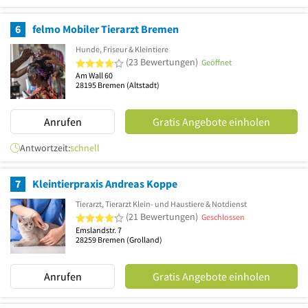
6
felmo Mobiler Tierarzt Bremen
Hunde, Friseur & Kleintiere
4 von 5 Sternen
(23 Bewertungen)
Geöffnet
Am Wall 60
28195
Bremen
(Altstadt)
Anrufen
Gratis Angebote einholen
Antwortzeit:
schnell
7
Kleintierpraxis Andreas Koppe
Tierarzt, Tierarzt Klein- und Haustiere & Notdienst
4 von 5 Sternen
(21 Bewertungen)
Geschlossen
Emslandstr. 7
28259
Bremen
(Grolland)
Anrufen
Gratis Angebote einholen