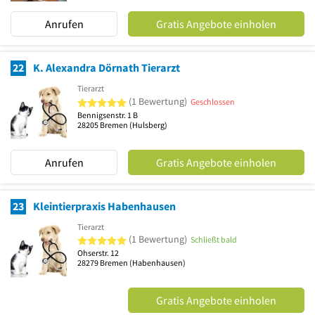
Anrufen
Gratis Angebote einholen
22
K. Alexandra Dörnath Tierarzt
Tierarzt
5 von 5 Sternen
(1 Bewertung)
Geschlossen
Bennigsenstr. 1 B
28205
Bremen
(Hulsberg)
Anrufen
Gratis Angebote einholen
23
Kleintierpraxis Habenhausen
Tierarzt
5 von 5 Sternen
(1 Bewertung)
Schließt bald
Ohserstr. 12
28279
Bremen
(Habenhausen)
Gratis Angebote einholen