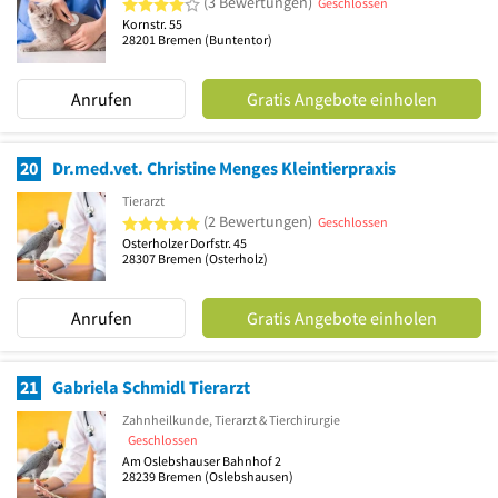
(3 Bewertungen)
Geschlossen
Kornstr. 55
28201
Bremen
(Buntentor)
Anrufen
Gratis Angebote einholen
20
Dr.med.vet. Christine Menges Kleintierpraxis
Tierarzt
5 von 5 Sternen
(2 Bewertungen)
Geschlossen
Osterholzer Dorfstr. 45
28307
Bremen
(Osterholz)
Anrufen
Gratis Angebote einholen
21
Gabriela Schmidl Tierarzt
Zahnheilkunde, Tierarzt & Tierchirurgie
Geschlossen
Am Oslebshauser Bahnhof 2
28239
Bremen
(Oslebshausen)