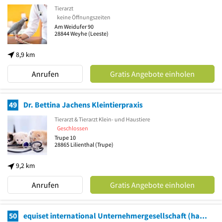
Tierarzt
keine Öffnungszeiten
Am Weidufer 90
28844
Weyhe
(Leeste)
8,9 km
Anrufen
Gratis Angebote einholen
49
Dr. Bettina Jachens Kleintierpraxis
Tierarzt & Tierarzt Klein- und Haustiere
Geschlossen
Trupe 10
28865
Lilienthal
(Trupe)
9,2 km
Anrufen
Gratis Angebote einholen
50
equiset international Unternehmergesellschaft (haftungsbeschränkt)