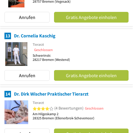
28757
Bremen
(Vegesack)
Anrufen
Gratis Angebote einholen
13
Dr. Cornelia Kaschig
Tierarzt
Geschlossen
Schwerinstr.
28217
Bremen
(Westend)
Anrufen
Gratis Angebote einholen
14
Dr. Dirk Wischer Praktischer Tierarzt
Tierarzt
4 von 5 Sternen
(4 Bewertungen)
Geschlossen
Am Hilgeskamp 2
28325
Bremen
(Ellenerbrok-Schevemoor)