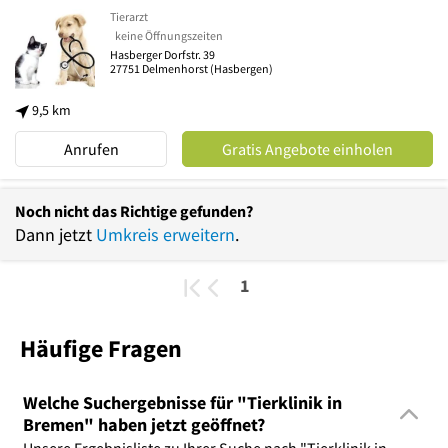
Tierarzt
keine Öffnungszeiten
Hasberger Dorfstr. 39
27751
Delmenhorst
(Hasbergen)
9,5 km
Anrufen
Gratis Angebote einholen
Noch nicht das Richtige gefunden?
Dann jetzt
Umkreis erweitern
.
1
Häufige Fragen
Welche Suchergebnisse für "Tierklinik in
Bremen" haben jetzt geöffnet?