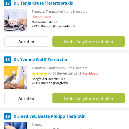
17
Dr. Tanja Kruse Tierarztpraxis
Tierarzt & Tierarzt Klein- und Haustiere
Geschlossen
Mühlenfeldstr. 31
28355
Bremen
(Oberneuland)
Anrufen
Gratis Angebote einholen
18
Dr. Yvonne Wolff Tierärztin
Tierarzt & Tierarzt Klein- und Haustiere
4 von 5 Sternen
(4 Bewertungen)
Geschlossen
Borgfelder Heerstr. 30 A
28357
Bremen
(Borgfeld)
Anrufen
Gratis Angebote einholen
19
Dr.med.vet. Beate Philipp Tierärztin
Tierarzt
4 von 5 Sternen