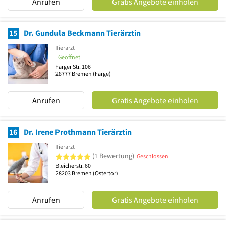
Anrufen
Gratis Angebote einholen
15
Dr. Gundula Beckmann Tierärztin
Tierarzt
Geöffnet
Farger Str. 106
28777
Bremen
(Farge)
Anrufen
Gratis Angebote einholen
16
Dr. Irene Prothmann Tierärztin
Tierarzt
5 von 5 Sternen
(1 Bewertung)
Geschlossen
Bleicherstr. 60
28203
Bremen
(Ostertor)
Anrufen
Gratis Angebote einholen