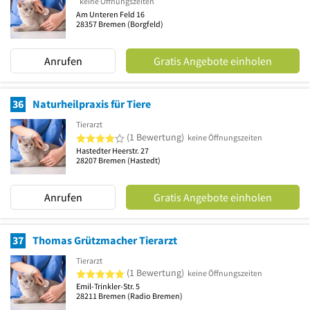
keine Öffnungszeiten
Am Unteren Feld 16
28357
Bremen
(Borgfeld)
Anrufen
Gratis Angebote einholen
36
Naturheilpraxis für Tiere
Tierarzt
4 von 5 Sternen
(1 Bewertung)
keine Öffnungszeiten
Hastedter Heerstr. 27
28207
Bremen
(Hastedt)
Anrufen
Gratis Angebote einholen
37
Thomas Grützmacher Tierarzt
Tierarzt
5 von 5 Sternen
(1 Bewertung)
keine Öffnungszeiten
Emil-Trinkler-Str. 5
28211
Bremen
(Radio Bremen)