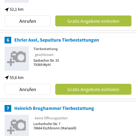
52,1 km
Anrufen
Gratis Angebote einholen
6
Ehrler Axel, Sepultura Tierbestattungen
Tierbestattung
geschlossen
Sasbacher Str. 33
79369
Wyhl
55,6 km
Anrufen
Gratis Angebote einholen
7
Heinrich Broghammer Tierbestattung
keine Öffnungszeiten
Locherhofer Str. 7
78664
Eschbronn
(Mariazell)