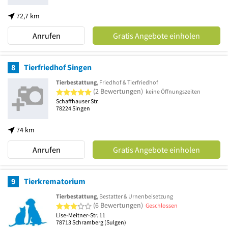
72,7 km
Anrufen
Gratis Angebote einholen
8
Tierfriedhof Singen
Tierbestattung
, Friedhof & Tierfriedhof
5 von 5 Sternen
(2 Bewertungen)
keine Öffnungszeiten
Schaffhauser Str.
78224
Singen
74 km
Anrufen
Gratis Angebote einholen
9
Tierkrematorium
Tierbestattung
, Bestatter & Urnenbeisetzung
3 von 5 Sternen
(6 Bewertungen)
Geschlossen
Lise-Meitner-Str. 11
78713
Schramberg
(Sulgen)