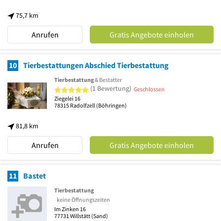
75,7 km
Anrufen
Gratis Angebote einholen
10
Tierbestattungen Abschied Tierbestattung
Tierbestattung
& Bestatter
5 von 5 Sternen
(1 Bewertung)
Geschlossen
Ziegelei 16
78315
Radolfzell
(Böhringen)
81,8 km
Anrufen
Gratis Angebote einholen
11
Bastet
Tierbestattung
keine Öffnungszeiten
Im Zinken 16
77731
Willstätt
(Sand)