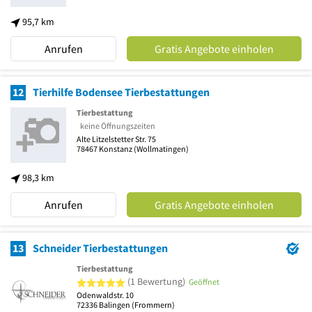
95,7 km
Anrufen
Gratis Angebote einholen
12
Tierhilfe Bodensee Tierbestattungen
Tierbestattung
keine Öffnungszeiten
Alte Litzelstetter Str. 75
78467
Konstanz
(Wollmatingen)
98,3 km
Anrufen
Gratis Angebote einholen
13
Schneider Tierbestattungen
Tierbestattung
5 von 5 Sternen
(1 Bewertung)
Geöffnet
Odenwaldstr. 10
72336
Balingen
(Frommern)