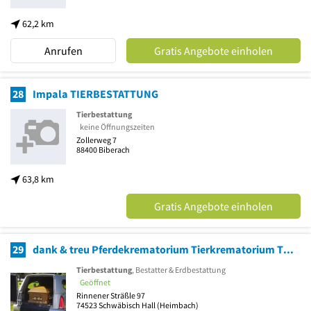
62,2 km
Anrufen
Gratis Angebote einholen
28
Impala TIERBESTATTUNG
Tierbestattung
keine Öffnungszeiten
Zollerweg 7
88400
Biberach
63,8 km
Gratis Angebote einholen
29
dank & treu Pferdekrematorium Tierkrematorium Tierkrematorium
Tierbestattung
, Bestatter & Erdbestattung
Geöffnet
Rinnener Sträßle 97
74523
Schwäbisch Hall
(Heimbach)