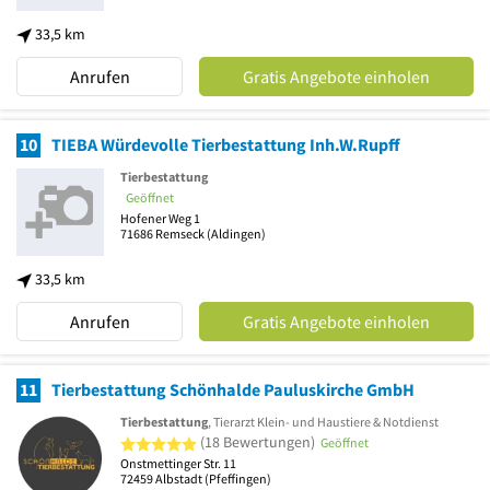
33,5 km
Anrufen
Gratis Angebote einholen
10
TIEBA Würdevolle Tierbestattung Inh.W.Rupff
Tierbestattung
Geöffnet
Hofener Weg 1
71686
Remseck
(Aldingen)
33,5 km
Anrufen
Gratis Angebote einholen
11
Tierbestattung Schönhalde Pauluskirche GmbH
Tierbestattung
, Tierarzt Klein- und Haustiere & Notdienst
5 von 5 Sternen
(18 Bewertungen)
Geöffnet
Onstmettinger Str. 11
72459
Albstadt
(Pfeffingen)