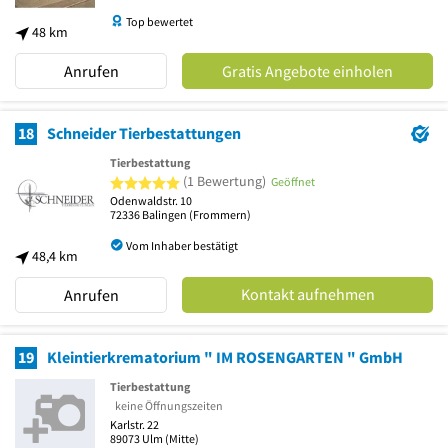
Top bewertet
48 km
Anrufen
Gratis Angebote einholen
18
Schneider Tierbestattungen
Tierbestattung
5 von 5 Sternen
(1 Bewertung)
Geöffnet
Odenwaldstr. 10
72336
Balingen
(Frommern)
Vom Inhaber bestätigt
48,4 km
Kontakt aufnehmen
Anrufen
19
Kleintierkrematorium " IM ROSENGARTEN " GmbH
Tierbestattung
keine Öffnungszeiten
Karlstr. 22
89073
Ulm
(Mitte)