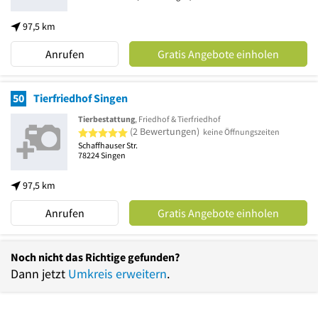
97,5 km
Anrufen
Gratis Angebote einholen
50
Tierfriedhof Singen
Tierbestattung
, Friedhof & Tierfriedhof
5 von 5 Sternen
(2 Bewertungen)
keine Öffnungszeiten
Schaffhauser Str.
78224
Singen
97,5 km
Anrufen
Gratis Angebote einholen
Noch nicht das Richtige gefunden?
Dann jetzt
Umkreis erweitern
.