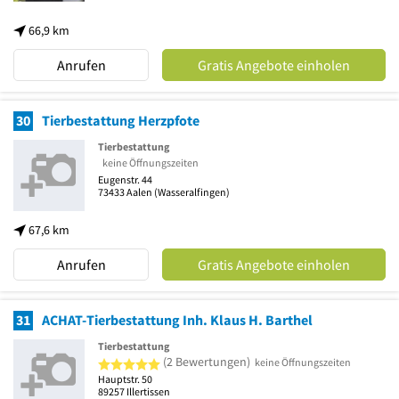
66,9 km
Anrufen
Gratis Angebote einholen
30
Tierbestattung Herzpfote
Tierbestattung
keine Öffnungszeiten
Eugenstr. 44
73433
Aalen
(Wasseralfingen)
67,6 km
Anrufen
Gratis Angebote einholen
31
ACHAT-Tierbestattung Inh. Klaus H. Barthel
Tierbestattung
5 von 5 Sternen
(2 Bewertungen)
keine Öffnungszeiten
Hauptstr. 50
89257
Illertissen