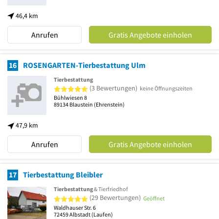
46,4 km
Anrufen
Gratis Angebote einholen
16
ROSENGARTEN-Tierbestattung Ulm
Tierbestattung
5 von 5 Sternen
(3 Bewertungen)
keine Öffnungszeiten
Bühlwiesen 8
89134
Blaustein
(Ehrenstein)
47,9 km
Anrufen
Gratis Angebote einholen
17
Tierbestattung Bleibler
Tierbestattung
& Tierfriedhof
5 von 5 Sternen
(29 Bewertungen)
Geöffnet
Waldhauser Str. 6
72459
Albstadt
(Laufen)