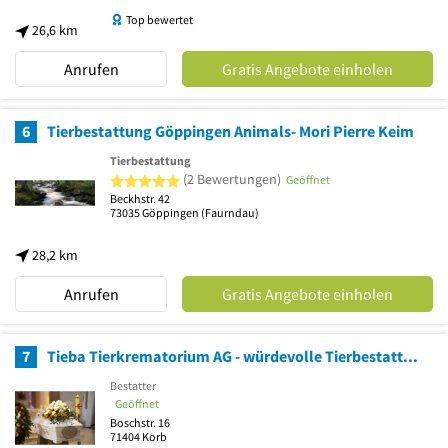
Top bewertet
26,6 km
Anrufen
Gratis Angebote einholen
6
Tierbestattung Göppingen Animals- Mori Pierre Keim
Tierbestattung
5 von 5 Sternen
(2 Bewertungen)
Geöffnet
Beckhstr. 42
73035
Göppingen
(Faurndau)
28,2 km
Anrufen
Gratis Angebote einholen
7
Tieba Tierkrematorium AG - würdevolle Tierbestattung
Bestatter
Geöffnet
Boschstr. 16
71404
Korb