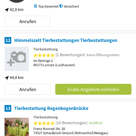
Top bewertet
Versichert
42,9 km
Anrufen
12
Himmelszelt Tierbestattungen Tierbestattungen
Tierbestattung
5 von 5 Sternen
(2 Bewertungen)
keine Öffnungszeiten
Im Steinige 2
89173
Lonsee
(Luizhausen)
44,4 km
Anrufen
Gratis Angebote einholen
13
Tierbestattung Regenbogenbrücke
Tierbestattung
5 von 5 Sternen
(10 Bewertungen)
Geöffnet
Franz-Konrad-Str. 28
73527
Schwäbisch Gmünd
(Rehnenhof/Wetzgau)