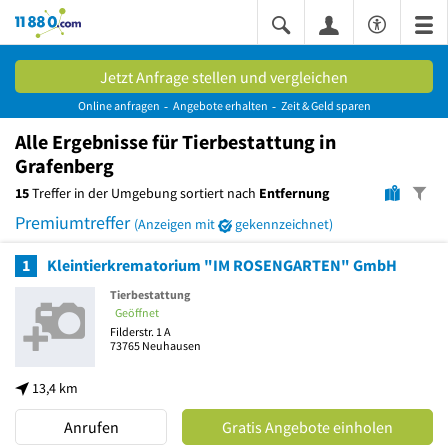
11880.com
Jetzt Anfrage stellen und vergleichen
Online anfragen
Angebote erhalten
Zeit & Geld sparen
Alle
Ergebnisse
für Tierbestattung in
Grafenberg
15
Treffer in der Umgebung sortiert nach
Entfernung
Premiumtreffer
(Anzeigen mit
gekennzeichnet)
1
Kleintierkrematorium "IM ROSENGARTEN" GmbH
Tierbestattung
Geöffnet
Filderstr. 1 A
73765
Neuhausen
13,4 km
Anrufen
Gratis Angebote einholen