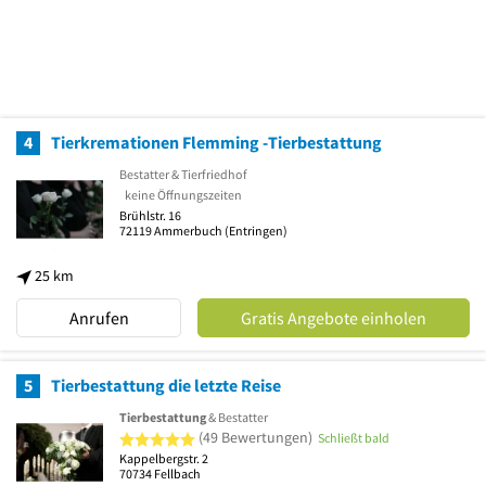
4
Tierkremationen Flemming -Tierbestattung
Bestatter & Tierfriedhof
keine Öffnungszeiten
Brühlstr. 16
72119
Ammerbuch
(Entringen)
25 km
Anrufen
Gratis Angebote einholen
5
Tierbestattung die letzte Reise
Tierbestattung
& Bestatter
5 von 5 Sternen
(49 Bewertungen)
Schließt bald
Kappelbergstr. 2
70734
Fellbach