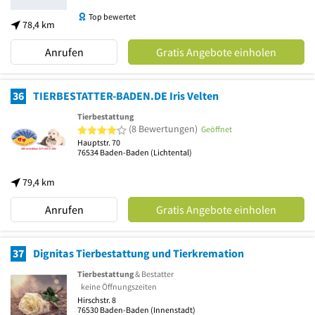
Top bewertet
78,4 km
Anrufen
Gratis Angebote einholen
36
TIERBESTATTER-BADEN.DE Iris Velten
Tierbestattung
4 von 5 Sternen
(8 Bewertungen)
Geöffnet
Hauptstr. 70
76534
Baden-Baden
(Lichtental)
79,4 km
Anrufen
Gratis Angebote einholen
37
Dignitas Tierbestattung und Tierkremation
Tierbestattung
& Bestatter
keine Öffnungszeiten
Hirschstr. 8
76530
Baden-Baden
(Innenstadt)