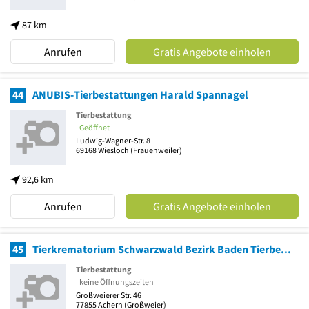
87 km
Anrufen
Gratis Angebote einholen
44
ANUBIS-Tierbestattungen Harald Spannagel
Tierbestattung
Geöffnet
Ludwig-Wagner-Str. 8
69168
Wiesloch
(Frauenweiler)
92,6 km
Anrufen
Gratis Angebote einholen
45
Tierkrematorium Schwarzwald Bezirk Baden Tierbestattung
Tierbestattung
keine Öffnungszeiten
Großweierer Str. 46
77855
Achern
(Großweier)