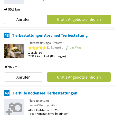
95,6 km
Anrufen
Gratis Angebote einholen
48
Tierbestattungen Abschied Tierbestattung
Tierbestattung
& Bestatter
5 von 5 Sternen
(1 Bewertung)
Geöffnet
Ziegelei 16
78315
Radolfzell
(Böhringen)
96 km
Anrufen
Gratis Angebote einholen
49
Tierhilfe Bodensee Tierbestattungen
Tierbestattung
keine Öffnungszeiten
Alte Litzelstetter Str. 75
78467
Konstanz
(Wollmatingen)