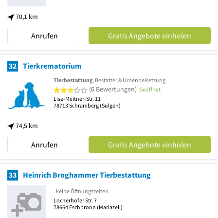
70,1 km
Anrufen
Gratis Angebote einholen
32
Tierkrematorium
Tierbestattung
, Bestatter & Urnenbeisetzung
3 von 5 Sternen
(6 Bewertungen)
Geöffnet
Lise-Meitner-Str. 11
78713
Schramberg
(Sulgen)
74,5 km
Anrufen
Gratis Angebote einholen
33
Heinrich Broghammer Tierbestattung
keine Öffnungszeiten
Locherhofer Str. 7
78664
Eschbronn
(Mariazell)