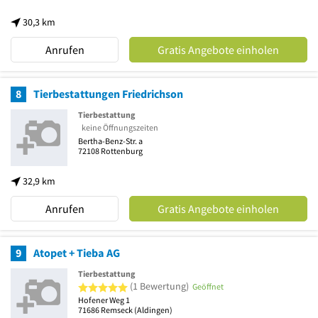
30,3 km
Anrufen
Gratis Angebote einholen
8
Tierbestattungen Friedrichson
Tierbestattung
keine Öffnungszeiten
Bertha-Benz-Str. a
72108
Rottenburg
32,9 km
Anrufen
Gratis Angebote einholen
9
Atopet + Tieba AG
Tierbestattung
5 von 5 Sternen
(1 Bewertung)
Geöffnet
Hofener Weg 1
71686
Remseck
(Aldingen)