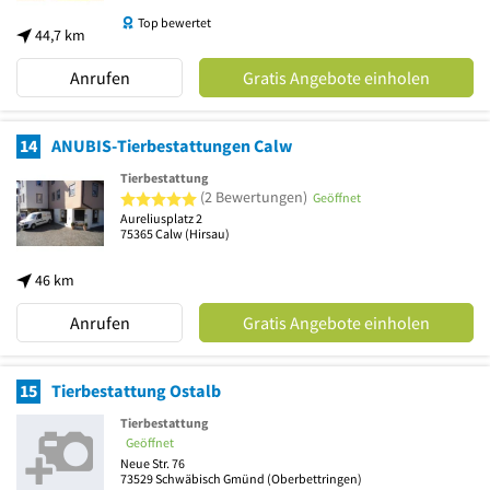
Top bewertet
44,7 km
Anrufen
Gratis Angebote einholen
14
ANUBIS-Tierbestattungen Calw
Tierbestattung
5 von 5 Sternen
(2 Bewertungen)
Geöffnet
Aureliusplatz 2
75365
Calw
(Hirsau)
46 km
Anrufen
Gratis Angebote einholen
15
Tierbestattung Ostalb
Tierbestattung
Geöffnet
Neue Str. 76
73529
Schwäbisch Gmünd
(Oberbettringen)