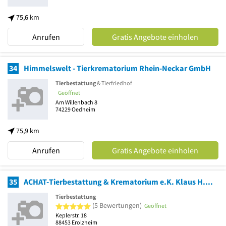
75,6 km
Anrufen
Gratis Angebote einholen
34
Himmelswelt - Tierkrematorium Rhein-Neckar GmbH
Tierbestattung
& Tierfriedhof
Geöffnet
Am Willenbach 8
74229
Oedheim
75,9 km
Anrufen
Gratis Angebote einholen
35
ACHAT-Tierbestattung & Krematorium e.K. Klaus H. Barthel
Tierbestattung
5 von 5 Sternen
(5 Bewertungen)
Geöffnet
Keplerstr. 18
88453
Erolzheim