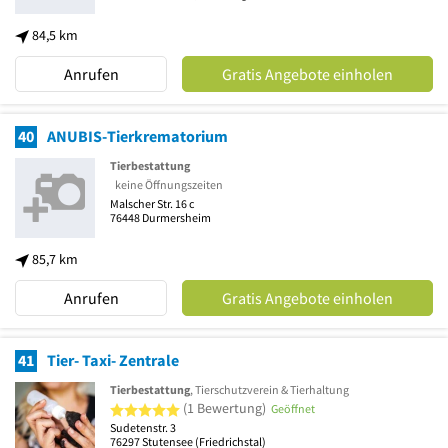
84,5 km
Anrufen
Gratis Angebote einholen
40
ANUBIS-Tierkrematorium
Tierbestattung
keine Öffnungszeiten
Malscher Str. 16 c
76448
Durmersheim
85,7 km
Anrufen
Gratis Angebote einholen
41
Tier- Taxi- Zentrale
Tierbestattung
, Tierschutzverein & Tierhaltung
5 von 5 Sternen
(1 Bewertung)
Geöffnet
Sudetenstr. 3
76297
Stutensee
(Friedrichstal)