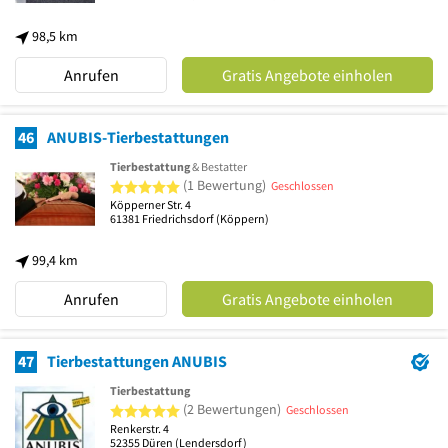
98,5 km
Anrufen
Gratis Angebote einholen
46
ANUBIS-Tierbestattungen
Tierbestattung
& Bestatter
5 von 5 Sternen
(1 Bewertung)
Geschlossen
Köpperner Str. 4
61381
Friedrichsdorf
(Köppern)
99,4 km
Anrufen
Gratis Angebote einholen
47
Tierbestattungen ANUBIS
Tierbestattung
5 von 5 Sternen
(2 Bewertungen)
Geschlossen
Renkerstr. 4
52355
Düren
(Lendersdorf)