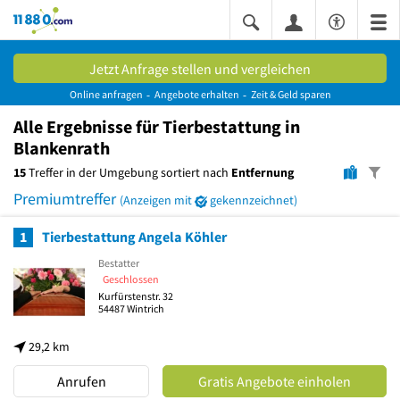
11880.com
Jetzt Anfrage stellen und vergleichen
Online anfragen
Angebote erhalten
Zeit & Geld sparen
Alle
Ergebnisse
für Tierbestattung in
Blankenrath
15
Treffer in der Umgebung sortiert nach
Entfernung
Premiumtreffer
(Anzeigen mit
gekennzeichnet)
1
Tierbestattung Angela Köhler
Bestatter
Geschlossen
Kurfürstenstr. 32
54487
Wintrich
29,2 km
Anrufen
Gratis Angebote einholen