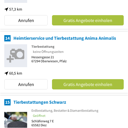
57,3 km
Anrufen
Gratis Angebote einholen
14
Heimtierservice und Tierbestattung Anima Animalis
Tierbestattung
keine Öffnungszeiten
Hessengasse 21
67294
Oberwiesen, Pfalz
60,5 km
Anrufen
Gratis Angebote einholen
15
Tierbestattungen Schwarz
Erdbestattung, Bestatter & Diamantbestattung
Geöffnet
Schläferweg 7 E
65582
Diez