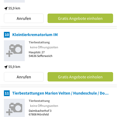
55,9 km
Anrufen
Gratis Angebote einholen
10
Kleintierkrematorium IM
Tierbestattung
keine Öffnungszeiten
Hauptstr. 27
54636
Sefferweich
55,9 km
Anrufen
Gratis Angebote einholen
11
Tierbestattungen Marion Velten / Hundeschule / Dogs of Portugal
Tierbestattung
keine Öffnungszeiten
Daimbacherhof 3
67808
Mörsfeld