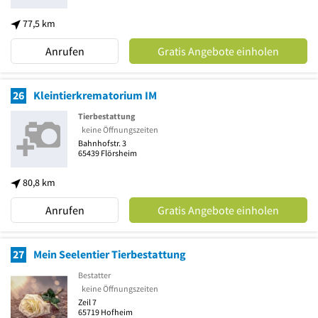
77,5 km
Anrufen
Gratis Angebote einholen
26
Kleintierkrematorium IM
Tierbestattung
keine Öffnungszeiten
Bahnhofstr. 3
65439
Flörsheim
80,8 km
Anrufen
Gratis Angebote einholen
27
Mein Seelentier Tierbestattung
Bestatter
keine Öffnungszeiten
Zeil 7
65719
Hofheim