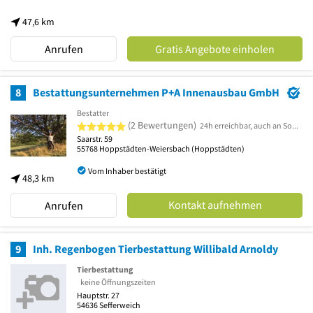
47,6 km
Anrufen
Gratis Angebote einholen
8
Bestattungsunternehmen P+A Innenausbau GmbH
Bestatter
5 von 5 Sternen
(2 Bewertungen)
24h erreichbar, auch an Sonn- und Feiertagen sind wir persönlich für Sie da
Saarstr. 59
55768
Hoppstädten-Weiersbach
(Hoppstädten)
Vom Inhaber bestätigt
48,3 km
Kontakt aufnehmen
Anrufen
9
Inh. Regenbogen Tierbestattung Willibald Arnoldy
Tierbestattung
keine Öffnungszeiten
Hauptstr. 27
54636
Sefferweich