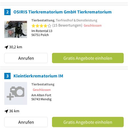
2
OSIRIS Tierkrematorium GmbH Tierkrematorium
Tierbestattung
, Tierfriedhof & Dienstleistung
4 von 5 Sternen
(15 Bewertungen)
Geschlossen
Im Rotental 13
56751
Polch
30,2 km
Anrufen
Gratis Angebote einholen
3
Kleintierkrematorium IM
Tierbestattung
Geschlossen
Am Alten Fort
56743
Mendig
36 km
Anrufen
Gratis Angebote einholen