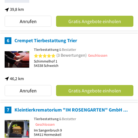
39,8 km
Anrufen
Gratis Angebote einholen
6
Crempet Tierbestattung Trier
Tierbestattung
& Bestatter
5 von 5 Sternen
(3 Bewertungen)
Geschlossen
Schimmelhof 1
54338
Schweich
46,2 km
Anrufen
Gratis Angebote einholen
7
Kleintierkrematorium "IM ROSENGARTEN" GmbH Tierbestattung
Tierbestattung
& Bestatter
Geschlossen
Im Sangenbruch 9
54411
Hermeskeil