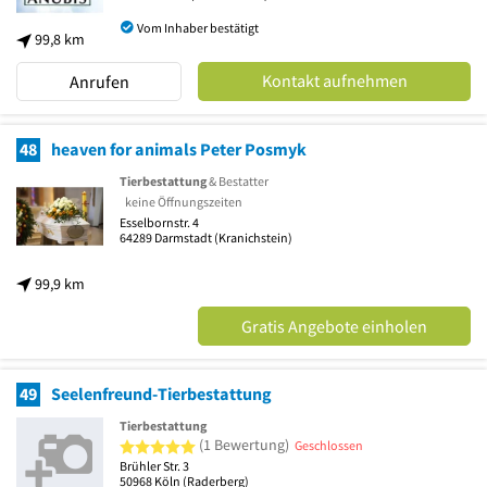
Vom Inhaber bestätigt
99,8 km
Kontakt aufnehmen
Anrufen
48
heaven for animals Peter Posmyk
Tierbestattung
& Bestatter
keine Öffnungszeiten
Esselbornstr. 4
64289
Darmstadt
(Kranichstein)
99,9 km
Gratis Angebote einholen
49
Seelenfreund-Tierbestattung
Tierbestattung
5 von 5 Sternen
(1 Bewertung)
Geschlossen
Brühler Str. 3
50968
Köln
(Raderberg)