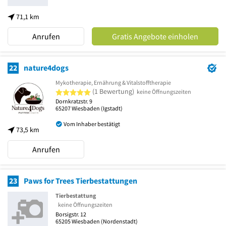
71,1 km
Anrufen
Gratis Angebote einholen
22
nature4dogs
Mykotherapie, Ernährung & Vitalstofftherapie
5 von 5 Sternen
(1 Bewertung)
keine Öffnungszeiten
Dornkratzstr. 9
65207
Wiesbaden
(Igstadt)
Vom Inhaber bestätigt
73,5 km
Anrufen
23
Paws for Trees Tierbestattungen
Tierbestattung
keine Öffnungszeiten
Borsigstr. 12
65205
Wiesbaden
(Nordenstadt)