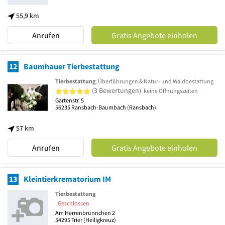
55,9 km
Anrufen
Gratis Angebote einholen
12
Baumhauer Tierbestattung
Tierbestattung
, Überführungen & Natur- und Waldbestattung
5 von 5 Sternen
(3 Bewertungen)
keine Öffnungszeiten
Gartenstr. 5
56235
Ransbach-Baumbach
(Ransbach)
57 km
Anrufen
Gratis Angebote einholen
13
Kleintierkrematorium IM
Tierbestattung
Geschlossen
Am Herrenbrünnchen 2
54295
Trier
(Heiligkreuz)