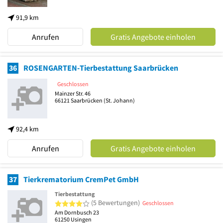
91,9 km
Anrufen
Gratis Angebote einholen
36
ROSENGARTEN-Tierbestattung Saarbrücken
Geschlossen
Mainzer Str. 46
66121
Saarbrücken
(St. Johann)
92,4 km
Anrufen
Gratis Angebote einholen
37
Tierkrematorium CremPet GmbH
Tierbestattung
4 von 5 Sternen
(5 Bewertungen)
Geschlossen
Am Dornbusch 23
61250
Usingen