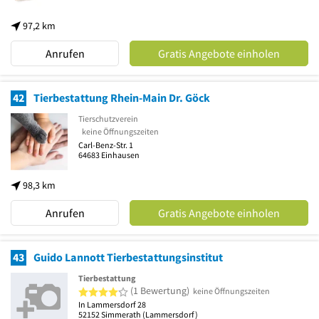
97,2 km
Anrufen
Gratis Angebote einholen
42
Tierbestattung Rhein-Main Dr. Göck
Tierschutzverein
keine Öffnungszeiten
Carl-Benz-Str. 1
64683
Einhausen
98,3 km
Anrufen
Gratis Angebote einholen
43
Guido Lannott Tierbestattungsinstitut
Tierbestattung
4 von 5 Sternen
(1 Bewertung)
keine Öffnungszeiten
In Lammersdorf 28
52152
Simmerath
(Lammersdorf)