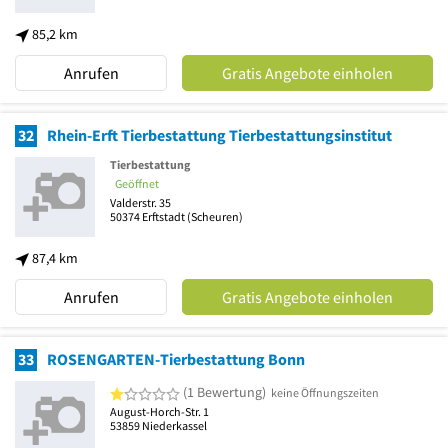
85,2 km
Anrufen
Gratis Angebote einholen
32
Rhein-Erft Tierbestattung Tierbestattungsinstitut
Tierbestattung
Geöffnet
Valderstr. 35
50374
Erftstadt
(Scheuren)
87,4 km
Anrufen
Gratis Angebote einholen
33
ROSENGARTEN-Tierbestattung Bonn
1 von 5 Sternen
(1 Bewertung)
keine Öffnungszeiten
August-Horch-Str. 1
53859
Niederkassel