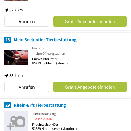
82,2 km
Anrufen
Gratis Angebote einholen
28
Mein Seelentier Tierbestattung
Bestatter
keine Öffnungszeiten
Frankfurter Str. 96
65779
Kelkheim
(Münster)
83,1 km
Anrufen
Gratis Angebote einholen
29
Rhein-Erft Tierbestattung
Tierbestattung
Geschlossen
Provinzialstr. 49 a
53859
Niederkassel
(Mondorf)