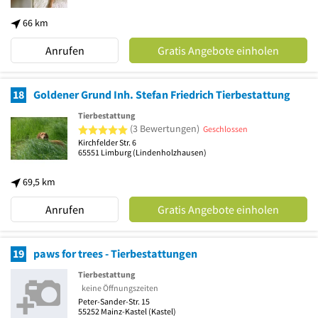
66 km
Anrufen
Gratis Angebote einholen
18
Goldener Grund Inh. Stefan Friedrich Tierbestattung
Tierbestattung
5 von 5 Sternen
(3 Bewertungen)
Geschlossen
Kirchfelder Str. 6
65551
Limburg
(Lindenholzhausen)
69,5 km
Anrufen
Gratis Angebote einholen
19
paws for trees - Tierbestattungen
Tierbestattung
keine Öffnungszeiten
Peter-Sander-Str. 15
55252
Mainz-Kastel
(Kastel)