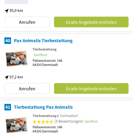
95,9 km
Anrufen
Gratis Angebote einholen
40
Pax Animalis Tierbestattung
Tierbestattung
Geöffnet
Pallaswiesenstr. 146
64293
Darmstadt
97,2 km
Anrufen
Gratis Angebote einholen
41
Tierbestattung Pax Animalis
Tierbestattung
& Tierfriedhof
5 von 5 Sternen
(3 Bewertungen)
Geöffnet
Pallaswiesenstr. 146
64293
Darmstadt