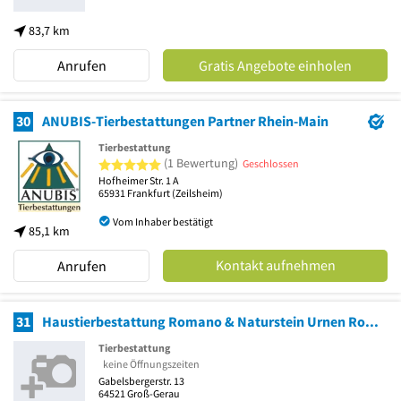
83,7 km
Anrufen
Gratis Angebote einholen
30
ANUBIS-Tierbestattungen Partner Rhein-Main
Tierbestattung
5 von 5 Sternen
(1 Bewertung)
Geschlossen
Hofheimer Str. 1 A
65931
Frankfurt
(Zeilsheim)
Vom Inhaber bestätigt
85,1 km
Kontakt aufnehmen
Anrufen
31
Haustierbestattung Romano & Naturstein Urnen Romano
Tierbestattung
keine Öffnungszeiten
Gabelsbergerstr. 13
64521
Groß-Gerau