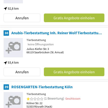
92,8 km
Anrufen
Gratis Angebote einholen
38
Anubis-Tierbestattung Inh. Reiner Wolf Tierbestattung
Tierbestattung
keine Öffnungszeiten
Julius-Kiefer-Str. 3
66119
Saarbrücken
(St. Arnual)
93,4 km
Anrufen
Gratis Angebote einholen
39
ROSENGARTEN-Tierbestattung Köln
Tierbestattung
1 von 5 Sternen
(1 Bewertung)
Geschlossen
Kölner Str. 22
51503
Rösrath
(Hack)