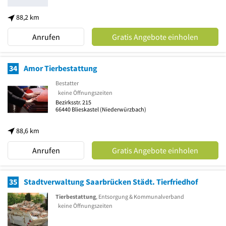
88,2 km
Anrufen
Gratis Angebote einholen
34
Amor Tierbestattung
Bestatter
keine Öffnungszeiten
Bezirksstr. 215
66440
Blieskastel
(Niederwürzbach)
88,6 km
Anrufen
Gratis Angebote einholen
35
Stadtverwaltung Saarbrücken Städt. Tierfriedhof
Tierbestattung
, Entsorgung & Kommunalverband
keine Öffnungszeiten