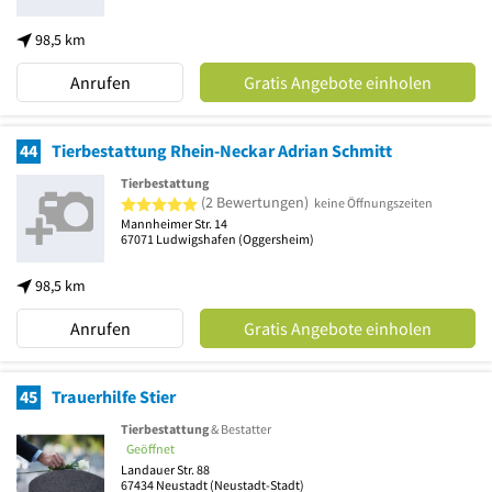
98,5 km
Anrufen
Gratis Angebote einholen
44
Tierbestattung Rhein-Neckar Adrian Schmitt
Tierbestattung
5 von 5 Sternen
(2 Bewertungen)
keine Öffnungszeiten
Mannheimer Str. 14
67071
Ludwigshafen
(Oggersheim)
98,5 km
Anrufen
Gratis Angebote einholen
45
Trauerhilfe Stier
Tierbestattung
& Bestatter
Geöffnet
Landauer Str. 88
67434
Neustadt
(Neustadt-Stadt)