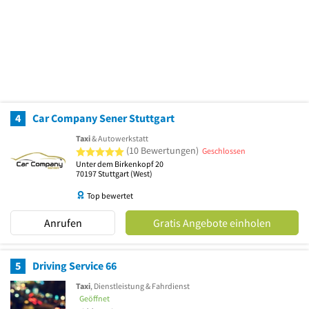
4
Car Company Sener Stuttgart
Taxi
& Autowerkstatt
5 von 5 Sternen
(10 Bewertungen)
Geschlossen
Unter dem Birkenkopf 20
70197
Stuttgart
(West)
Top bewertet
Anrufen
Gratis Angebote einholen
5
Driving Service 66
Taxi
, Dienstleistung & Fahrdienst
Geöffnet