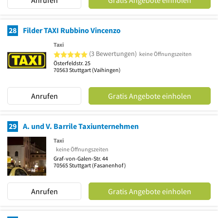
Anrufen
Gratis Angebote einholen
28
Filder TAXI Rubbino Vincenzo
Taxi
5 von 5 Sternen
(3 Bewertungen)
keine Öffnungszeiten
Österfeldstr. 25
70563
Stuttgart
(Vaihingen)
Anrufen
Gratis Angebote einholen
29
A. und V. Barrile Taxiunternehmen
Taxi
keine Öffnungszeiten
Graf-von-Galen-Str. 44
70565
Stuttgart
(Fasanenhof)
Anrufen
Gratis Angebote einholen