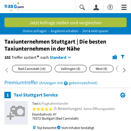
11880.com
Jetzt Anfrage stellen und vergleichen
Online anfragen
Angebote erhalten
Zeit & Geld sparen
Taxiunternehmen Stuttgart | Die besten
Taxiunternehmen in der Nähe
*
102
Treffer
sortiert
nach
Standard
Bad Cannstatt
(14)
Vaihingen
(8)
West
(8)
Ost
(6
Premiumtreffer
(Anzeigen mit
gekennzeichnet)
1
Taxi Stuttgart Service
Taxi
& Flughafentransfer
5 von 5 Sternen
(5 Bewertungen)
keine Öffnungszeiten
Eisenbahnstr. 47
70372
Stuttgart
(Bad Cannstatt)
Top bewertet
Vom Inhaber bestätigt