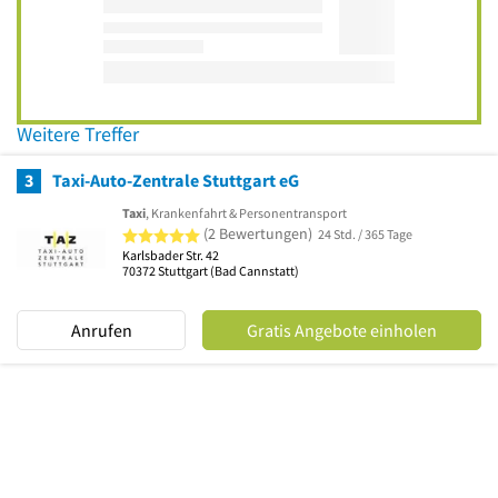
Weitere Treffer
3
Taxi-Auto-Zentrale Stuttgart eG
Taxi
, Krankenfahrt & Personentransport
5 von 5 Sternen
(2 Bewertungen)
24 Std. / 365 Tage
Karlsbader Str. 42
70372
Stuttgart
(Bad Cannstatt)
Anrufen
Gratis Angebote einholen