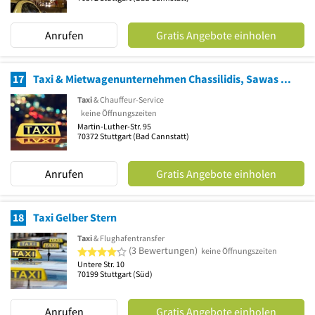
Anrufen
Gratis Angebote einholen
17
Taxi & Mietwagenunternehmen Chassilidis, Sawas Gotaxigo BW-Germany
Taxi
& Chauffeur-Service
keine Öffnungszeiten
Martin-Luther-Str. 95
70372
Stuttgart
(Bad Cannstatt)
Anrufen
Gratis Angebote einholen
18
Taxi Gelber Stern
Taxi
& Flughafentransfer
4 von 5 Sternen
(3 Bewertungen)
keine Öffnungszeiten
Untere Str. 10
70199
Stuttgart
(Süd)
Anrufen
Gratis Angebote einholen