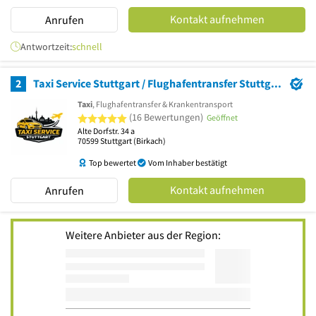
Kontakt aufnehmen
Anrufen
Antwortzeit:
schnell
2
Taxi Service Stuttgart / Flughafentransfer Stuttgart
Taxi
, Flughafentransfer & Krankentransport
5 von 5 Sternen
(16 Bewertungen)
Geöffnet
Alte Dorfstr. 34 a
70599
Stuttgart
(Birkach)
Top bewertet
Vom Inhaber bestätigt
Kontakt aufnehmen
Anrufen
Weitere Anbieter aus der Region: