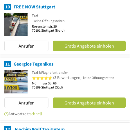
10
FREE NOW Stuttgart
Taxi
keine Öffnungszeiten
Rosensteinstr. 29
70191
Stuttgart
(Nord)
Anrufen
Gratis Angebote einholen
11
Georgios Tegonikos
Taxi
& Flughafentransfer
5 von 5 Sternen
(3 Bewertungen)
keine Öffnungszeiten
Möhringer Str. 66
70199
Stuttgart
(Süd)
Anrufen
Gratis Angebote einholen
Antwortzeit:
schnell
12
Joachim Wolf TaxiUntern.