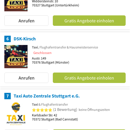
Widdersteinstr. 10
70327
Stuttgart
(Untertürkheim)
Anrufen
Gratis Angebote einholen
6
DSK-Kirsch
Taxi
, Flughafentransfer & Hausmeisterservice
Geschlossen
Austr. 149
70376
Stuttgart
(Münster)
Anrufen
Gratis Angebote einholen
7
Taxi Auto Zentrale Stuttgart e.G.
Taxi
& Flughafentransfer
5 von 5 Sternen
(1 Bewertung)
keine Öffnungszeiten
Karlsbader Str. 42
70372
Stuttgart
(Bad Cannstatt)