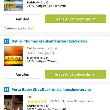
Karlsbader Str. 42
70372
Stuttgart
(Bad Cannstatt)
Anrufen
Gratis Angebote einholen
Antwortzeit:
schnell
15
Oehler Thomas Krankenfahrten Taxi-Service
Taxi
& Krankentransport
keine Öffnungszeiten
Biberacher Str. 44
70327
Stuttgart
(Wangen)
Anrufen
Gratis Angebote einholen
16
Perta Bader Chauffeur- und Limousinenservice
Taxi
5 von 5 Sternen
(1 Bewertung)
keine Öffnungszeiten
Karlsbader Str. 42
70372
Stuttgart
(Bad Cannstatt)