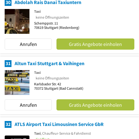
30
Abdolah Rais Danai Taxiuntern
Taxi
keine Öffnungszeiten
Schemppstr. 11
70619
Stuttgart
(Riedenberg)
Anrufen
Gratis Angebote einholen
31
Altun Taxi Stuttgart & Vaihingen
Taxi
keine Öffnungszeiten
Karlsbader Str. 42
70372
Stuttgart
(Bad Cannstatt)
Anrufen
Gratis Angebote einholen
32
ATLS Airport Taxi Limousinen Service GbR
Taxi
, Chauffeur-Service & Fahrdienst