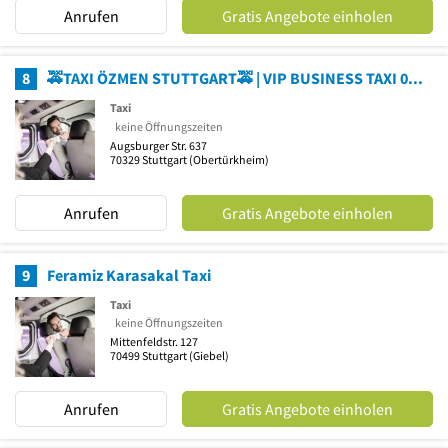
Anrufen
Gratis Angebote einholen
8
🚕TAXI ÖZMEN STUTTGART🚕 | VIP BUSINESS TAXI 0711 | Jetzt Bestellen | WhatsApp 24/7 | Taxi Service | Großraum 7P. |Transfer
Taxi
keine Öffnungszeiten
Augsburger Str. 637
70329
Stuttgart
(Obertürkheim)
Anrufen
Gratis Angebote einholen
9
Feramiz Karasakal Taxi
Taxi
keine Öffnungszeiten
Mittenfeldstr. 127
70499
Stuttgart
(Giebel)
Anrufen
Gratis Angebote einholen