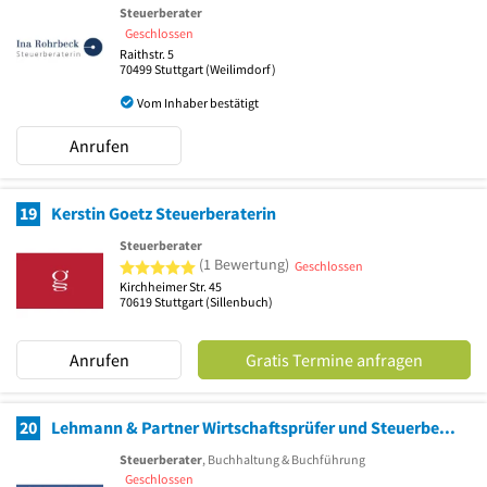
Steuerberater
Geschlossen
Raithstr. 5
70499
Stuttgart
(Weilimdorf)
Vom Inhaber bestätigt
Anrufen
19
Kerstin Goetz Steuerberaterin
Steuerberater
5 von 5 Sternen
(1 Bewertung)
Geschlossen
Kirchheimer Str. 45
70619
Stuttgart
(Sillenbuch)
Anrufen
Gratis Termine anfragen
20
Lehmann & Partner Wirtschaftsprüfer und Steuerberater
Steuerberater
, Buchhaltung & Buchführung
Geschlossen