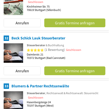
Geschlossen
Kirchheimer Str. 75
70619
Stuttgart
(Sillenbuch)
Anrufen
Gratis Termine anfragen
32
Beck Schick Lauk Steuerberater
Steuerberater
& Buchhaltung
5 von 5 Sternen
(1 Bewertung)
Geschlossen
Daimlerstr. 21
70372
Stuttgart
(Bad Cannstatt)
Anrufen
Gratis Termine anfragen
33
Blumers & Partner Rechtsanwälte
Steuerberater
, Rechtsanwalt & Rechtsanwalt: Steuerrecht
Geschlossen
Hasenbergsteige 24
70197
Stuttgart
(West)