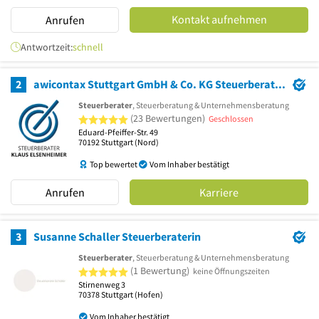
Kontakt aufnehmen
Anrufen
Antwortzeit:
schnell
2
awicontax Stuttgart GmbH & Co. KG Steuerberatungsgesellschaft Wirtschaftsberatungsgesellschaft
Steuerberater
, Steuerberatung & Unternehmensberatung
5 von 5 Sternen
(23 Bewertungen)
Geschlossen
Eduard-Pfeiffer-Str. 49
70192
Stuttgart
(Nord)
Top bewertet
Vom Inhaber bestätigt
Anrufen
Karriere
3
Susanne Schaller Steuerberaterin
Steuerberater
, Steuerberatung & Unternehmensberatung
5 von 5 Sternen
(1 Bewertung)
keine Öffnungszeiten
Stirnenweg 3
70378
Stuttgart
(Hofen)
Vom Inhaber bestätigt