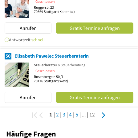
Geschlossen
Ruggerstr. 23
70569
Stuttgart
(Kaltental)
Anrufen
Gratis Termine anfragen
Antwortzeit:
schnell
50
Elisabeth Pawelec Steuerberaterin
Steuerberater
& Steuerberatung
Geschlossen
Rosenbergstr. 50 /1
70176
Stuttgart
(West)
Anrufen
Gratis Termine anfragen
1
|
2
|
3
|
4
|
5
|
...
|
12
Häufige Fragen