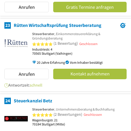
Anrufen
Gratis Termine anfragen
23
Rütten Wirtschaftsprüfung Steuerberatung
Steuerberater
, Einkommensteuererklärung &
Gründungsberatung
5 von 5 Sternen
(1 Bewertung)
Geschlossen
Industriestr. 4
70565
Stuttgart
(Vaihingen)
20 Jahre Erfahrung
Vom Inhaber bestätigt
Kontakt aufnehmen
Anrufen
Antwortzeit:
schnell
24
Steuerkanzlei Betz
Steuerberater
, Unternehmensberatung & Buchhaltung
5 von 5 Sternen
(2 Bewertungen)
Geschlossen
Wagenburgstr. 21
70184
Stuttgart
(Mitte)