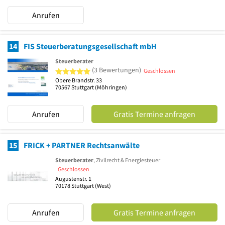
Anrufen
14
FIS Steuerberatungsgesellschaft mbH
Steuerberater
5 von 5 Sternen
(3 Bewertungen)
Geschlossen
Obere Brandstr. 33
70567
Stuttgart
(Möhringen)
Anrufen
Gratis Termine anfragen
15
FRICK + PARTNER Rechtsanwälte
Steuerberater
, Zivilrecht & Energiesteuer
Geschlossen
Augustenstr. 1
70178
Stuttgart
(West)
Anrufen
Gratis Termine anfragen