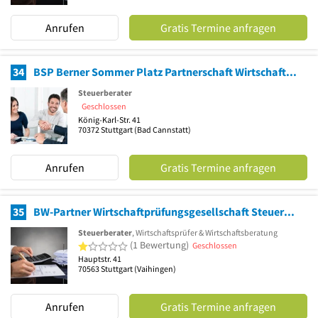
Anrufen
Gratis Termine anfragen
34
BSP Berner Sommer Platz Partnerschaft Wirtschaftsprüfer Steuerberater Rechtsanwalt
Steuerberater
Geschlossen
König-Karl-Str. 41
70372
Stuttgart
(Bad Cannstatt)
Anrufen
Gratis Termine anfragen
35
BW-Partner Wirtschaftprüfungsgesellschaft Steuerberatungsg.
Steuerberater
, Wirtschaftsprüfer & Wirtschaftsberatung
1 von 5 Sternen
(1 Bewertung)
Geschlossen
Hauptstr. 41
70563
Stuttgart
(Vaihingen)
Anrufen
Gratis Termine anfragen