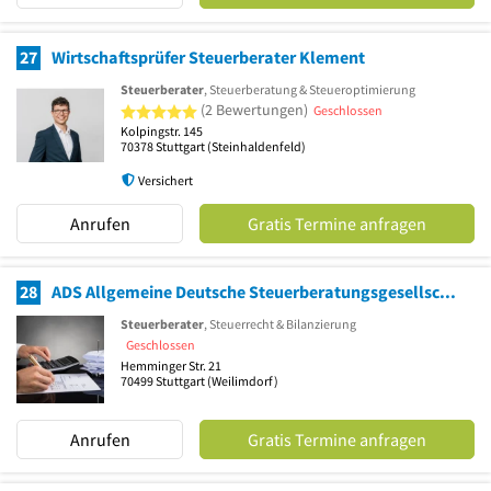
27
Wirtschaftsprüfer Steuerberater Klement
Steuerberater
, Steuerberatung & Steueroptimierung
5 von 5 Sternen
(2 Bewertungen)
Geschlossen
Kolpingstr. 145
70378
Stuttgart
(Steinhaldenfeld)
Versichert
Anrufen
Gratis Termine anfragen
28
ADS Allgemeine Deutsche Steuerberatungsgesellschaft mbH Zw.NL Stuttgart
Steuerberater
, Steuerrecht & Bilanzierung
Geschlossen
Hemminger Str. 21
70499
Stuttgart
(Weilimdorf)
Anrufen
Gratis Termine anfragen