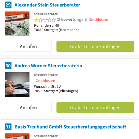
29
Alexander Stein Steuerberater
Steuerberater
1 von 5 Sternen
(2 Bewertungen)
Geschlossen
Korianderstr. 40
70619
Stuttgart
(Heumaden)
Anrufen
Gratis Termine anfragen
30
Andrea Wörner Steuerberaterin
Steuerberater
Geschlossen
Wurzacher Str. 1 A
70599
Stuttgart
(Plieningen)
Anrufen
Gratis Termine anfragen
31
Basis Treuhand GmbH Steuerberatungsgesellschaft
Steuerberater