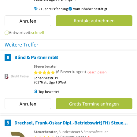
21 Jahre Erfahrung
Vom Inhaber bestätigt
Kontakt aufnehmen
Anrufen
Antwortzeit:
schnell
Weitere Treffer
8
Blind & Partner mbB
Steuerberater
5 von 5 Sternen
(6 Bewertungen)
Geschlossen
Johannesstr. 19
70176
Stuttgart
(West)
Top bewertet
Anrufen
Gratis Termine anfragen
9
Drechsel, Frank-Oskar Dipl.-Betriebswirt(FH) Steuerberater
Steuerberater
, Bundessteuer & Erbschaftsteuer
5 von 5 Sternen