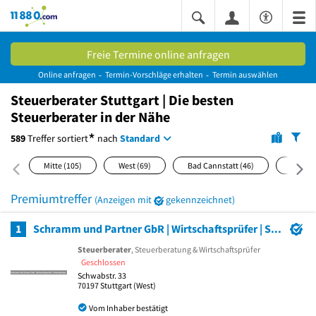
11880.com
Freie Termine online anfragen
Online anfragen
Termin-Vorschläge erhalten
Termin auswählen
Steuerberater Stuttgart | Die besten
Steuerberater in der Nähe
*
589
Treffer
sortiert
nach
Standard
Mitte
(105)
West
(69)
Bad Cannstatt
(46)
Ost
(41
Premiumtreffer
(Anzeigen mit
gekennzeichnet)
1
Schramm und Partner GbR | Wirtschaftsprüfer | Steuerberater
Steuerberater
, Steuerberatung & Wirtschaftsprüfer
Geschlossen
Schwabstr. 33
70197
Stuttgart
(West)
Vom Inhaber bestätigt