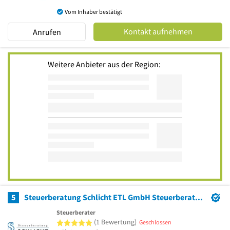
Vom Inhaber bestätigt
Kontakt aufnehmen
Anrufen
Weitere Anbieter aus der Region:
5
Steuerberatung Schlicht ETL GmbH Steuerberatungsgesellschaft
Steuerberater
5 von 5 Sternen
(1 Bewertung)
Geschlossen