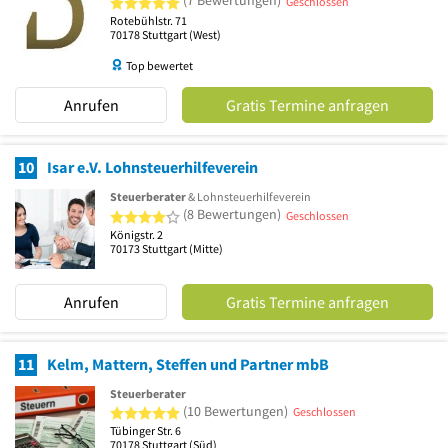
(7 Bewertungen)
Geschlossen
Rotebühlstr. 71
70178
Stuttgart
(West)
Top bewertet
Anrufen
Gratis Termine anfragen
10
Isar e.V. Lohnsteuerhilfeverein
Steuerberater
& Lohnsteuerhilfeverein
4 von 5 Sternen
(8 Bewertungen)
Geschlossen
Königstr. 2
70173
Stuttgart
(Mitte)
Anrufen
Gratis Termine anfragen
11
Kelm, Mattern, Steffen und Partner mbB
Steuerberater
5 von 5 Sternen
(10 Bewertungen)
Geschlossen
Tübinger Str. 6
70178
Stuttgart
(Süd)