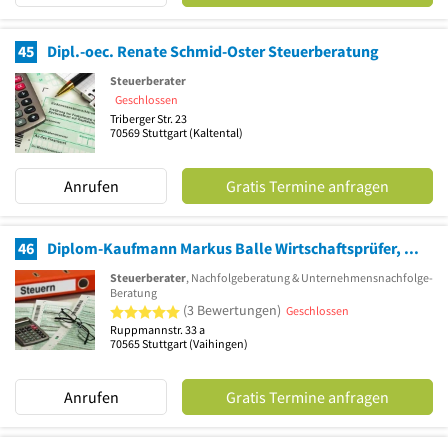
45
Dipl.-oec. Renate Schmid-Oster Steuerberatung
Steuerberater
Geschlossen
Triberger Str. 23
70569
Stuttgart
(Kaltental)
Anrufen
Gratis Termine anfragen
46
Diplom-Kaufmann Markus Balle Wirtschaftsprüfer, Steuerberater
Steuerberater
, Nachfolgeberatung & Unternehmensnachfolge-
Beratung
5 von 5 Sternen
(3 Bewertungen)
Geschlossen
Ruppmannstr. 33 a
70565
Stuttgart
(Vaihingen)
Anrufen
Gratis Termine anfragen