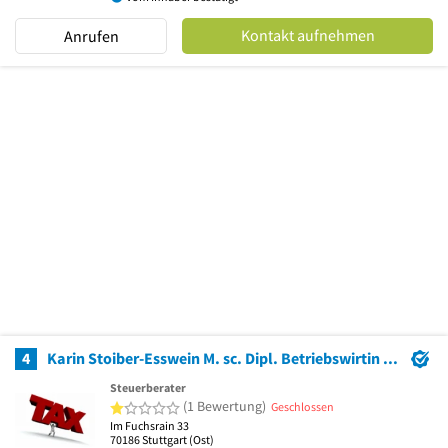
Kontakt aufnehmen
Anrufen
4
Karin Stoiber-Esswein M. sc. Dipl. Betriebswirtin Steuerberaterin
Steuerberater
1 von 5 Sternen
(1 Bewertung)
Geschlossen
Im Fuchsrain 33
70186
Stuttgart
(Ost)