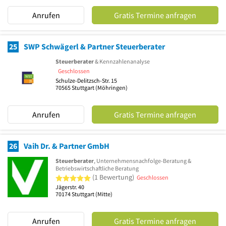
Anrufen
Gratis Termine anfragen
25
SWP Schwägerl & Partner Steuerberater
Steuerberater
& Kennzahlenanalyse
Geschlossen
Schulze-Delitzsch-Str. 15
70565
Stuttgart
(Möhringen)
Anrufen
Gratis Termine anfragen
26
Vaih Dr. & Partner GmbH
Steuerberater
, Unternehmensnachfolge-Beratung &
Betriebswirtschaftliche Beratung
5 von 5 Sternen
(1 Bewertung)
Geschlossen
Jägerstr. 40
70174
Stuttgart
(Mitte)
Anrufen
Gratis Termine anfragen