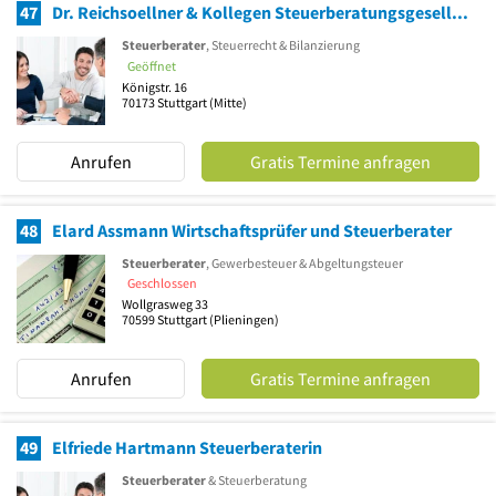
47
Dr. Reichsoellner & Kollegen Steuerberatungsgesellschaft mbH
Steuerberater
, Steuerrecht & Bilanzierung
Geöffnet
Königstr. 16
70173
Stuttgart
(Mitte)
Anrufen
Gratis Termine anfragen
48
Elard Assmann Wirtschaftsprüfer und Steuerberater
Steuerberater
, Gewerbesteuer & Abgeltungsteuer
Geschlossen
Wollgrasweg 33
70599
Stuttgart
(Plieningen)
Anrufen
Gratis Termine anfragen
49
Elfriede Hartmann Steuerberaterin
Steuerberater
& Steuerberatung