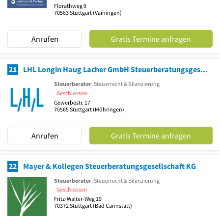
Florathweg 9
70563
Stuttgart
(Vaihingen)
Anrufen
Gratis Termine anfragen
21
LHL Longin Haug Lacher GmbH Steuerberatungsgesellschaft
Steuerberater
, Steuerrecht & Bilanzierung
Geschlossen
Gewerbestr. 17
70565
Stuttgart
(Möhringen)
Anrufen
Gratis Termine anfragen
22
Mayer & Kollegen Steuerberatungsgesellschaft KG
Steuerberater
, Steuerrecht & Bilanzierung
Geschlossen
Fritz-Walter-Weg 19
70372
Stuttgart
(Bad Cannstatt)