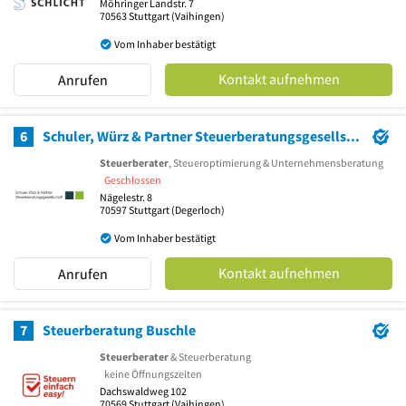
Möhringer Landstr. 7
70563
Stuttgart
(Vaihingen)
Vom Inhaber bestätigt
Kontakt aufnehmen
Anrufen
6
Schuler, Würz & Partner Steuerberatungsgesellschaft
Steuerberater
, Steueroptimierung & Unternehmensberatung
Geschlossen
Nägelestr. 8
70597
Stuttgart
(Degerloch)
Vom Inhaber bestätigt
Kontakt aufnehmen
Anrufen
7
Steuerberatung Buschle
Steuerberater
& Steuerberatung
keine Öffnungszeiten
Dachswaldweg 102
70569
Stuttgart
(Vaihingen)