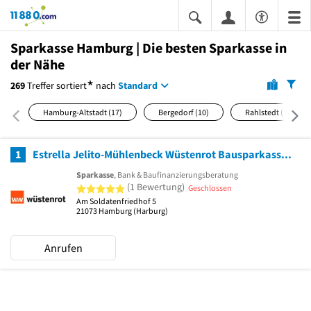
11880.com
Sparkasse Hamburg | Die besten Sparkasse in
der Nähe
*
269
Treffer
sortiert
nach
Standard
Hamburg-Altstadt
(17)
Bergedorf
(10)
Rahlstedt
(10)
1
Estrella Jelito-Mühlenbeck Wüstenrot Bausparkasse AG
Sparkasse
, Bank & Baufinanzierungsberatung
5 von 5 Sternen
(1 Bewertung)
Geschlossen
Am Soldatenfriedhof 5
21073
Hamburg
(Harburg)
Anrufen