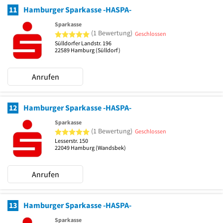
11
Hamburger Sparkasse -HASPA-
Sparkasse
5 von 5 Sternen
(1 Bewertung)
Geschlossen
Sülldorfer Landstr. 196
22589
Hamburg
(Sülldorf)
Anrufen
12
Hamburger Sparkasse -HASPA-
Sparkasse
5 von 5 Sternen
(1 Bewertung)
Geschlossen
Lesserstr. 150
22049
Hamburg
(Wandsbek)
Anrufen
13
Hamburger Sparkasse -HASPA-
Sparkasse