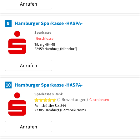
Anrufen
9
Hamburger Sparkasse -HASPA-
Sparkasse
Geschlossen
Tibarg 46 - 48
22459
Hamburg
(Niendorf)
Anrufen
10
Hamburger Sparkasse -HASPA-
Sparkasse
& Bank
5 von 5 Sternen
(2 Bewertungen)
Geschlossen
Fuhlsbüttler Str. 344
22305
Hamburg
(Barmbek-Nord)
Anrufen