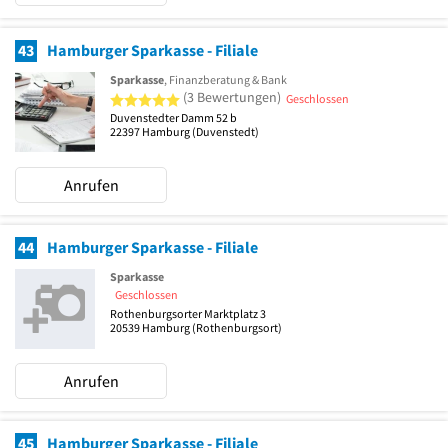
43
Hamburger Sparkasse - Filiale
Sparkasse
, Finanzberatung & Bank
5 von 5 Sternen
(3 Bewertungen)
Geschlossen
Duvenstedter Damm 52 b
22397
Hamburg
(Duvenstedt)
Anrufen
44
Hamburger Sparkasse - Filiale
Sparkasse
Geschlossen
Rothenburgsorter Marktplatz 3
20539
Hamburg
(Rothenburgsort)
Anrufen
45
Hamburger Sparkasse - Filiale