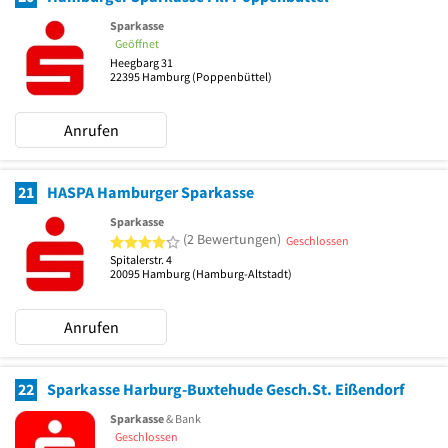
Sparkasse
Geöffnet
Heegbarg 31
22395
Hamburg
(Poppenbüttel)
Anrufen
21
HASPA Hamburger Sparkasse
Sparkasse
4 von 5 Sternen
(2 Bewertungen)
Geschlossen
Spitalerstr. 4
20095
Hamburg
(Hamburg-Altstadt)
Anrufen
22
Sparkasse Harburg-Buxtehude Gesch.St. Eißendorf
Sparkasse
& Bank
Geschlossen