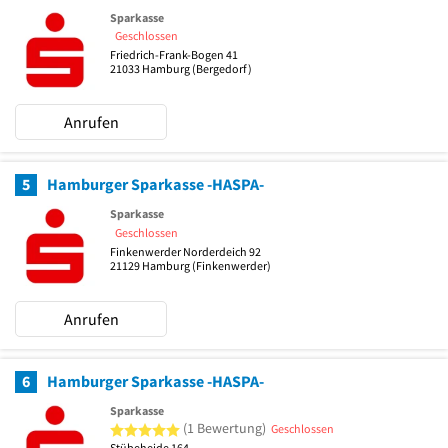
Sparkasse
Geschlossen
Friedrich-Frank-Bogen 41
21033
Hamburg
(Bergedorf)
Anrufen
5
Hamburger Sparkasse -HASPA-
Sparkasse
Geschlossen
Finkenwerder Norderdeich 92
21129
Hamburg
(Finkenwerder)
Anrufen
6
Hamburger Sparkasse -HASPA-
Sparkasse
5 von 5 Sternen
(1 Bewertung)
Geschlossen
Stübeheide 164