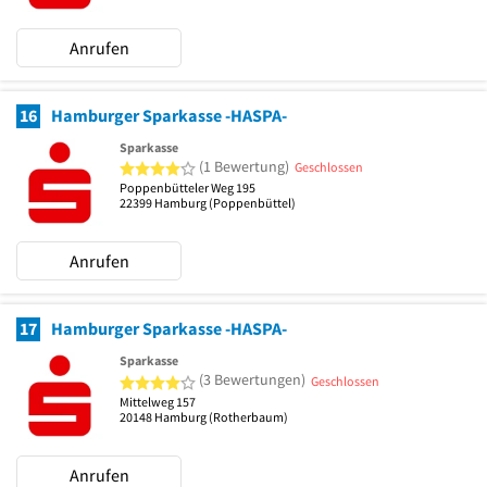
Anrufen
16
Hamburger Sparkasse -HASPA-
Sparkasse
4 von 5 Sternen
(1 Bewertung)
Geschlossen
Poppenbütteler Weg 195
22399
Hamburg
(Poppenbüttel)
Anrufen
17
Hamburger Sparkasse -HASPA-
Sparkasse
4 von 5 Sternen
(3 Bewertungen)
Geschlossen
Mittelweg 157
20148
Hamburg
(Rotherbaum)
Anrufen