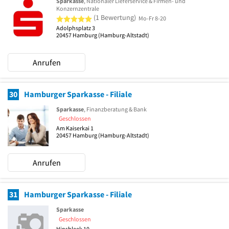
Sparkasse
, Nationaler Lieferservice & Firmen- und
Konzernzentrale
5 von 5 Sternen
(1 Bewertung)
Mo-Fr 8-20
Adolphsplatz 3
20457
Hamburg
(Hamburg-Altstadt)
Anrufen
30
Hamburger Sparkasse - Filiale
Sparkasse
, Finanzberatung & Bank
Geschlossen
Am Kaiserkai 1
20457
Hamburg
(Hamburg-Altstadt)
Anrufen
31
Hamburger Sparkasse - Filiale
Sparkasse
Geschlossen
Hinsbleek 10