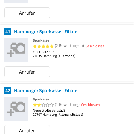
Anrufen
41
Hamburger Sparkasse - Filiale
Sparkasse
5 von 5 Sternen
(2 Bewertungen)
Geschlossen
Fleetplatz 2 - 4
21035
Hamburg
(Allermöhe)
Anrufen
42
Hamburger Sparkasse - Filiale
Sparkasse
2 von 5 Sternen
(1 Bewertung)
Geschlossen
Neue Große Bergstr. 9
22767
Hamburg
(Altona-Altstadt)
Anrufen