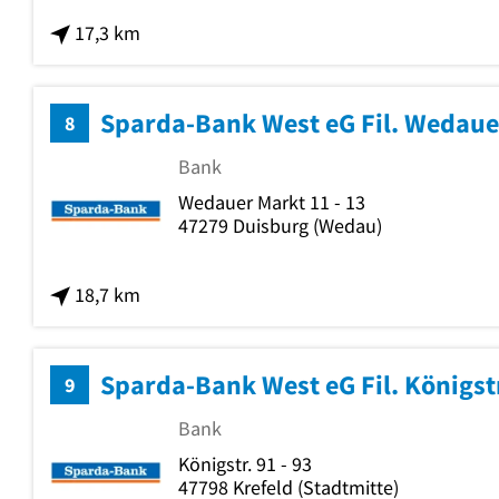
17,3 km
Sparda-Bank West eG Fil. Wedaue
8
Bank
Wedauer Markt 11 - 13
47279
Duisburg
(Wedau)
18,7 km
Sparda-Bank West eG Fil. Königst
9
Bank
Königstr. 91 - 93
47798
Krefeld
(Stadtmitte)