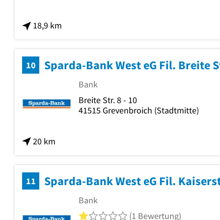
18,9 km
Sparda-Bank West eG Fil. Breite S
10
Bank
Breite Str. 8 - 10
41515
Grevenbroich
(Stadtmitte)
20 km
Sparda-Bank West eG Fil. Kaiserst
11
Bank
1 von 5 Sternen
(1 Bewertung)