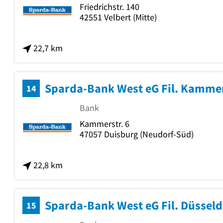
Friedrichstr. 140
42551
Velbert
(Mitte)
22,7 km
Sparda-Bank West eG Fil. Kammer
14
Bank
Kammerstr. 6
47057
Duisburg
(Neudorf-Süd)
22,8 km
Sparda-Bank West eG Fil. Düsseldo
15