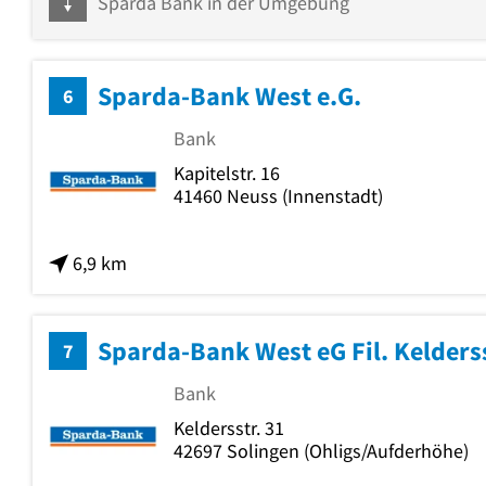
Sparda Bank in der Umgebung
Sparda-Bank West e.G.
6
Bank
Kapitelstr. 16
41460
Neuss
(Innenstadt)
6,9 km
Sparda-Bank West eG Fil. Kelderss
7
Bank
Keldersstr. 31
42697
Solingen
(Ohligs/Aufderhöhe)