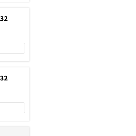
732
732