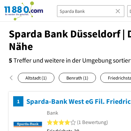
11880.com
Sparda Bank Düsseldorf | 
Nähe
5
Treffer und weitere in der Umgebung
sortier
Altstadt
(1)
Benrath
(1)
Friedrichst
Sparda-Bank West eG Fil. Friedric
1
Bank
4 von 5 Sternen
(1 Bewertung)