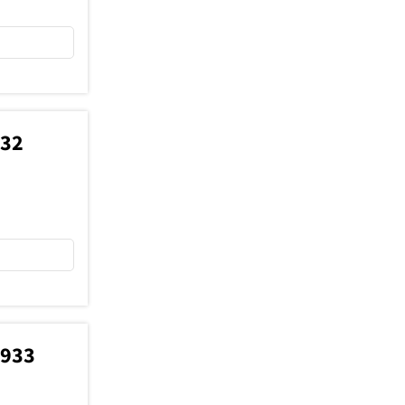
732
9933