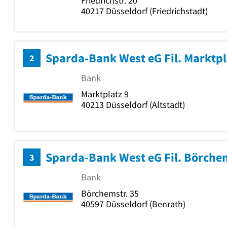
Friedrichstr. 20
40217
Düsseldorf
(Friedrichstadt)
Sparda-Bank West eG Fil. Marktpl
2
Bank
Marktplatz 9
40213
Düsseldorf
(Altstadt)
Sparda-Bank West eG Fil. Börche
3
Bank
Börchemstr. 35
40597
Düsseldorf
(Benrath)