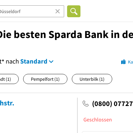
Die besten Sparda Bank in d
t
nach
Standard
*
Ka
adt
(1)
Pempelfort
(1)
Unterbilk
(1)
hstr.
(0800) 0772
Geschlossen