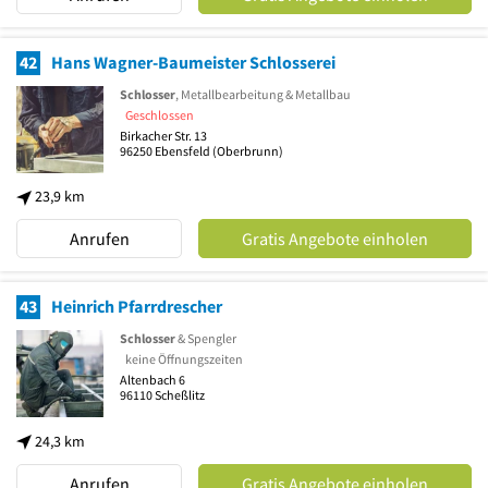
42
Hans Wagner-Baumeister Schlosserei
Schlosser
, Metallbearbeitung & Metallbau
Geschlossen
Birkacher Str. 13
96250
Ebensfeld
(Oberbrunn)
23,9 km
Anrufen
Gratis Angebote einholen
43
Heinrich Pfarrdrescher
Schlosser
& Spengler
keine Öffnungszeiten
Altenbach 6
96110
Scheßlitz
24,3 km
Anrufen
Gratis Angebote einholen