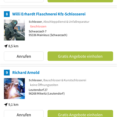
8
Willi Erhardt Flaschnerei Kfz-Schlosserei
Schlosser
, Abschleppdienst & Unfallreparatur
Geschlossen
Schwarzach 7
95336
Mainleus
(Schwarzach)
8,5 km
Anrufen
Gratis Angebote einholen
9
Richard Arnold
Schlosser
, Bauschlosser & Kunstschlosserei
keine Öffnungszeiten
Leutendorf 27
96268
Mitwitz
(Leutendorf)
9,1 km
Anrufen
Gratis Angebote einholen