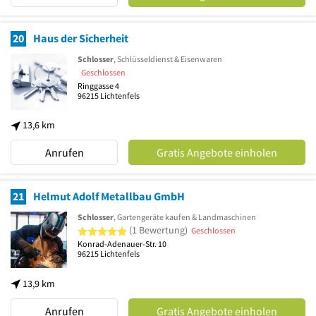
20
Haus der Sicherheit
Schlosser
, Schlüsseldienst & Eisenwaren
Geschlossen
Ringgasse 4
96215
Lichtenfels
13,6 km
Anrufen
Gratis Angebote einholen
21
Helmut Adolf Metallbau GmbH
Schlosser
, Gartengeräte kaufen & Landmaschinen
5 von 5 Sternen
(1 Bewertung)
Geschlossen
Konrad-Adenauer-Str. 10
96215
Lichtenfels
13,9 km
Anrufen
Gratis Angebote einholen