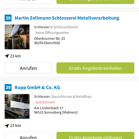
38
Martin Zellmann Schlosserei Metallverarbeitung
Schlosser
& Schlüsseldienst
keine Öffnungszeiten
Oberbrunner Str. 33
96250
Ebensfeld
23 km
Anrufen
Gratis Angebote einholen
39
Rupp GmbH & Co. KG
Schlosser
, Bauschlosser & Metallbau
Geschlossen
Am Lindenbach 17
96515
Sonneberg
(Malmerz)
23 km
Anrufen
Gratis Angebote einholen