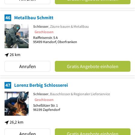
46
Metallbau Schmitt
Schlosser
, Zäune bauen & Metallbau
Geschlossen
Raiffeisenstr. 5 A
95499
Harsdorf, Oberfranken
26 km
Anrufen
Gratis Angebote einholen
47
Lorenz Berbig Schlosserei
Schlosser
, Bauschlosser & Regionaler Lieferservice
Geschlossen
Scheßlitzer Str. 1
96199
Zapfendorf
26,2 km
Anrufen
Gratis Angebote einholen