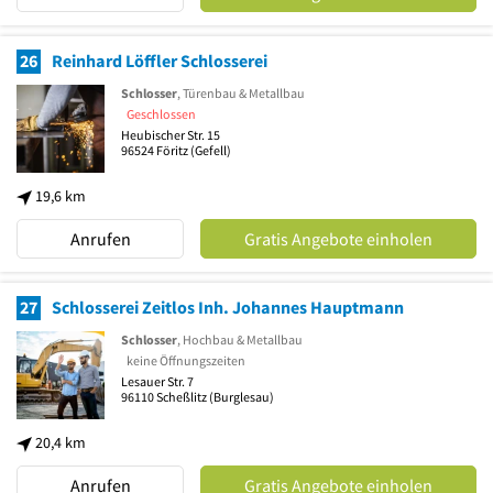
26
Reinhard Löffler Schlosserei
Schlosser
, Türenbau & Metallbau
Geschlossen
Heubischer Str. 15
96524
Föritz
(Gefell)
19,6 km
Anrufen
Gratis Angebote einholen
27
Schlosserei Zeitlos Inh. Johannes Hauptmann
Schlosser
, Hochbau & Metallbau
keine Öffnungszeiten
Lesauer Str. 7
96110
Scheßlitz
(Burglesau)
20,4 km
Anrufen
Gratis Angebote einholen