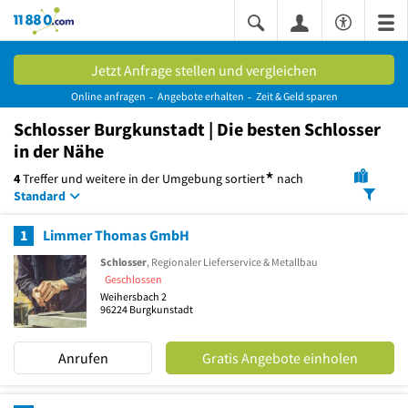
11880.com
Jetzt Anfrage stellen und vergleichen
Online anfragen
Angebote erhalten
Zeit & Geld sparen
Schlosser Burgkunstadt | Die besten Schlosser
in der Nähe
*
4
Treffer und weitere in der Umgebung
sortiert
nach
Standard
1
Limmer Thomas GmbH
Schlosser
, Regionaler Lieferservice & Metallbau
Geschlossen
Weihersbach 2
96224
Burgkunstadt
Anrufen
Gratis Angebote einholen