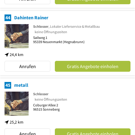
44
Dahinten Rainer
Schlosser
, Lokaler Lieferservice & Metallbau
keine Öffnungszeiten
Sailweg 1
95339
Neuenmarkt
(Hegnabrunn)
24,4 km
Anrufen
Gratis Angebote einholen
45
metall
Schlosser
keine Öffnungszeiten
Coburger Allee 2
96515
Sonneberg
25,2 km
Anrufen
Gratis Angebote einholen