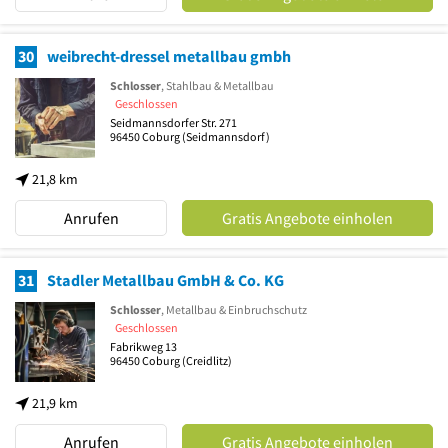
30
weibrecht-dressel metallbau gmbh
Schlosser
, Stahlbau & Metallbau
Geschlossen
Seidmannsdorfer Str. 271
96450
Coburg
(Seidmannsdorf)
21,8 km
Anrufen
Gratis Angebote einholen
31
Stadler Metallbau GmbH & Co. KG
Schlosser
, Metallbau & Einbruchschutz
Geschlossen
Fabrikweg 13
96450
Coburg
(Creidlitz)
21,9 km
Anrufen
Gratis Angebote einholen