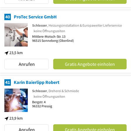
40
ProTec Service GmbH
Schlosser
, Heizungsinstallation & Europaweiter Lieferservice
keine Öffnungszeiten
Mittlere-Motsch-Str. 13
96515
Sonneberg
(Oberlind)
23,5 km
Anrufen
Gratis Angebote einholen
41
Karin Baierlipp Robert
Schlosser
, Dreherei & Schmiede
keine Öffnungszeiten
Bergstr. 4
96332
Pressig
23,9 km
Anrufen
Gratis Angebote einholen