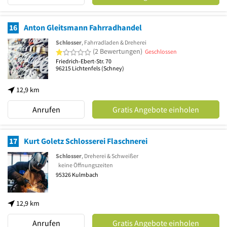
16
Anton Gleitsmann Fahrradhandel
Schlosser
, Fahrradladen & Dreherei
1 von 5 Sternen
(2 Bewertungen)
Geschlossen
Friedrich-Ebert-Str. 70
96215
Lichtenfels
(Schney)
12,9 km
Anrufen
Gratis Angebote einholen
17
Kurt Goletz Schlosserei Flaschnerei
Schlosser
, Dreherei & Schweißer
keine Öffnungszeiten
95326
Kulmbach
12,9 km
Anrufen
Gratis Angebote einholen