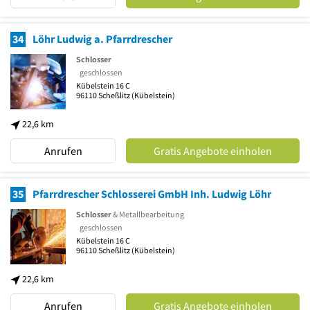
34
Löhr Ludwig a. Pfarrdrescher
Schlosser
geschlossen
Kübelstein 16 C
96110
Scheßlitz
(Kübelstein)
22,6 km
Anrufen
Gratis Angebote einholen
35
Pfarrdrescher Schlosserei GmbH Inh. Ludwig Löhr
Schlosser
& Metallbearbeitung
geschlossen
Kübelstein 16 C
96110
Scheßlitz
(Kübelstein)
22,6 km
Anrufen
Gratis Angebote einholen