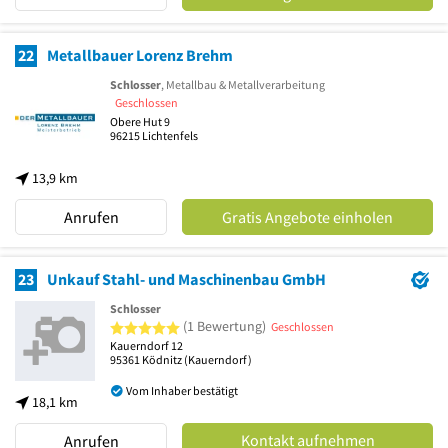
22
Metallbauer Lorenz Brehm
Schlosser
, Metallbau & Metallverarbeitung
Geschlossen
Obere Hut 9
96215
Lichtenfels
13,9 km
Anrufen
Gratis Angebote einholen
23
Unkauf Stahl- und Maschinenbau GmbH
Schlosser
5 von 5 Sternen
(1 Bewertung)
Geschlossen
Kauerndorf 12
95361
Ködnitz
(Kauerndorf)
Vom Inhaber bestätigt
18,1 km
Kontakt aufnehmen
Anrufen