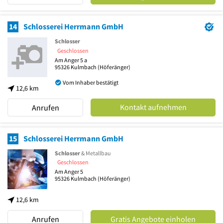
14
Schlosserei Herrmann GmbH
Schlosser
Geschlossen
Am Anger 5 a
95326
Kulmbach
(Höferänger)
Vom Inhaber bestätigt
12,6 km
Kontakt aufnehmen
Anrufen
15
Schlosserei Herrmann GmbH
Schlosser
& Metallbau
Geschlossen
Am Anger 5
95326
Kulmbach
(Höferänger)
12,6 km
Anrufen
Gratis Angebote einholen