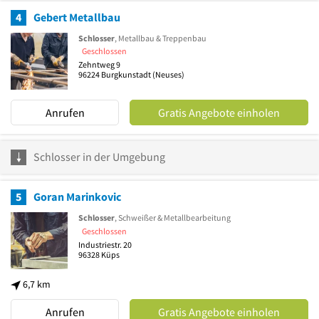
4
Gebert Metallbau
Schlosser
, Metallbau & Treppenbau
Geschlossen
Zehntweg 9
96224
Burgkunstadt
(Neuses)
Anrufen
Gratis Angebote einholen
Schlosser in der Umgebung
5
Goran Marinkovic
Schlosser
, Schweißer & Metallbearbeitung
Geschlossen
Industriestr. 20
96328
Küps
6,7 km
Anrufen
Gratis Angebote einholen