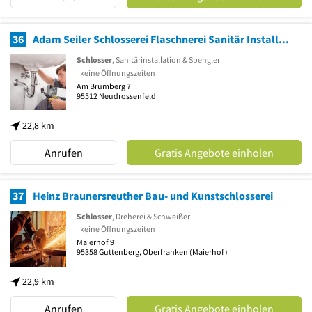
36
Adam Seiler Schlosserei Flaschnerei Sanitär Installationen
Schlosser
, Sanitärinstallation & Spengler
keine Öffnungszeiten
Am Brumberg 7
95512
Neudrossenfeld
22,8 km
Anrufen
Gratis Angebote einholen
37
Heinz Braunersreuther Bau- und Kunstschlosserei
Schlosser
, Dreherei & Schweißer
keine Öffnungszeiten
Maierhof 9
95358
Guttenberg, Oberfranken
(Maierhof)
22,9 km
Anrufen
Gratis Angebote einholen