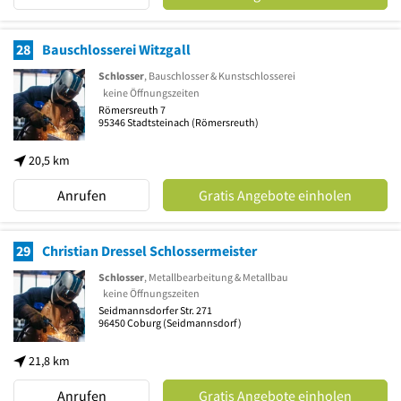
28
Bauschlosserei Witzgall
Schlosser
, Bauschlosser & Kunstschlosserei
keine Öffnungszeiten
Römersreuth 7
95346
Stadtsteinach
(Römersreuth)
20,5 km
Anrufen
Gratis Angebote einholen
29
Christian Dressel Schlossermeister
Schlosser
, Metallbearbeitung & Metallbau
keine Öffnungszeiten
Seidmannsdorfer Str. 271
96450
Coburg
(Seidmannsdorf)
21,8 km
Anrufen
Gratis Angebote einholen