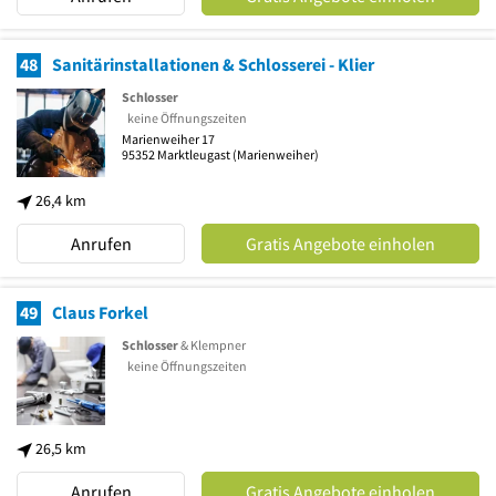
48
Sanitärinstallationen & Schlosserei - Klier
Schlosser
keine Öffnungszeiten
Marienweiher 17
95352
Marktleugast
(Marienweiher)
26,4 km
Anrufen
Gratis Angebote einholen
49
Claus Forkel
Schlosser
& Klempner
keine Öffnungszeiten
26,5 km
Anrufen
Gratis Angebote einholen