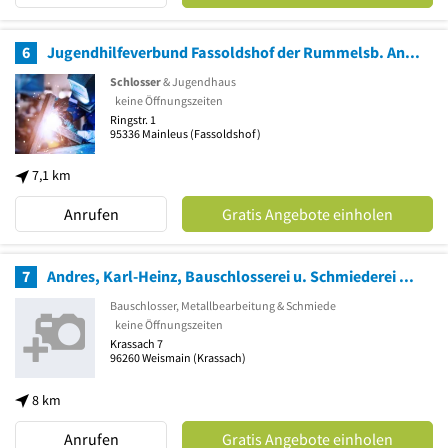
6
Jugendhilfeverbund Fassoldshof der Rummelsb. Anstal. e.V., Werkstätten Schlosserei
Schlosser
& Jugendhaus
keine Öffnungszeiten
Ringstr. 1
95336
Mainleus
(Fassoldshof)
7,1 km
Anrufen
Gratis Angebote einholen
7
Andres, Karl-Heinz, Bauschlosserei u. Schmiederei Bauschlosserei
Bauschlosser, Metallbearbeitung & Schmiede
keine Öffnungszeiten
Krassach 7
96260
Weismain
(Krassach)
8 km
Anrufen
Gratis Angebote einholen