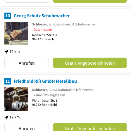
10
Georg Schütz Schuhmacher
Schlosser
, Schlüsseldienst & Schuhmacher
Geschlossen
Rodacher Str. 2 B
96317
Kronach
12 km
Anrufen
Gratis Angebote einholen
11
Friedhold Riß GmbH Metallbau
Schlosser
, Glas & Nationaler Lieferservice
keine Öffnungszeiten
Weidhäuser Str. 1
96242
Sonnefeld
12 km
Anrufen
Gratis Angebote einholen