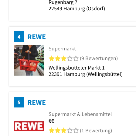
Rugenbarg 7
22549
Hamburg
(Osdorf)
REWE
4
Supermarkt
3 von 5 Sternen
(9 Bewertungen)
Wellingsbütteler Markt 1
22391
Hamburg
(Wellingsbüttel)
REWE
5
Supermarkt & Lebensmittel
€€
3 von 5 Sternen
(1 Bewertung)