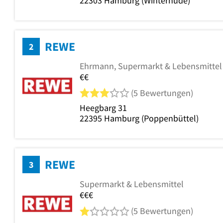
22303
Hamburg
(Winterhude)
REWE
2
Ehrmann, Supermarkt & Lebensmittel
€€
3 von 5 Sternen
(5 Bewertungen)
Heegbarg 31
22395
Hamburg
(Poppenbüttel)
REWE
3
Supermarkt & Lebensmittel
€€€
1 von 5 Sternen
(5 Bewertungen)