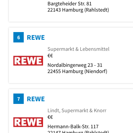
Bargteheider Str. 81
22143
Hamburg
(Rahlstedt)
REWE
6
Supermarkt & Lebensmittel
€€
Nordalbingerweg 23 - 31
22455
Hamburg
(Niendorf)
REWE
7
Lindt, Supermarkt & Knorr
€€
Hermann-Balk-Str. 117
22147
Hamburg
(Rahlstedt)