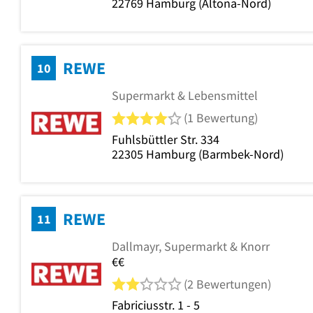
22769
Hamburg
(Altona-Nord)
REWE
10
Supermarkt & Lebensmittel
4 von 5 Sternen
(1 Bewertung)
Fuhlsbüttler Str. 334
22305
Hamburg
(Barmbek-Nord)
REWE
11
Dallmayr, Supermarkt & Knorr
€€
2 von 5 Sternen
(2 Bewertungen)
Fabriciusstr. 1 - 5