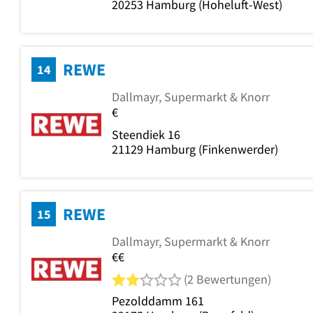
20253
Hamburg
(Hoheluft-West)
REWE
14
Dallmayr, Supermarkt & Knorr
€
Steendiek 16
21129
Hamburg
(Finkenwerder)
REWE
15
Dallmayr, Supermarkt & Knorr
€€
2 von 5 Sternen
(2 Bewertungen)
Pezolddamm 161