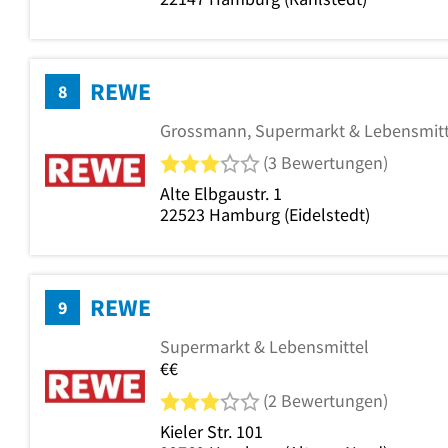
REWE
8
Grossmann, Supermarkt & Lebensmitt
3 von 5 Sternen
(3 Bewertungen)
Alte Elbgaustr. 1
22523
Hamburg
(Eidelstedt)
REWE
9
Supermarkt & Lebensmittel
€€
3 von 5 Sternen
(2 Bewertungen)
Kieler Str. 101