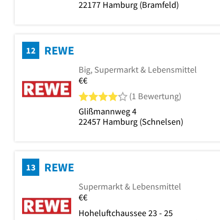
22177
Hamburg
(Bramfeld)
REWE
12
Big, Supermarkt & Lebensmittel
€€
4 von 5 Sternen
(1 Bewertung)
Glißmannweg 4
22457
Hamburg
(Schnelsen)
REWE
13
Supermarkt & Lebensmittel
€€
Hoheluftchaussee 23 - 25