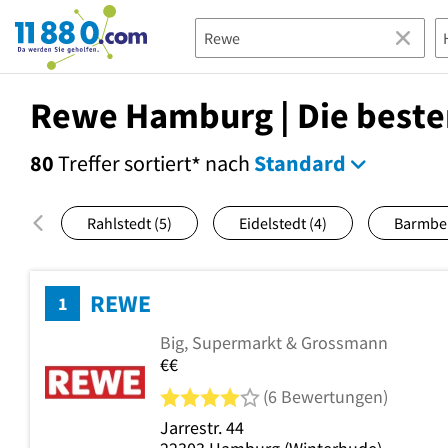
11880.com
Rewe Hamburg | Die beste
80
Treffer
sortiert
nach
Standard
*
Rahlstedt
(5)
Eidelstedt
(4)
Barmbe
REWE
1
Big, Supermarkt & Grossmann
€€
4 von 5 Sternen
(6 Bewertungen)
Jarrestr. 44