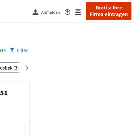
Gratis: Ihre
Anmelden
Firma eintragen
rte
Filter
dsbek
(3)
Winterhude
(3)
Altona-Nord
(2)
951