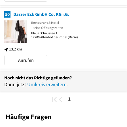
50
Darzer Eck GmbH Co. KG i.G.
Restaurant
& Hotel
keine Öffnungszeiten
Plauer Chaussee 1
17209
Altenhof bei Röbel
(Darze)
13,2 km
Anrufen
Noch nicht das Richtige gefunden?
Dann jetzt
Umkreis erweitern
.
1
Häufige Fragen