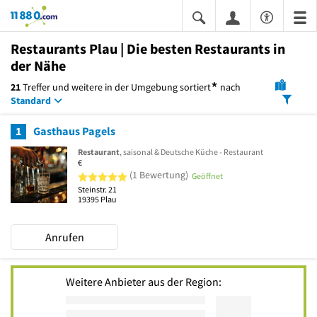
11880.com
Restaurants Plau | Die besten Restaurants in
der Nähe
*
21
Treffer und weitere in der Umgebung
sortiert
nach
Standard
1
Gasthaus Pagels
Restaurant
, saisonal & Deutsche Küche - Restaurant
€
5 von 5 Sternen
(1 Bewertung)
Geöffnet
Steinstr. 21
19395
Plau
Anrufen
Weitere Anbieter aus der Region: