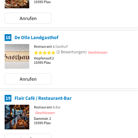
19395
Plau
Anrufen
18
De Olle Landgasthof
Restaurant
& Gasthof
5 von 5 Sternen
(2 Bewertungen)
Geschlossen
Hopfensoll 2
19395
Plau
Anrufen
19
Flair Café / Restaurant-Bar
Restaurant
& Bar
Geschlossen
Dammstr. 2
19395
Plau