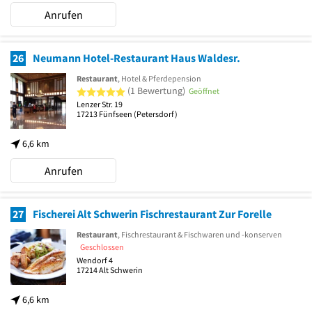
Anrufen
26
Neumann Hotel-Restaurant Haus Waldesr.
Restaurant
, Hotel & Pferdepension
5 von 5 Sternen
(1 Bewertung)
Geöffnet
Lenzer Str. 19
17213
Fünfseen
(Petersdorf)
6,6 km
Anrufen
27
Fischerei Alt Schwerin Fischrestaurant Zur Forelle
Restaurant
, Fischrestaurant & Fischwaren und -konserven
Geschlossen
Wendorf 4
17214
Alt Schwerin
6,6 km