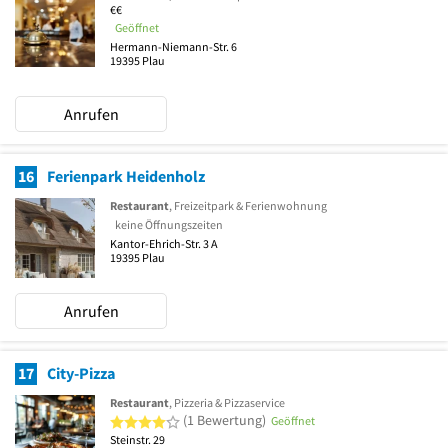
€€
Geöffnet
Hermann-Niemann-Str. 6
19395
Plau
Anrufen
16
Ferienpark Heidenholz
Restaurant
, Freizeitpark & Ferienwohnung
keine Öffnungszeiten
Kantor-Ehrich-Str. 3 A
19395
Plau
Anrufen
17
City-Pizza
Restaurant
, Pizzeria & Pizzaservice
4 von 5 Sternen
(1 Bewertung)
Geöffnet
Steinstr. 29