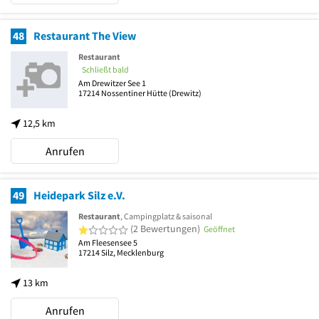
48
Restaurant The View
Restaurant
Schließt bald
Am Drewitzer See 1
17214
Nossentiner Hütte
(Drewitz)
12,5 km
Anrufen
49
Heidepark Silz e.V.
Restaurant
, Campingplatz & saisonal
1 von 5 Sternen
(2 Bewertungen)
Geöffnet
Am Fleesensee 5
17214
Silz, Mecklenburg
13 km
Anrufen