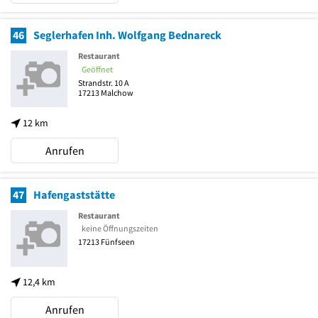
46
Seglerhafen Inh. Wolfgang Bednareck
Restaurant
Geöffnet
Strandstr. 10 A
17213
Malchow
12 km
Anrufen
47
Hafengaststätte
Restaurant
keine Öffnungszeiten
17213
Fünfseen
12,4 km
Anrufen