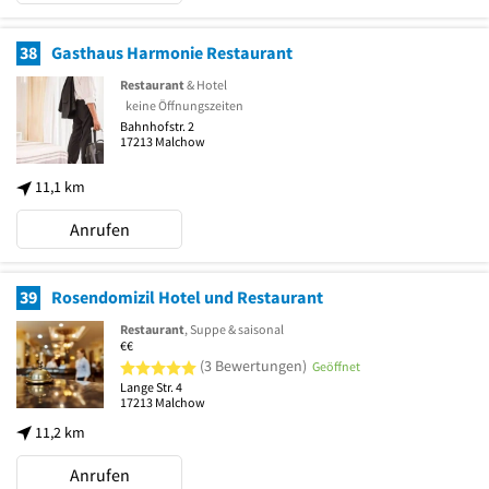
38
Gasthaus Harmonie Restaurant
Restaurant
& Hotel
keine Öffnungszeiten
Bahnhofstr. 2
17213
Malchow
11,1 km
Anrufen
39
Rosendomizil Hotel und Restaurant
Restaurant
, Suppe & saisonal
€€
5 von 5 Sternen
(3 Bewertungen)
Geöffnet
Lange Str. 4
17213
Malchow
11,2 km
Anrufen