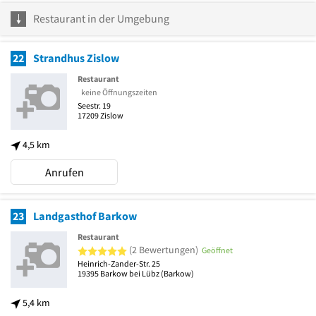
Restaurant in der Umgebung
22
Strandhus Zislow
Restaurant
keine Öffnungszeiten
Seestr. 19
17209
Zislow
4,5 km
Anrufen
23
Landgasthof Barkow
Restaurant
5 von 5 Sternen
(2 Bewertungen)
Geöffnet
Heinrich-Zander-Str. 25
19395
Barkow bei Lübz
(Barkow)
5,4 km