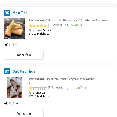
36
Man Thi
Restaurant
, Chinesisches Restaurant & Asiatisches Restaurant
5 von 5 Sternen
(1 Bewertung)
Geöffnet
Güstrower Str. 25
17213
Malchow
11 km
Anrufen
37
Dat Fischhus
Restaurant
, Fischrestaurant & Vegetarische Küche
€€
1 von 5 Sternen
(3 Bewertungen)
Geöffnet
Kirchenstr. 2
17213
Malchow
11,1 km
Anrufen