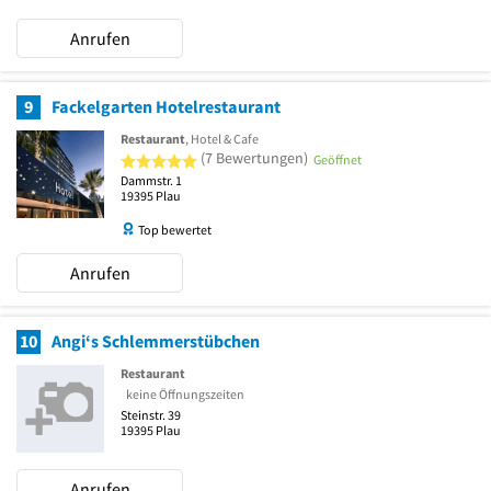
Anrufen
9
Fackelgarten Hotelrestaurant
Restaurant
, Hotel & Cafe
5 von 5 Sternen
(7 Bewertungen)
Geöffnet
Dammstr. 1
19395
Plau
Top bewertet
Anrufen
10
Angi‘s Schlemmerstübchen
Restaurant
keine Öffnungszeiten
Steinstr. 39
19395
Plau
Anrufen