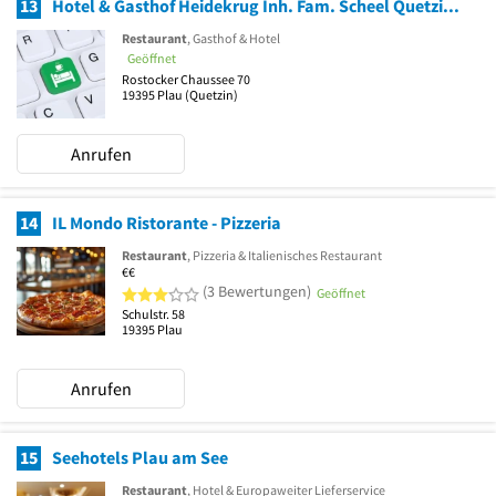
13
Hotel & Gasthof Heidekrug Inh. Fam. Scheel Quetzin Gasthof
Restaurant
, Gasthof & Hotel
Geöffnet
Rostocker Chaussee 70
19395
Plau
(Quetzin)
Anrufen
14
IL Mondo Ristorante - Pizzeria
Restaurant
, Pizzeria & Italienisches Restaurant
€€
3 von 5 Sternen
(3 Bewertungen)
Geöffnet
Schulstr. 58
19395
Plau
Anrufen
15
Seehotels Plau am See
Restaurant
, Hotel & Europaweiter Lieferservice