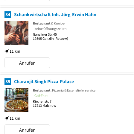
34
Schankwirtschaft Inh. Jörg-Erwin Hahn
Restaurant
& Kneipe
keine Öffnungszeiten
Ganzliner Str. 45
19395
Ganzlin
(Retzow)
11 km
Anrufen
35
Charanjit Singh Pizza-Palace
Restaurant
, Pizzeria & Essenslieferservice
Geöffnet
Kirchenstr. 7
17213
Malchow
11 km
Anrufen