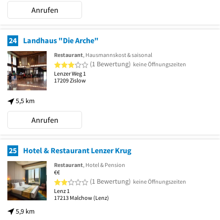
Anrufen
24
Landhaus "Die Arche"
Restaurant
, Hausmannskost & saisonal
3 von 5 Sternen
(1 Bewertung)
keine Öffnungszeiten
Lenzer Weg 1
17209
Zislow
5,5 km
Anrufen
25
Hotel & Restaurant Lenzer Krug
Restaurant
, Hotel & Pension
€€
2 von 5 Sternen
(1 Bewertung)
keine Öffnungszeiten
Lenz 1
17213
Malchow
(Lenz)
5,9 km