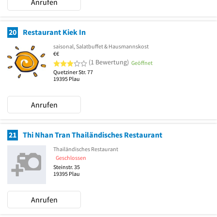
Anrufen
20
Restaurant Kiek In
saisonal, Salatbuffet & Hausmannskost
€€
3 von 5 Sternen
(1 Bewertung)
Geöffnet
Quetziner Str. 77
19395
Plau
Anrufen
21
Thi Nhan Tran Thailändisches Restaurant
Thailändisches Restaurant
Geschlossen
Steinstr. 35
19395
Plau
Anrufen