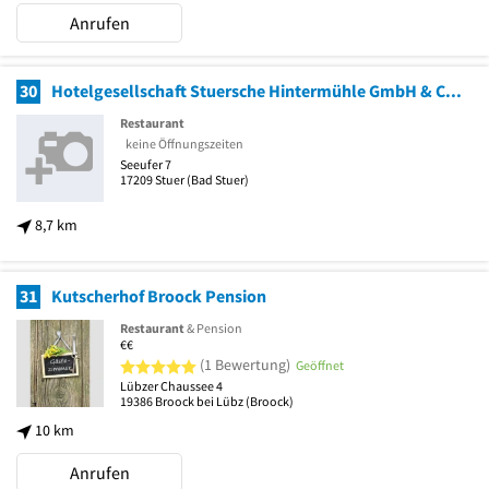
Anrufen
30
Hotelgesellschaft Stuersche Hintermühle GmbH & Co. Kommanditgesellschaft
Restaurant
keine Öffnungszeiten
Seeufer 7
17209
Stuer
(Bad Stuer)
8,7 km
31
Kutscherhof Broock Pension
Restaurant
& Pension
€€
5 von 5 Sternen
(1 Bewertung)
Geöffnet
Lübzer Chaussee 4
19386
Broock bei Lübz
(Broock)
10 km
Anrufen