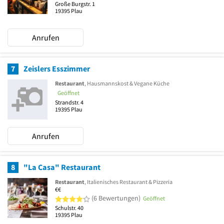
Große Burgstr. 1
19395
Plau
Anrufen
7
Zeislers Esszimmer
Restaurant
, Hausmannskost & Vegane Küche
Geöffnet
Strandstr. 4
19395
Plau
Anrufen
8
"La Casa" Restaurant
Restaurant
, Italienisches Restaurant & Pizzeria
€€
4 von 5 Sternen
(6 Bewertungen)
Geöffnet
Schulstr. 40
19395
Plau