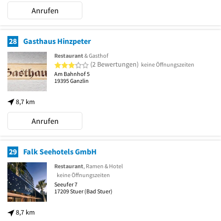
Anrufen
28
Gasthaus Hinzpeter
Restaurant
& Gasthof
3 von 5 Sternen
(2 Bewertungen)
keine Öffnungszeiten
Am Bahnhof 5
19395
Ganzlin
8,7 km
Anrufen
29
Falk Seehotels GmbH
Restaurant
, Ramen & Hotel
keine Öffnungszeiten
Seeufer 7
17209
Stuer
(Bad Stuer)
8,7 km