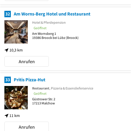
32
Am Worns-Berg Hotel und Restaurant
Hotel & Pferdepension
Geöffnet
Am Wornsberg 1
19386
Broock bei Lübz
(Broock)
10,3 km
Anrufen
33
Pritis Pizza-Hut
Restaurant
, Pizzeria & Essenslieferservice
Geöffnet
Güstrower Str. 2
17213
Malchow
11 km
Anrufen