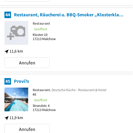
44
Restaurant, Räucherei u. BBQ-Smoker „Klosterklause“ Malchow
Restaurant
Geöffnet
Kloster 10
17213
Malchow
11,6 km
Anrufen
45
Provi?s
Restaurant
, Deutsche Küche - Restaurant & Hotel
€€
Geöffnet
Strandstr. 4
17213
Malchow
11,9 km
Anrufen