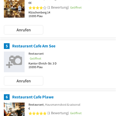
€€
4 von 5 Sternen
(1 Bewertung)
Geöffnet
Klüschenberg 14
19395
Plau
Anrufen
5
Restaurant Cafe Am See
Restaurant
Geöffnet
Kantor-Ehrich-Str. 3 D
19395
Plau
Anrufen
6
Restaurant Cafe Plawe
Restaurant
, Hausmannskost & saisonal
€
5 von 5 Sternen
(1 Bewertung)
Geöffnet