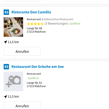
42
Ristorante Don Camillo
Restaurant
& Italienisches Restaurant
5 von 5 Sternen
(3 Bewertungen)
Geöffnet
Lange Str. 68
17213
Malchow
11,5 km
Anrufen
43
Restaurant Der Grieche am See
Restaurant
Geöffnet
Lange Str. 61
17213
Malchow
11,5 km
Anrufen