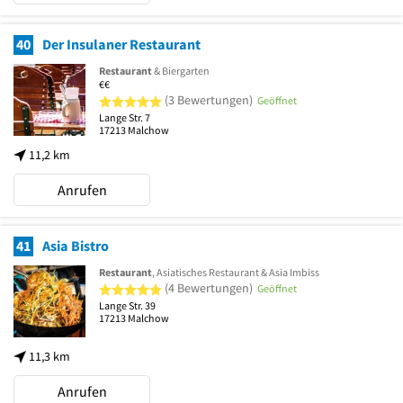
40
Der Insulaner Restaurant
Restaurant
& Biergarten
€€
5 von 5 Sternen
(3 Bewertungen)
Geöffnet
Lange Str. 7
17213
Malchow
11,2 km
Anrufen
41
Asia Bistro
Restaurant
, Asiatisches Restaurant & Asia Imbiss
5 von 5 Sternen
(4 Bewertungen)
Geöffnet
Lange Str. 39
17213
Malchow
11,3 km
Anrufen