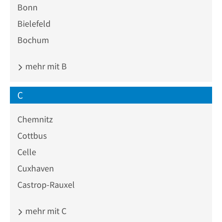
Bild von den einzelnen Praxen zu machen.
Bonn
Fazit
Bielefeld
Physiotherapiepraxen in der Nähe bieten gezielte Behandlung
Bochum
für Ihre körperliche Gesundheit und Mobilität. Suchen Sie die
passende Praxis, um Ihre Beschwerden effektiv behandeln und
mehr mit B
Ihre Lebensqualität verbessern zu lassen.
C
Chemnitz
Cottbus
Celle
Cuxhaven
Castrop-Rauxel
mehr mit C