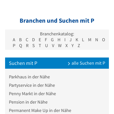
Branchen und Suchen mit P
Branchenkatalog:
A
B
C
D
E
F
G
H
I
J
K
L
M
N
O
P
Q
R
S
T
U
V
W
X
Y
Z
Suchen mit P
alle Suchen mit P
Parkhaus in der Nähe
Partyservice in der Nähe
Penny Markt in der Nähe
Pension in der Nähe
Permanent Make Up in der Nähe