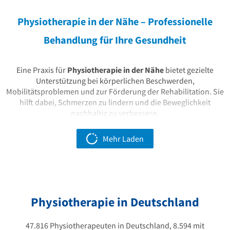
Physiotherapie in der Nähe – Professionelle
Behandlung für Ihre Gesundheit
Eine Praxis für
Physiotherapie in der Nähe
bietet gezielte
Unterstützung bei körperlichen Beschwerden,
Mobilitätsproblemen und zur Förderung der Rehabilitation. Sie
hilft dabei, Schmerzen zu lindern und die Beweglichkeit
nachhaltig zu verbessern.
Was bietet Physiotherapie?
Mehr Laden
In der Physiotherapie stehen verschiedene
Behandlungsmethoden zur Verfügung, die je nach
Beschwerden individuell abgestimmt werden. Neben
Bewegungstherapie und manueller Therapie gehören auch
Anwendungen wie Elektrotherapie, Wärme- und Kältetherapie
Physiotherapie in Deutschland
sowie Massagen zum Angebot. Physiotherapeuten arbeiten eng
mit Patienten zusammen, um deren Bewegungsapparat zu
stärken und Schmerzen zu reduzieren. Viele Praxen bieten auch
47.816 Physiotherapeuten in Deutschland, 8.594 mit