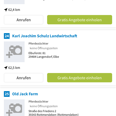
62,4 km
Anrufen
Gratis Angebote einholen
24
Karl Joachim Schulz Landwirtschaft
Pferdezüchter
keine Öffnungszeiten
Elbuferstr. 81
29484
Langendorf, Elbe
62,5 km
Anrufen
Gratis Angebote einholen
25
Old Jack Farm
Pferdezüchter
keine Öffnungszeiten
Straße des Friedens 2
39343
Rottmersleben
(Rottmersleben)