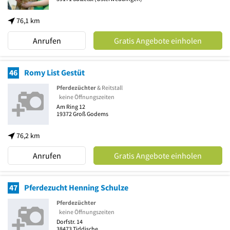
76,1 km
Anrufen
Gratis Angebote einholen
46
Romy List Gestüt
Pferdezüchter
& Reitstall
keine Öffnungszeiten
Am Ring 12
19372
Groß Godems
76,2 km
Anrufen
Gratis Angebote einholen
47
Pferdezucht Henning Schulze
Pferdezüchter
keine Öffnungszeiten
Dorfstr. 14
38473
Tiddische