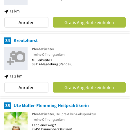
71 km
Anrufen
Gratis Angebote einholen
34
Kreutzhorst
Pferdezüchter
keine Öffnungszeiten
Müllerbreite 7
39114
Magdeburg
(Randau)
71,2 km
Anrufen
Gratis Angebote einholen
35
Ute Müller-Flemming Heilpraktikerin
Pferdezüchter
, Heilpraktiker & Akupunktur
keine Öffnungszeiten
Lebbiener Weg 2
29451
Dannenberg
(Prisser)