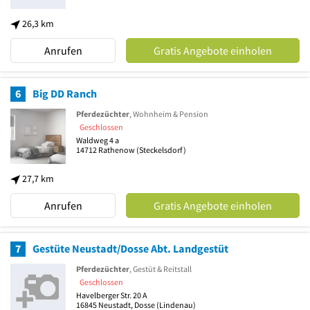
26,3 km
Anrufen
Gratis Angebote einholen
6
Big DD Ranch
Pferdezüchter
, Wohnheim & Pension
Geschlossen
Waldweg 4 a
14712
Rathenow
(Steckelsdorf)
27,7 km
Anrufen
Gratis Angebote einholen
7
Gestüte Neustadt/Dosse Abt. Landgestüt
Pferdezüchter
, Gestüt & Reitstall
Geschlossen
Havelberger Str. 20 A
16845
Neustadt, Dosse
(Lindenau)