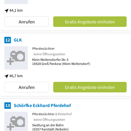
44,1 km
Anrufen
Gratis Angebote einholen
12
GLK
Pferdezüchter
keine Öffnungszeiten
Klein Woltersdorfer Str. 5
16928
Groß Pankow
(Klein Woltersdorf)
46,7 km
Anrufen
Gratis Angebote einholen
13
Schörfke Eckhard Pferdehof
Pferdezüchter
& Reiterhof
keine Öffnungszeiten
Siedlung an der Bahn
19357
Karstädt
(Nebelin)