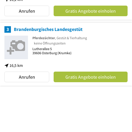
Anrufen
Gratis Angebote einholen
3
Brandenburgisches Landesgestüt
Pferdezüchter
, Gestüt & Tierhaltung
keine Öffnungszeiten
Lutherallee 5
39606
Osterburg
(Krumke)
16,5 km
Anrufen
Gratis Angebote einholen