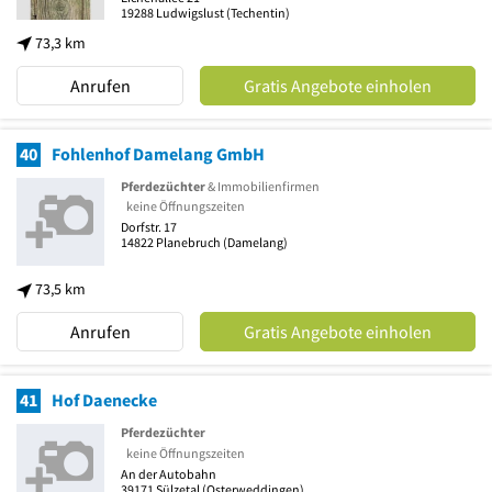
19288
Ludwigslust
(Techentin)
73,3 km
Anrufen
Gratis Angebote einholen
40
Fohlenhof Damelang GmbH
Pferdezüchter
& Immobilienfirmen
keine Öffnungszeiten
Dorfstr. 17
14822
Planebruch
(Damelang)
73,5 km
Anrufen
Gratis Angebote einholen
41
Hof Daenecke
Pferdezüchter
keine Öffnungszeiten
An der Autobahn
39171
Sülzetal
(Osterweddingen)