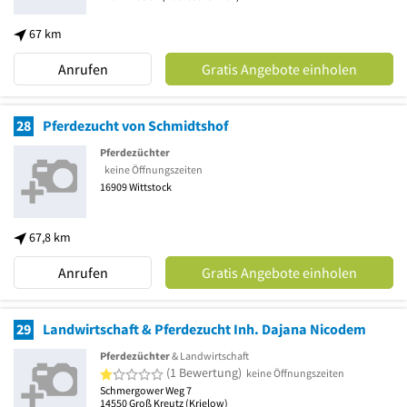
67 km
Anrufen
Gratis Angebote einholen
28
Pferdezucht von Schmidtshof
Pferdezüchter
keine Öffnungszeiten
16909
Wittstock
67,8 km
Anrufen
Gratis Angebote einholen
29
Landwirtschaft & Pferdezucht Inh. Dajana Nicodem
Pferdezüchter
& Landwirtschaft
1 von 5 Sternen
(1 Bewertung)
keine Öffnungszeiten
Schmergower Weg 7
14550
Groß Kreutz
(Krielow)