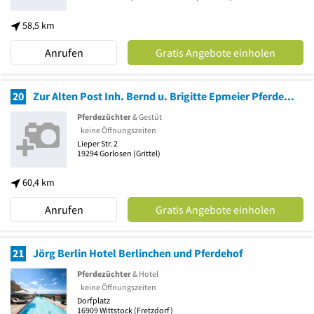
58,5 km
Anrufen
Gratis Angebote einholen
20
Zur Alten Post Inh. Bernd u. Brigitte Epmeier Pferdegestüt
Pferdezüchter
& Gestüt
keine Öffnungszeiten
Lieper Str. 2
19294
Gorlosen
(Grittel)
60,4 km
Anrufen
Gratis Angebote einholen
21
Jörg Berlin Hotel Berlinchen und Pferdehof
Pferdezüchter
& Hotel
keine Öffnungszeiten
Dorfplatz
16909
Wittstock
(Fretzdorf)