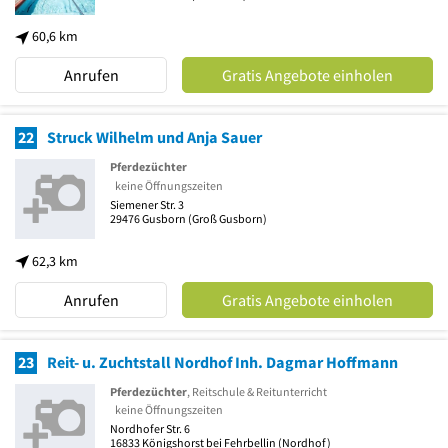
60,6 km
Anrufen
Gratis Angebote einholen
22
Struck Wilhelm und Anja Sauer
Pferdezüchter
keine Öffnungszeiten
Siemener Str. 3
29476
Gusborn
(Groß Gusborn)
62,3 km
Anrufen
Gratis Angebote einholen
23
Reit- u. Zuchtstall Nordhof Inh. Dagmar Hoffmann
Pferdezüchter
, Reitschule & Reitunterricht
keine Öffnungszeiten
Nordhofer Str. 6
16833
Königshorst bei Fehrbellin
(Nordhof)