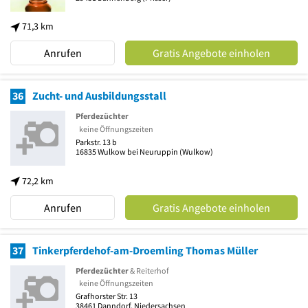
71,3 km
Anrufen
Gratis Angebote einholen
36
Zucht- und Ausbildungsstall
Pferdezüchter
keine Öffnungszeiten
Parkstr. 13 b
16835
Wulkow bei Neuruppin
(Wulkow)
72,2 km
Anrufen
Gratis Angebote einholen
37
Tinkerpferdehof-am-Droemling Thomas Müller
Pferdezüchter
& Reiterhof
keine Öffnungszeiten
Grafhorster Str. 13
38461
Danndorf, Niedersachsen