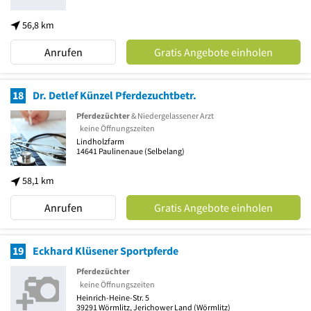
56,8 km
Anrufen
Gratis Angebote einholen
18
Dr. Detlef Künzel Pferdezuchtbetr.
Pferdezüchter
& Niedergelassener Arzt
keine Öffnungszeiten
Lindholzfarm
14641
Paulinenaue
(Selbelang)
58,1 km
Anrufen
Gratis Angebote einholen
19
Eckhard Klüsener Sportpferde
Pferdezüchter
keine Öffnungszeiten
Heinrich-Heine-Str. 5
39291
Wörmlitz, Jerichower Land
(Wörmlitz)