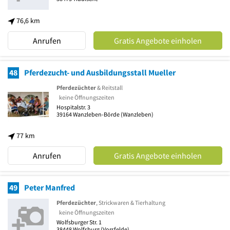
76,6 km
Anrufen
Gratis Angebote einholen
48
Pferdezucht- und Ausbildungsstall Mueller
Pferdezüchter
& Reitstall
keine Öffnungszeiten
Hospitalstr. 3
39164
Wanzleben-Börde
(Wanzleben)
77 km
Anrufen
Gratis Angebote einholen
49
Peter Manfred
Pferdezüchter
, Strickwaren & Tierhaltung
keine Öffnungszeiten
Wolfsburger Str. 1
38448
Wolfsburg
(Vorsfelde)