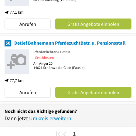
77,1 km
Anrufen
Gratis Angebote einholen
50
Detlef Bahnemann PferdezuchtBetr. u. Pensionsstall
Pferdezüchter
& Gestüt
Geschlossen
Am Anger 20
14621
Schönwalde-Glien
(Pausin)
77,7 km
Anrufen
Gratis Angebote einholen
Noch nicht das Richtige gefunden?
Dann jetzt
Umkreis erweitern
.
1