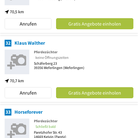
70,5 km
Anrufen
Gratis Angebote einholen
32
Klaus Walther
Pferdezüchter
keine Öffnungszeiten
Schäferberg 23
39356
Weferlingen
(Weferlingen)
70,7 km
Anrufen
Gratis Angebote einholen
33
Horseforever
Pferdezüchter
Schließt bald
Paretzhofer Str. 43
14669
Ketzin
(Paretz)