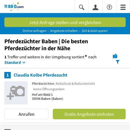
11880.com
Jetzt Anfrage stellen und vergleichen
Online anfragen
Angebote erhalten
Zeit & Geld sparen
Pferdezüchter Baben | Die besten
Pferdezüchter in der Nähe
*
1
Treffer und weitere in der Umgebung
sortiert
nach
Standard
1
Claudia Kolbe Pferdezucht
Pferdezüchter
, Reitschule & Reitunterricht
keine Öffnungszeiten
Hof am Wald 1
39596
Baben
(Baben)
Anrufen
Gratis Angebote einholen