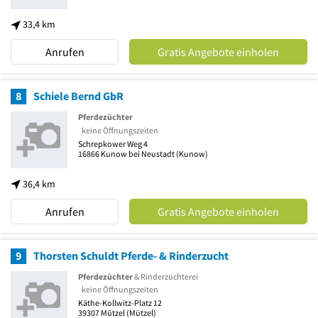
33,4 km
Anrufen
Gratis Angebote einholen
8
Schiele Bernd GbR
Pferdezüchter
keine Öffnungszeiten
Schrepkower Weg 4
16866
Kunow bei Neustadt
(Kunow)
36,4 km
Anrufen
Gratis Angebote einholen
9
Thorsten Schuldt Pferde- & Rinderzucht
Pferdezüchter
& Rinderzüchterei
keine Öffnungszeiten
Käthe-Kollwitz-Platz 12
39307
Mützel
(Mützel)