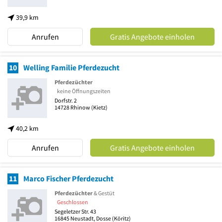
39,9 km
Anrufen
Gratis Angebote einholen
10
Welling Familie Pferdezucht
Pferdezüchter
keine Öffnungszeiten
Dorfstr. 2
14728
Rhinow
(Kietz)
40,2 km
Anrufen
Gratis Angebote einholen
11
Marco Fischer Pferdezucht
Pferdezüchter
& Gestüt
Geschlossen
Segeletzer Str. 43
16845
Neustadt, Dosse
(Köritz)