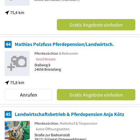
75,4 km
Gratis Angebote einholen
44
Mathias Polzfuss Pferdepension/Landwirtsch.
Pferdezüchter
& Reitverein
Geschlossen
Stallweg 8
14656
Brieselang
75,8 km
Anrufen
Gratis Angebote einholen
45
Landwirtschaftsbetrieb & Pferdepension Anja Kötz
Pferdezüchter
, Reiterhof & Tierpension
keine Öffnungszeiten
Straße zur Badeanstalt
39171
Sülzetal
(Osterweddingen)