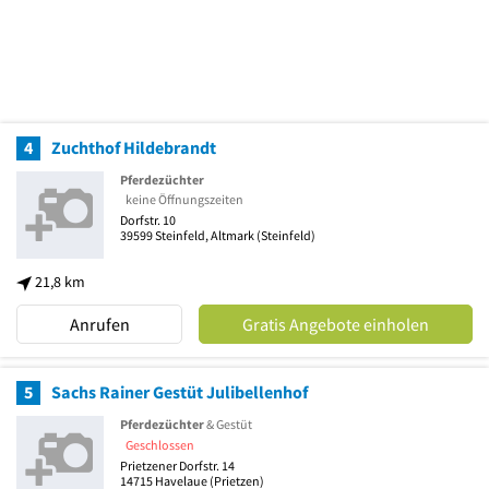
4
Zuchthof Hildebrandt
Pferdezüchter
keine Öffnungszeiten
Dorfstr. 10
39599
Steinfeld, Altmark
(Steinfeld)
21,8 km
Anrufen
Gratis Angebote einholen
5
Sachs Rainer Gestüt Julibellenhof
Pferdezüchter
& Gestüt
Geschlossen
Prietzener Dorfstr. 14
14715
Havelaue
(Prietzen)