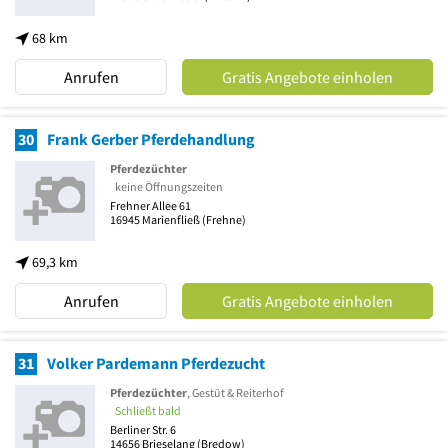
68 km
Anrufen
Gratis Angebote einholen
30
Frank Gerber Pferdehandlung
Pferdezüchter
keine Öffnungszeiten
Frehner Allee 61
16945
Marienfließ
(Frehne)
69,3 km
Anrufen
Gratis Angebote einholen
31
Volker Pardemann Pferdezucht
Pferdezüchter
, Gestüt & Reiterhof
Schließt bald
Berliner Str. 6
14656
Brieselang
(Bredow)