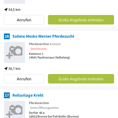
54,5 km
Anrufen
Gratis Angebote einholen
16
Sabine Meske Werner Pferdezucht
Pferdezüchter
& Gestüt
Geschlossen
Kamerun 1
14641
Paulinenaue
(Selbelang)
56,7 km
Anrufen
Gratis Angebote einholen
17
Reitanlage Krehl
Pferdezüchter
keine Öffnungszeiten
Dorfstr. 46 a
16833
Brunne bei Fehrbellin
(Brunne)