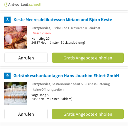
Antwortzeit:
schnell
8
Keste Meeresdelikatessen Miriam und Björn Keste
Partyservice
, Fische und Fischwaren & Feinkost
Geschlossen
Kornstieg 20
24537
Neumünster
(Böcklersiedlung)
Anrufen
Gratis Angebote einholen
9
Getränkeschankanlagen Hans-Joachim Ehlert GmbH
Partyservice
, Gastronomiebedarf & Business-Catering
keine Öffnungszeiten
Vogelsang 5
24537
Neumünster
(Faldera)
Anrufen
Gratis Angebote einholen