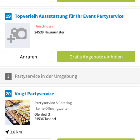
19
Topverleih Aussstattung für Ihr Event Partyservice
Geschlossen
24539
Neumünster
Anrufen
Gratis Angebote einholen
Partyservice in der Umgebung
20
Voigt Partyservice
Partyservice
& Catering
keine Öffnungszeiten
Olenhof 3
24536
Tasdorf
3,8 km