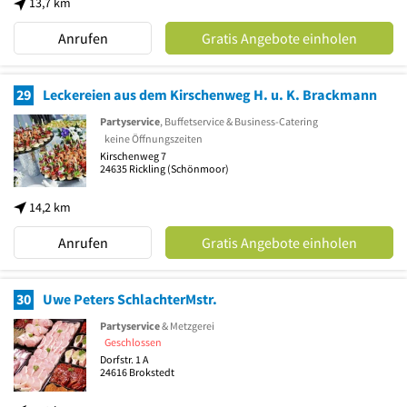
13,7 km
Anrufen
Gratis Angebote einholen
29
Leckereien aus dem Kirschenweg H. u. K. Brackmann
Partyservice
, Buffetservice & Business-Catering
keine Öffnungszeiten
Kirschenweg 7
24635
Rickling
(Schönmoor)
14,2 km
Anrufen
Gratis Angebote einholen
30
Uwe Peters SchlachterMstr.
Partyservice
& Metzgerei
Geschlossen
Dorfstr. 1 A
24616
Brokstedt