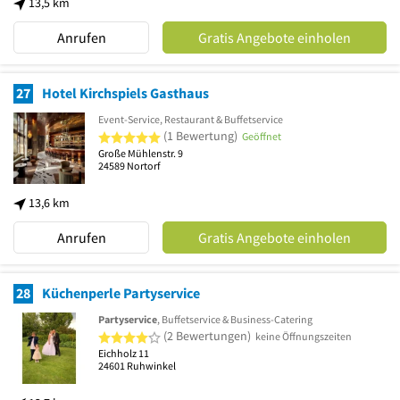
13,5 km
Anrufen
Gratis Angebote einholen
27
Hotel Kirchspiels Gasthaus
Event-Service, Restaurant & Buffetservice
5 von 5 Sternen
(1 Bewertung)
Geöffnet
Große Mühlenstr. 9
24589
Nortorf
13,6 km
Anrufen
Gratis Angebote einholen
28
Küchenperle Partyservice
Partyservice
, Buffetservice & Business-Catering
4 von 5 Sternen
(2 Bewertungen)
keine Öffnungszeiten
Eichholz 11
24601
Ruhwinkel