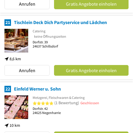
Anrufen
Gratis Angebote einholen
21
Tischlein Deck Dich Partyservice und Lädchen
Catering
keine Öffnungszeiten
Dorfstr. 39
24637
Schillsdorf
8,6 km
Anrufen
Gratis Angebote einholen
22
Einfeld Werner u. Sohn
Metzgerei, Fleischwaren & Catering
5 von 5 Sternen
(1 Bewertung)
Geschlossen
Dorfstr. 42
24625
Negenharrie
10 km