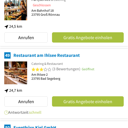
Geschlossen
Am Bahnhof 18
23795
Groß Rönnau
24,5 km
Anrufen
Gratis Angebote einholen
49
Restaurant am Ihlsee Restaurant
Catering & Restaurant
3 von 5 Sternen
(3 Bewertungen)
Geöffnet
Am Ihlsee 2
23795
Bad Segeberg
24,7 km
Anrufen
Gratis Angebote einholen
Antwortzeit:
schnell
50
Eventbüro Kiel GmbH