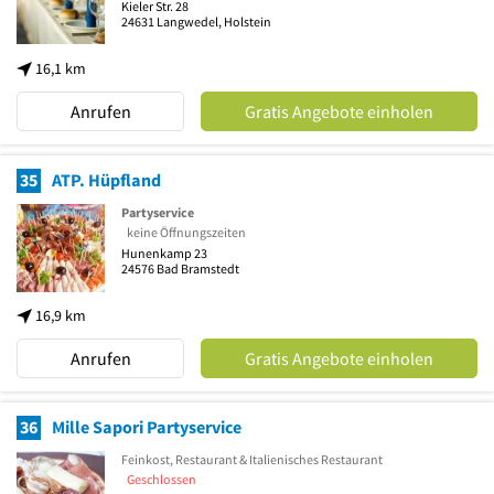
Kieler Str. 28
24631
Langwedel, Holstein
16,1 km
Anrufen
Gratis Angebote einholen
35
ATP. Hüpfland
Partyservice
keine Öffnungszeiten
Hunenkamp 23
24576
Bad Bramstedt
16,9 km
Anrufen
Gratis Angebote einholen
36
Mille Sapori Partyservice
Feinkost, Restaurant & Italienisches Restaurant
Geschlossen