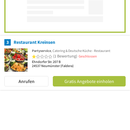
3
Restaurant Kreinsen
Partyservice
, Catering & Deutsche Küche - Restaurant
1 von 5 Sternen
(1 Bewertung)
Geschlossen
Ehndorfer Str. 207 B
24537
Neumünster
(Faldera)
Anrufen
Gratis Angebote einholen