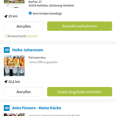
Dorfstr. 27
24326
Kalübbe, Schleswig-Holstein
Vom Inhaber bestätigt
20 km
Kontakt aufnehmen
Anrufen
Antwortzeit:
schnell
39
Heike Johannsen
Partyservice
keine Öffnungszeiten
20,6 km
Anrufen
Gratis Angebote einholen
40
Anke Finnern - Meine Küche
saisonal, Catering & Vegetarische Küche