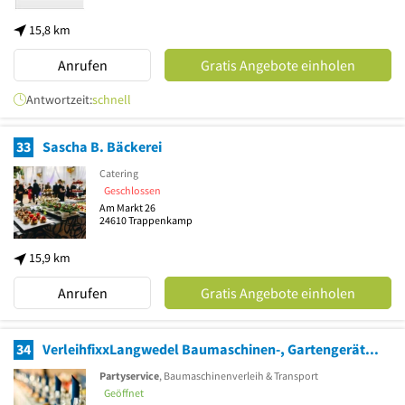
15,8 km
Anrufen
Gratis Angebote einholen
Antwortzeit:
schnell
33
Sascha B. Bäckerei
Catering
Geschlossen
Am Markt 26
24610
Trappenkamp
15,9 km
Anrufen
Gratis Angebote einholen
34
VerleihfixxLangwedel Baumaschinen-, Gartengeräte- und Werkzeugvermietung
Partyservice
, Baumaschinenverleih & Transport
Geöffnet