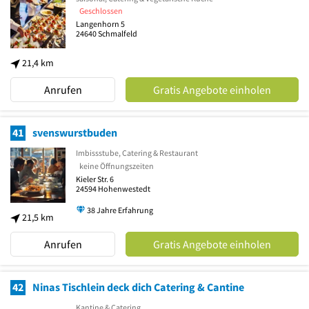
Geschlossen
Langenhorn 5
24640
Schmalfeld
21,4 km
Anrufen
Gratis Angebote einholen
41
svenswurstbuden
Imbissstube, Catering & Restaurant
keine Öffnungszeiten
Kieler Str. 6
24594
Hohenwestedt
38 Jahre Erfahrung
21,5 km
Anrufen
Gratis Angebote einholen
42
Ninas Tischlein deck dich Catering & Cantine
Kantine & Catering