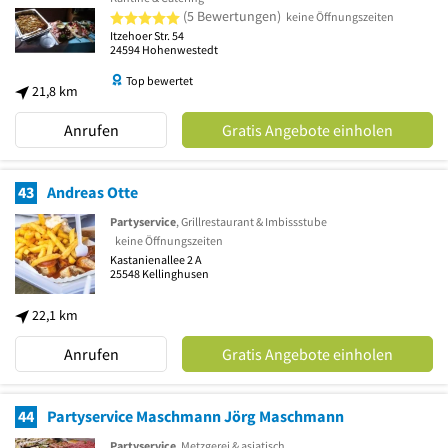
5 von 5 Sternen
(5 Bewertungen)
keine Öffnungszeiten
Itzehoer Str. 54
24594
Hohenwestedt
Top bewertet
21,8 km
Anrufen
Gratis Angebote einholen
43
Andreas Otte
Partyservice
, Grillrestaurant & Imbissstube
keine Öffnungszeiten
Kastanienallee 2 A
25548
Kellinghusen
22,1 km
Anrufen
Gratis Angebote einholen
44
Partyservice Maschmann Jörg Maschmann
Partyservice
, Metzgerei & asiatisch