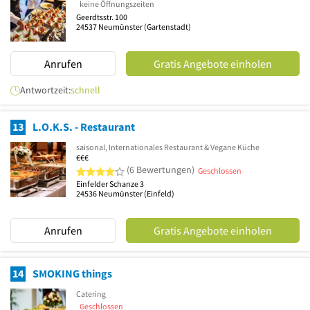
keine Öffnungszeiten
Geerdtsstr. 100
24537
Neumünster
(Gartenstadt)
Anrufen
Gratis Angebote einholen
Antwortzeit:
schnell
13
L.O.K.S. - Restaurant
saisonal, Internationales Restaurant & Vegane Küche
€€€
4 von 5 Sternen
(6 Bewertungen)
Geschlossen
Einfelder Schanze 3
24536
Neumünster
(Einfeld)
Anrufen
Gratis Angebote einholen
14
SMOKING things
Catering
Geschlossen