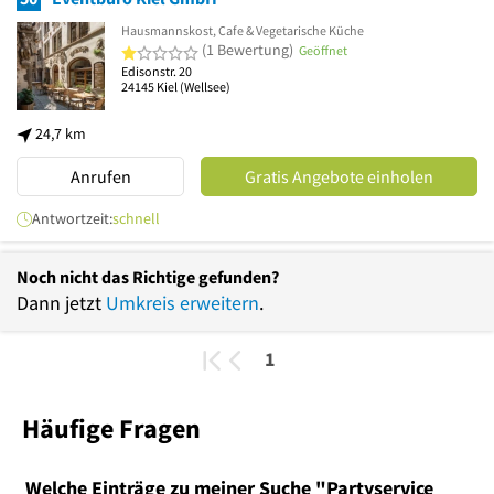
Hausmannskost, Cafe & Vegetarische Küche
1 von 5 Sternen
(1 Bewertung)
Geöffnet
Edisonstr. 20
24145
Kiel
(Wellsee)
24,7 km
Anrufen
Gratis Angebote einholen
Antwortzeit:
schnell
Noch nicht das Richtige gefunden?
Dann jetzt
Umkreis erweitern
.
1
Häufige Fragen
Welche Einträge zu meiner Suche "Partyservice