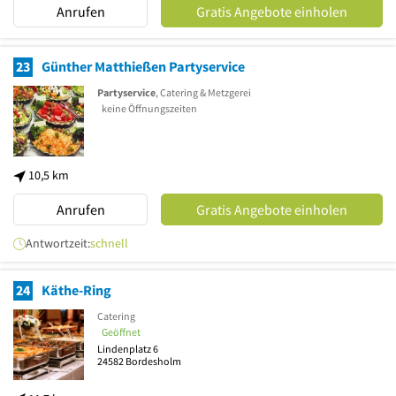
Anrufen
Gratis Angebote einholen
23
Günther Matthießen Partyservice
Partyservice
, Catering & Metzgerei
keine Öffnungszeiten
10,5 km
Anrufen
Gratis Angebote einholen
Antwortzeit:
schnell
24
Käthe-Ring
Catering
Geöffnet
Lindenplatz 6
24582
Bordesholm