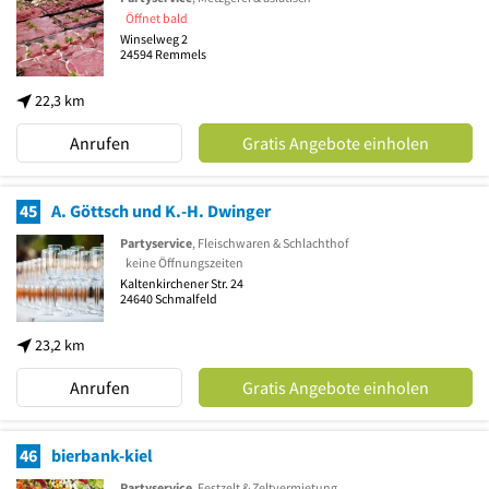
Öffnet bald
Winselweg 2
24594
Remmels
22,3 km
Anrufen
Gratis Angebote einholen
45
A. Göttsch und K.-H. Dwinger
Partyservice
, Fleischwaren & Schlachthof
keine Öffnungszeiten
Kaltenkirchener Str. 24
24640
Schmalfeld
23,2 km
Anrufen
Gratis Angebote einholen
46
bierbank-kiel
Partyservice
, Festzelt & Zeltvermietung