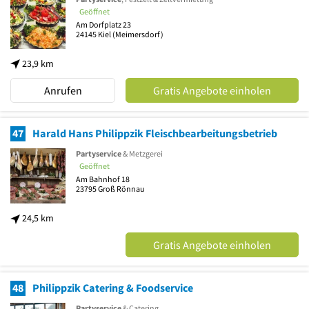
Geöffnet
Am Dorfplatz 23
24145
Kiel
(Meimersdorf)
23,9 km
Anrufen
Gratis Angebote einholen
47
Harald Hans Philippzik Fleischbearbeitungsbetrieb
Partyservice
& Metzgerei
Geöffnet
Am Bahnhof 18
23795
Groß Rönnau
24,5 km
Gratis Angebote einholen
48
Philippzik Catering & Foodservice
Partyservice
& Catering