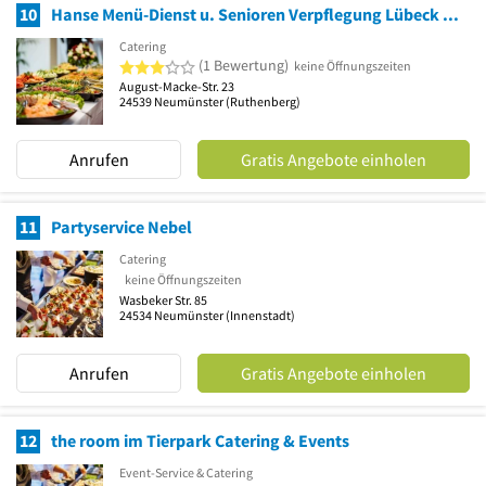
10
Hanse Menü-Dienst u. Senioren Verpflegung Lübeck GmbH
Catering
3 von 5 Sternen
(1 Bewertung)
keine Öffnungszeiten
August-Macke-Str. 23
24539
Neumünster
(Ruthenberg)
Anrufen
Gratis Angebote einholen
11
Partyservice Nebel
Catering
keine Öffnungszeiten
Wasbeker Str. 85
24534
Neumünster
(Innenstadt)
Anrufen
Gratis Angebote einholen
12
the room im Tierpark Catering & Events
Event-Service & Catering