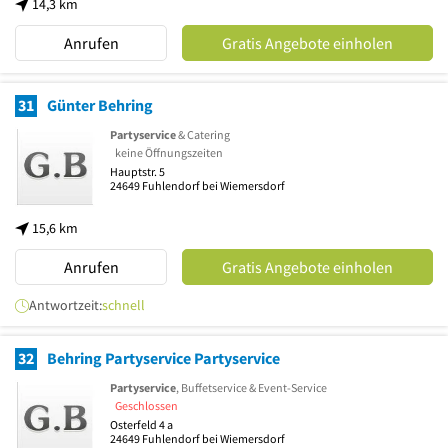
14,3 km
Anrufen
Gratis Angebote einholen
31
Günter Behring
Partyservice
& Catering
keine Öffnungszeiten
Hauptstr. 5
24649
Fuhlendorf bei Wiemersdorf
15,6 km
Anrufen
Gratis Angebote einholen
Antwortzeit:
schnell
32
Behring Partyservice Partyservice
Partyservice
, Buffetservice & Event-Service
Geschlossen
Osterfeld 4 a
24649
Fuhlendorf bei Wiemersdorf