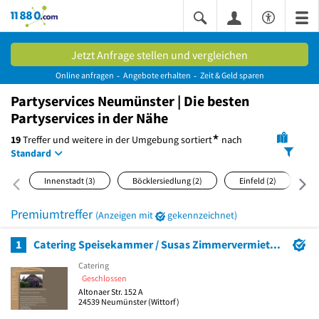
11880.com
Jetzt Anfrage stellen und vergleichen
Online anfragen
Angebote erhalten
Zeit & Geld sparen
Partyservices Neumünster | Die besten
Partyservices in der Nähe
*
19
Treffer und weitere in der Umgebung
sortiert
nach
Standard
Innenstadt
(3)
Böcklersiedlung
(2)
Einfeld
(2)
F
Premiumtreffer
(Anzeigen mit
gekennzeichnet)
1
Catering Speisekammer / Susas Zimmervermietung.
Catering
Geschlossen
Altonaer Str. 152 A
24539
Neumünster
(Wittorf)