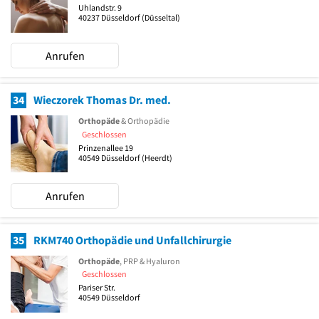
Uhlandstr. 9
40237
Düsseldorf
(Düsseltal)
Anrufen
34
Wieczorek Thomas Dr. med.
Orthopäde
& Orthopädie
Geschlossen
Prinzenallee 19
40549
Düsseldorf
(Heerdt)
Anrufen
35
RKM740 Orthopädie und Unfallchirurgie
Orthopäde
, PRP & Hyaluron
Geschlossen
Pariser Str.
40549
Düsseldorf