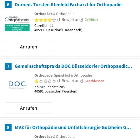
6
Dr.med. Torsten Kleefeld Facharzt für Orthopädie
Orthopäde
& Orthopädie
4 von 5 Sternen
(1 Bewertung)
Geöffnet
Corellistr. 11
40593
Düsseldorf
(Urdenbach)
Anrufen
7
Gemeinschaftspraxis DOC Düsseldorfer Orthopaedicum Dres. Ingo Pfeiffer und Maximilian Lederer
Orthopäde
, SpineMed & Orthopädie
1 von 5 Sternen
(1 Bewertung)
Geschlossen
Kölner Landstr. 205
40591
Düsseldorf
(Wersten)
Anrufen
8
MVZ für Orthopädie und Unfallchirurgie Golzheim GmbH
Orthopäde
& Orthopädie