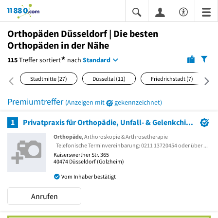
11880.com
Orthopäden Düsseldorf | Die besten
Orthopäden in der Nähe
*
115
Treffer
sortiert
nach
Standard
Stadtmitte
(27)
Düsseltal
(11)
Friedrichstadt
(7)
Premiumtreffer
(Anzeigen mit
gekennzeichnet)
1
Privatpraxis für Orthopädie, Unfall- & Gelenkchirurgie in Düsseldorf Golzheim
Orthopäde
, Arthoroskopie & Arthrosetherapie
Telefonische Terminvereinbarung: 0211 13720454 oder über Doctolib
Kaiserswerther Str. 365
40474
Düsseldorf
(Golzheim)
Vom Inhaber bestätigt
Anrufen