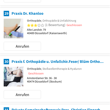
29
Praxis Dr. Khanloo
Orthopäde
, Orthopädie & Unfallchirurg
3 von 5 Sternen
(1 Bewertung)
Geschlossen
Alte Landstr. 79
40489
Düsseldorf
(Kaiserswerth)
Anrufen
30
Praxis f. Orthopädie u. Unfallchir.Feser/ Blüm Orthopäde
Orthopäde
, Stoßwellentherapie & Hyaluron
Geschlossen
Amsterdamer Str. 36 - 38
40474
Düsseldorf
(Stockum)
Anrufen
31
Private Gemeinschaftspraxis Dres. Christian Fingerhut und Philip-Alexander Sadlo