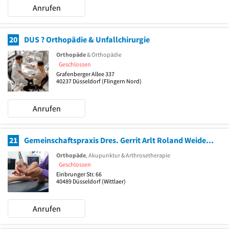
Anrufen
20
DUS ? Orthopädie & Unfallchirurgie
Orthopäde
& Orthopädie
Geschlossen
Grafenberger Allee 337
40237
Düsseldorf
(Flingern Nord)
Anrufen
21
Gemeinschaftspraxis Dres. Gerrit Arlt Roland Weidenbach und Kornelius Heck
Orthopäde
, Akupunktur & Arthrosetherapie
Geschlossen
Einbrunger Str. 66
40489
Düsseldorf
(Wittlaer)
Anrufen