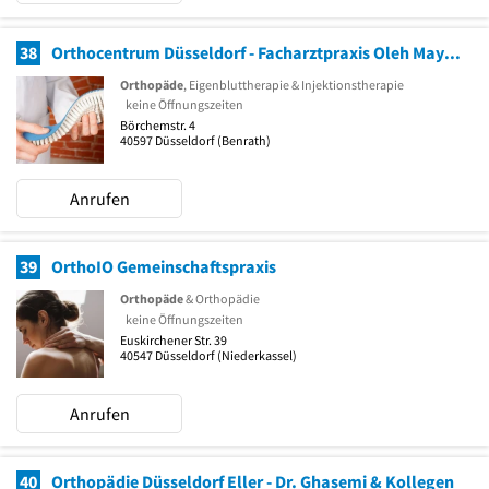
38
Orthocentrum Düsseldorf - Facharztpraxis Oleh Maykan
Orthopäde
, Eigenbluttherapie & Injektionstherapie
keine Öffnungszeiten
Börchemstr. 4
40597
Düsseldorf
(Benrath)
Anrufen
39
OrthoIO Gemeinschaftspraxis
Orthopäde
& Orthopädie
keine Öffnungszeiten
Euskirchener Str. 39
40547
Düsseldorf
(Niederkassel)
Anrufen
40
Orthopädie Düsseldorf Eller - Dr. Ghasemi & Kollegen