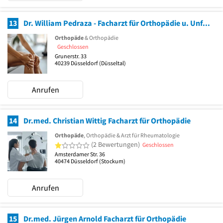
13
Dr. William Pedraza - Facharzt für Orthopädie u. Unfallchirurgie - Privatpraxis Düsseldorf
Orthopäde
& Orthopädie
Geschlossen
Grunerstr. 33
40239
Düsseldorf
(Düsseltal)
Anrufen
14
Dr.med. Christian Wittig Facharzt für Orthopädie
Orthopäde
, Orthopädie & Arzt für Rheumatologie
1 von 5 Sternen
(2 Bewertungen)
Geschlossen
Amsterdamer Str. 36
40474
Düsseldorf
(Stockum)
Anrufen
15
Dr.med. Jürgen Arnold Facharzt für Orthopädie