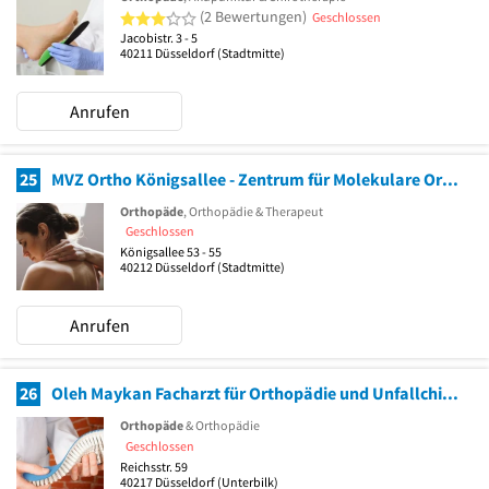
3 von 5 Sternen
(2 Bewertungen)
Geschlossen
Jacobistr. 3 - 5
40211
Düsseldorf
(Stadtmitte)
Anrufen
25
MVZ Ortho Königsallee - Zentrum für Molekulare Orthopädie GmbH
Orthopäde
, Orthopädie & Therapeut
Geschlossen
Königsallee 53 - 55
40212
Düsseldorf
(Stadtmitte)
Anrufen
26
Oleh Maykan Facharzt für Orthopädie und Unfallchirurgie
Orthopäde
& Orthopädie
Geschlossen
Reichsstr. 59
40217
Düsseldorf
(Unterbilk)