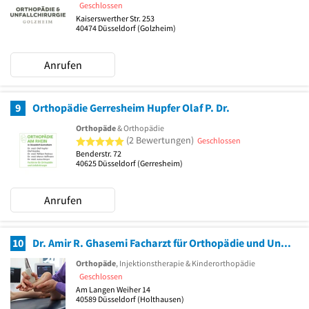
Geschlossen
Kaiserswerther Str. 253
40474
Düsseldorf
(Golzheim)
Anrufen
9
Orthopädie Gerresheim Hupfer Olaf P. Dr.
Orthopäde
& Orthopädie
5 von 5 Sternen
(2 Bewertungen)
Geschlossen
Benderstr. 72
40625
Düsseldorf
(Gerresheim)
Anrufen
10
Dr. Amir R. Ghasemi Facharzt für Orthopädie und Unfallchirurgie
Orthopäde
, Injektionstherapie & Kinderorthopädie
Geschlossen
Am Langen Weiher 14
40589
Düsseldorf
(Holthausen)