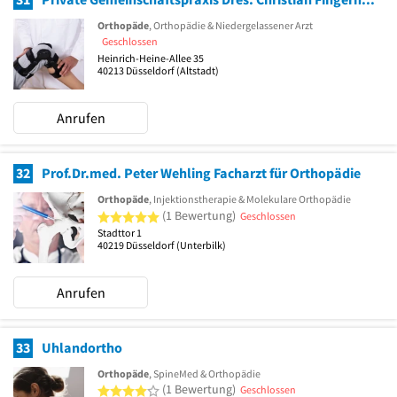
Orthopäde
, Orthopädie & Niedergelassener Arzt
Geschlossen
Heinrich-Heine-Allee 35
40213
Düsseldorf
(Altstadt)
Anrufen
32
Prof.Dr.med. Peter Wehling Facharzt für Orthopädie
Orthopäde
, Injektionstherapie & Molekulare Orthopädie
5 von 5 Sternen
(1 Bewertung)
Geschlossen
Stadttor 1
40219
Düsseldorf
(Unterbilk)
Anrufen
33
Uhlandortho
Orthopäde
, SpineMed & Orthopädie
4 von 5 Sternen
(1 Bewertung)
Geschlossen