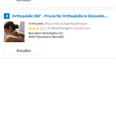
3
Orthopädie 360° - Praxis für Orthopädie in Düsseldorf Benrath
Orthopäde
, Akupunktur & Eigenbluttherapie
3 von 5 Sternen
(6 Bewertungen)
Geschlossen
Benrather Schloßallee 123
40597
Düsseldorf
(Benrath)
Anrufen