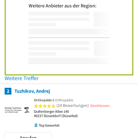
Weitere Anbieter aus der Region:
Weitere Treffer
2
Tuzhikov, Andrej
Orthopäde
& Orthopädie
5 von 5 Sternen
(24 Bewertungen)
Geschlossen
Grafenberger Allee 140
40237
Düsseldorf
(Düsseltal)
Top bewertet
Anrufen