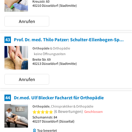
Kreuzstr. 60
40210
Düsseldorf
(Stadtmitte)
Anrufen
43
Prof. Dr. med. Thilo Patzer: Schulter-Ellenbogen-Spezialist
Orthopäde
& Orthopädie
keine Öffnungszeiten
Breite Str. 69
40213
Düsseldorf
(Stadtmitte)
Anrufen
44
Dr.med. Ulf Blecker Facharzt für Orthopädie
Orthopäde
, Chiropraktiker & Orthopädie
5 von 5 Sternen
(6 Bewertungen)
Geschlossen
Schumannstr. 84
40237
Düsseldorf
(Düsseltal)
Top bewertet