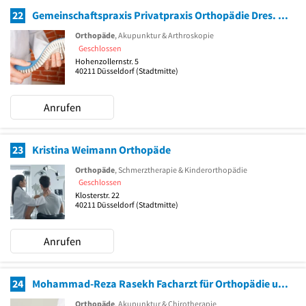
22
Gemeinschaftspraxis Privatpraxis Orthopädie Dres. Paul Dann und Jürgen Arnold
Orthopäde
, Akupunktur & Arthroskopie
Geschlossen
Hohenzollernstr. 5
40211
Düsseldorf
(Stadtmitte)
Anrufen
23
Kristina Weimann Orthopäde
Orthopäde
, Schmerztherapie & Kinderorthopädie
Geschlossen
Klosterstr. 22
40211
Düsseldorf
(Stadtmitte)
Anrufen
24
Mohammad-Reza Rasekh Facharzt für Orthopädie und Unfallchirurgie
Orthopäde
, Akupunktur & Chirotherapie