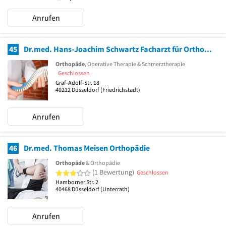
Anrufen
45
Dr.med. Hans-Joachim Schwartz Facharzt für Orthopädie
Orthopäde
, Operative Therapie & Schmerztherapie
Geschlossen
Graf-Adolf-Str. 18
40212
Düsseldorf
(Friedrichstadt)
Anrufen
46
Dr.med. Thomas Meisen Orthopädie
Orthopäde
& Orthopädie
3 von 5 Sternen
(1 Bewertung)
Geschlossen
Hamborner Str. 2
40468
Düsseldorf
(Unterrath)
Anrufen