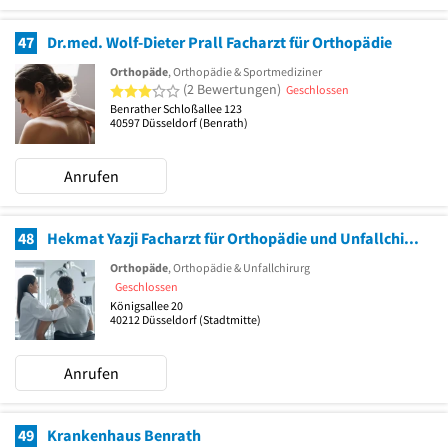
47
Dr.med. Wolf-Dieter Prall Facharzt für Orthopädie
Orthopäde
, Orthopädie & Sportmediziner
3 von 5 Sternen
(2 Bewertungen)
Geschlossen
Benrather Schloßallee 123
40597
Düsseldorf
(Benrath)
Anrufen
48
Hekmat Yazji Facharzt für Orthopädie und Unfallchirurgie
Orthopäde
, Orthopädie & Unfallchirurg
Geschlossen
Königsallee 20
40212
Düsseldorf
(Stadtmitte)
Anrufen
49
Krankenhaus Benrath