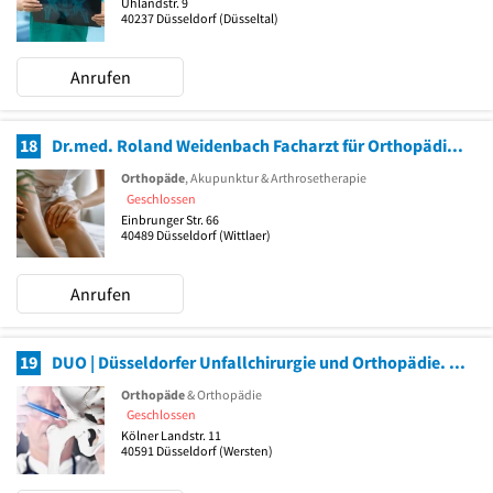
Uhlandstr. 9
40237
Düsseldorf
(Düsseltal)
Anrufen
18
Dr.med. Roland Weidenbach Facharzt für Orthopädie und Unfallchirurgie
Orthopäde
, Akupunktur & Arthrosetherapie
Geschlossen
Einbrunger Str. 66
40489
Düsseldorf
(Wittlaer)
Anrufen
19
DUO | Düsseldorfer Unfallchirurgie und Orthopädie. Fachärzte T. Sakinc und M. Sondern.
Orthopäde
& Orthopädie
Geschlossen
Kölner Landstr. 11
40591
Düsseldorf
(Wersten)