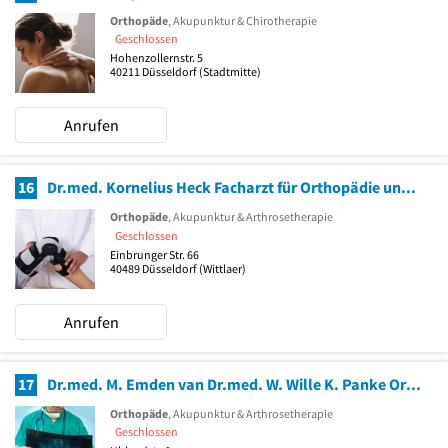
Orthopäde
, Akupunktur & Chirotherapie
Geschlossen
Hohenzollernstr. 5
40211
Düsseldorf
(Stadtmitte)
Anrufen
16
Dr.med. Kornelius Heck Facharzt für Orthopädie und Unfallchirurgie
Orthopäde
, Akupunktur & Arthrosetherapie
Geschlossen
Einbrunger Str. 66
40489
Düsseldorf
(Wittlaer)
Anrufen
17
Dr.med. M. Emden van Dr.med. W. Wille K. Panke Orthopädische Facharztpraxis
Orthopäde
, Akupunktur & Arthrosetherapie
Geschlossen