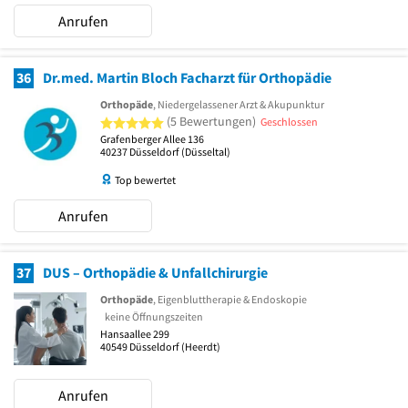
Anrufen
36
Dr.med. Martin Bloch Facharzt für Orthopädie
Orthopäde
, Niedergelassener Arzt & Akupunktur
5 von 5 Sternen
(5 Bewertungen)
Geschlossen
Grafenberger Allee 136
40237
Düsseldorf
(Düsseltal)
Top bewertet
Anrufen
37
DUS – Orthopädie & Unfallchirurgie
Orthopäde
, Eigenbluttherapie & Endoskopie
keine Öffnungszeiten
Hansaallee 299
40549
Düsseldorf
(Heerdt)
Anrufen