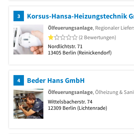
Korsus-Hansa-Heizungstechnik 
3
Ölfeuerungsanlage
, Regionaler Liefe
1 von 5 Sternen
(2 Bewertungen)
Nordlichtstr. 71
13405
Berlin
(Reinickendorf)
Beder Hans GmbH
4
Ölfeuerungsanlage
, Ölheizung & Sani
Wittelsbacherstr. 74
12309
Berlin
(Lichtenrade)