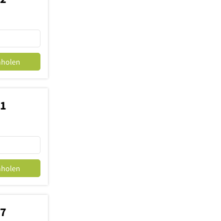
nholen
31
nholen
27