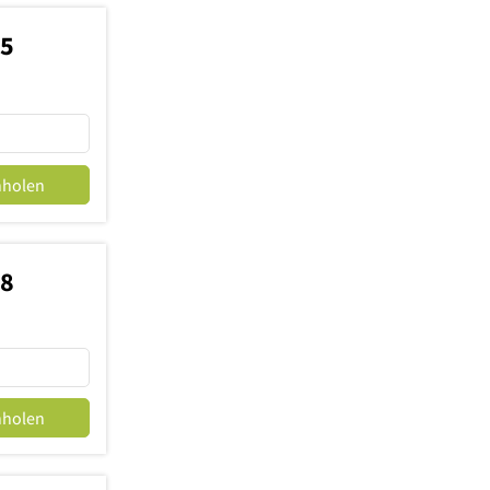
05
nholen
88
nholen