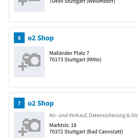
70499
Stuttgart
(Weilimdorf)
o2 Shop
6
Mailänder Platz 7
70173
Stuttgart
(Mitte)
o2 Shop
7
An- und Verkauf, Datensicherung & Di
Marktstr. 18
70372
Stuttgart
(Bad Cannstatt)