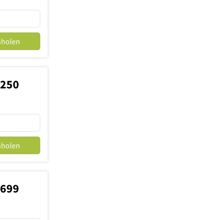
nholen
9250
nholen
5699