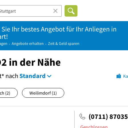
Sie Ihr bestes Angebot für Ihr Anliegen in
rt!
ragen
Angebote erhalten
Zeit & Geld sparen
O2 in der Nähe
t
nach
Standard
*
Ka
ach
(2)
Weilimdorf
(1)
(0711) 8703
Geschlossen