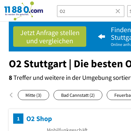
11880.com
Finden 
Jetzt Anfrage stellen
Stuttga
und vergleichen
Online anf
O2 Stuttgart | Die besten 
8
Treffer und weitere in der Umgebung
sortier
Mitte
(3)
Bad Cannstatt
(2)
Feuerb
O2 Shop
1
Mobilfunkgeschäft