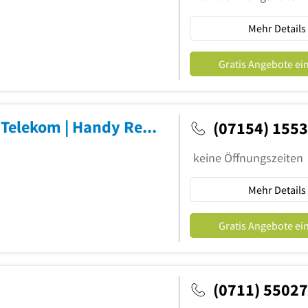
Mehr Details
Gratis Angebote ei
PHONECLUB O2, Vodafone, Otelo, Telekom | Handy Reparatur | Westernunion | Uhrenbatteriewechsel | UPS
(07154) 155
keine Öffnungszeiten
Mehr Details
Gratis Angebote ei
(0711) 5502