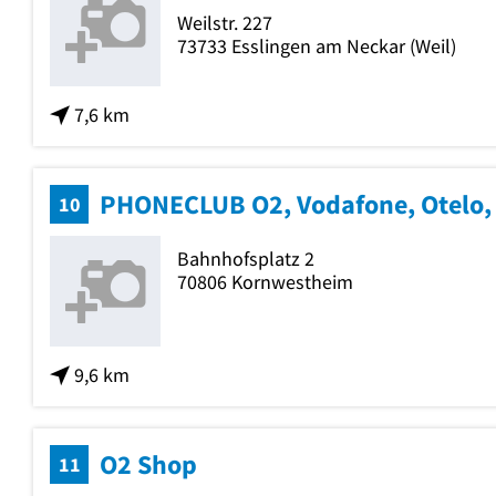
Weilstr. 227
73733
Esslingen am Neckar
(Weil)
7,6 km
10
Bahnhofsplatz 2
70806
Kornwestheim
9,6 km
O2 Shop
11