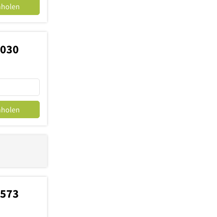
nholen
2030
nholen
1573