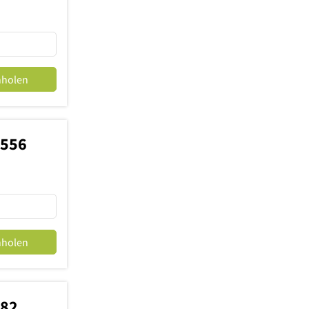
nholen
8556
nholen
882