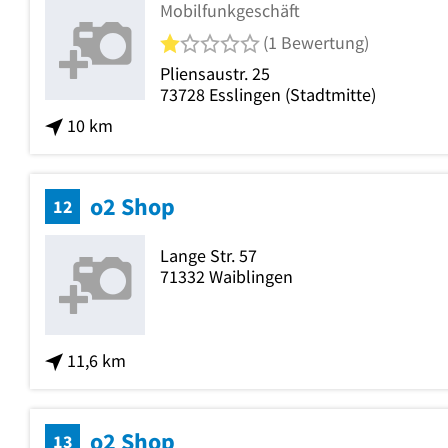
Mobilfunkgeschäft
1 von 5 Sternen
(1 Bewertung)
Pliensaustr. 25
73728
Esslingen
(Stadtmitte)
10 km
o2 Shop
12
Lange Str. 57
71332
Waiblingen
11,6 km
o2 Shop
13