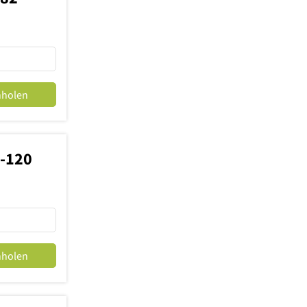
nholen
8-120
nholen