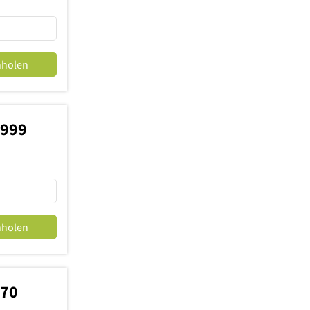
nholen
3999
nholen
770