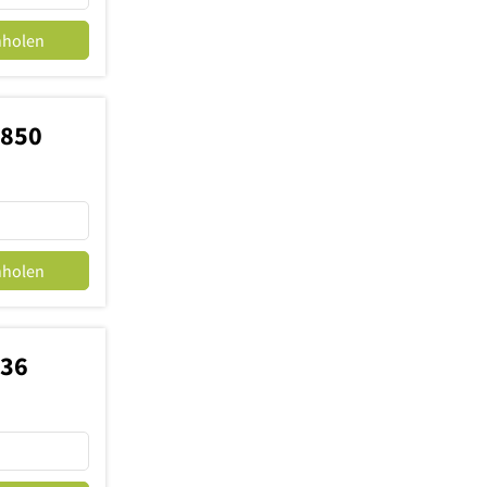
nholen
8850
nholen
736