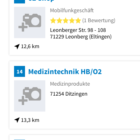
Mobilfunkgeschäft
5 von 5 Sternen
(1 Bewertung)
Leonberger Str. 98 - 108
71229
Leonberg
(Eltingen)
12,6 km
Medizintechnik HB/O2
14
Medizinprodukte
71254
Ditzingen
13,3 km