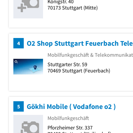
Königstr. 40
70173
Stuttgart
(Mitte)
4
Mobilfunkgeschäft & Telekommunikati
Stuttgarter Str. 59
70469
Stuttgart
(Feuerbach)
Gökhi Mobile ( Vodafone o2 )
5
Mobilfunkgeschäft
Pforzheimer Str. 337