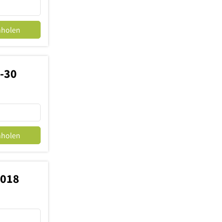
nholen
-30
nholen
3018