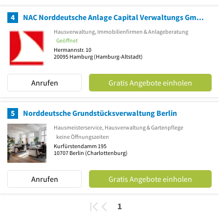
4
NAC Norddeutsche Anlage Capital Verwaltungs GmbH Immobilienmanagement
Hausverwaltung, Immobilienfirmen & Anlageberatung
Geöffnet
Hermannstr. 10
20095
Hamburg
(Hamburg-Altstadt)
Anrufen
Gratis Angebote einholen
5
Norddeutsche Grundstücksverwaltung Berlin
Hausmeisterservice, Hausverwaltung & Gartenpflege
keine Öffnungszeiten
Kurfürstendamm 195
10707
Berlin
(Charlottenburg)
Anrufen
Gratis Angebote einholen
1