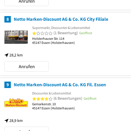
Anrufen
8
Netto Marken-Discount AG & Co. KG City Filiale
Supermarkt, Discounter & Lebensmittel
1 von 5 Sternen
(1 Bewertung)
Geöffnet
Holsterhauser Str. 114
45147
Essen
(Holsterhausen)
28,2 km
Anrufen
9
Netto Marken-Discount AG & Co. KG Fil. Essen
Discounter & Lebensmittel
4 von 5 Sternen
(6 Bewertungen)
Geöffnet
Gemarkenstr. 10
45147
Essen
(Holsterhausen)
28,9 km