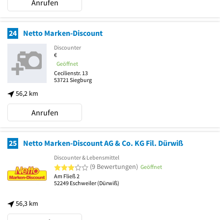
Anrufen
24
Netto Marken-Discount
Discounter
€
Geöffnet
Cecilienstr. 13
53721
Siegburg
56,2 km
Anrufen
25
Netto Marken-Discount AG & Co. KG Fil. Dürwiß
Discounter & Lebensmittel
3 von 5 Sternen
(9 Bewertungen)
Geöffnet
Am Fließ 2
52249
Eschweiler
(Dürwiß)
56,3 km