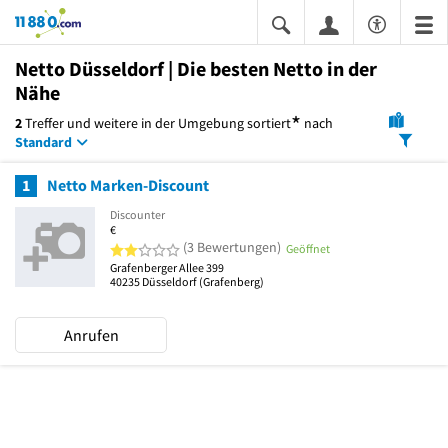
11880.com
Netto Düsseldorf | Die besten Netto in der
Nähe
*
2
Treffer und weitere in der Umgebung
sortiert
nach
Standard
1
Netto Marken-Discount
Discounter
€
2 von 5 Sternen
(3 Bewertungen)
Geöffnet
Grafenberger Allee 399
40235
Düsseldorf
(Grafenberg)
Anrufen