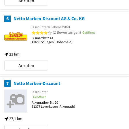
Anrufen
6
Netto Marken-Discount AG & Co. KG
Discounter & Lebensmittel
4 von 5 Sternen
(2 Bewertungen)
Geöffnet
Bismarckstr. 41
42659
Solingen
(Höhscheid)
23 km
Anrufen
7
Netto Marken-Discount
Discounter
Geöffnet
Alkenrather Str. 20
51377
Leverkusen
(Alkenrath)
27,1 km