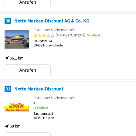
Anrufen
30
Netto Marken-Discount AG & Co. KG
Discounter & Lebensmittel
3 von 5 Sternen
(4 Bewertungen)
Geöffnet
Hauptstr. 14
59439
Holzwickede
66,1 km
Anrufen
31
Netto Marken-Discount
Discounter & Lebensmittel
€
Geöffnet
Sachsenstr. 2
46359
Heiden
68 km