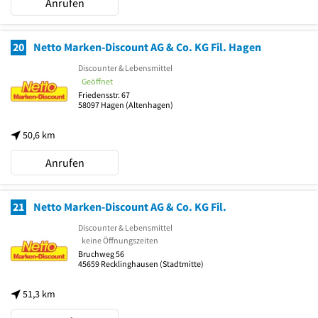
Anrufen
20
Netto Marken-Discount AG & Co. KG Fil. Hagen
Discounter & Lebensmittel
Geöffnet
Friedensstr. 67
58097
Hagen
(Altenhagen)
50,6 km
Anrufen
21
Netto Marken-Discount AG & Co. KG Fil.
Discounter & Lebensmittel
keine Öffnungszeiten
Bruchweg 56
45659
Recklinghausen
(Stadtmitte)
51,3 km