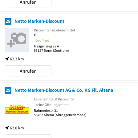
Anrufen
28
Netto Marken-Discount
Discounter & Lebensmittel
€
Geöffnet
Haager Weg 28 A
53127
Bonn
(Zentrum)
62,3 km
Anrufen
29
Netto Marken-Discount AG & Co. KG Fil. Altena
Lebensmittel & Discounter
keine Öffnungszeiten
Rahmedestr. 31
58762
Altena
(Altroggenrahmede)
62,8 km