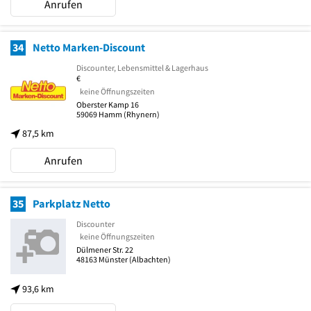
Anrufen
34
Netto Marken-Discount
Discounter, Lebensmittel & Lagerhaus
€
keine Öffnungszeiten
Oberster Kamp 16
59069
Hamm
(Rhynern)
87,5 km
Anrufen
35
Parkplatz Netto
Discounter
keine Öffnungszeiten
Dülmener Str. 22
48163
Münster
(Albachten)
93,6 km