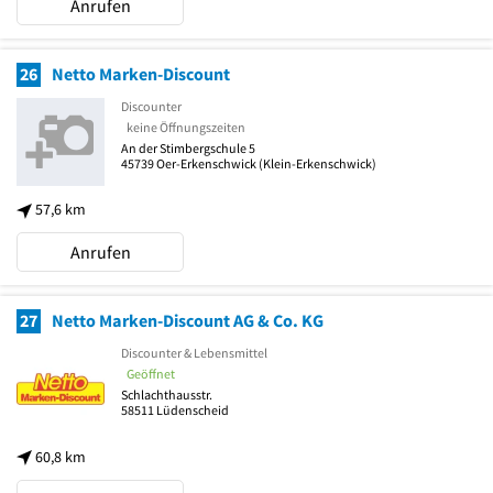
Anrufen
26
Netto Marken-Discount
Discounter
keine Öffnungszeiten
An der Stimbergschule 5
45739
Oer-Erkenschwick
(Klein-Erkenschwick)
57,6 km
Anrufen
27
Netto Marken-Discount AG & Co. KG
Discounter & Lebensmittel
Geöffnet
Schlachthausstr.
58511
Lüdenscheid
60,8 km