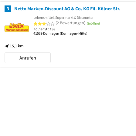
3
Netto Marken-Discount AG & Co. KG Fil. Kölner Str.
Lebensmittel, Supermarkt & Discounter
3 von 5 Sternen
(2 Bewertungen)
Geöffnet
Kölner Str. 138
41539
Dormagen
(Dormagen-Mitte)
15,1 km
Anrufen