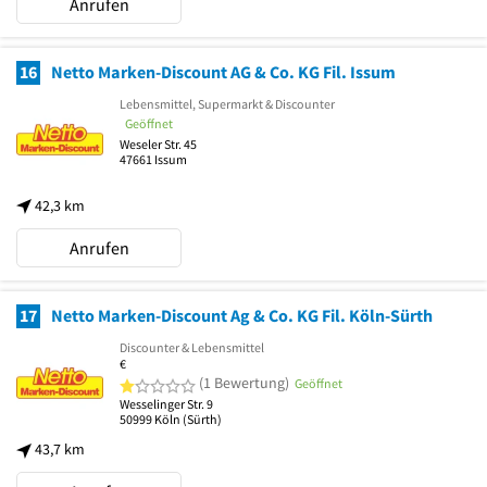
Anrufen
16
Netto Marken-Discount AG & Co. KG Fil. Issum
Lebensmittel, Supermarkt & Discounter
Geöffnet
Weseler Str. 45
47661
Issum
42,3 km
Anrufen
17
Netto Marken-Discount Ag & Co. KG Fil. Köln-Sürth
Discounter & Lebensmittel
€
1 von 5 Sternen
(1 Bewertung)
Geöffnet
Wesselinger Str. 9
50999
Köln
(Sürth)
43,7 km