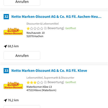
Anrufen
32
Netto Marken-Discount AG & Co. KG Fil. Aachen-Neuhausstraße
Discounter & Lebensmittel
1 von 5 Sternen
(1 Bewertung)
Geöffnet
Neuhausstr. 10
52078
Aachen
68,5 km
Anrufen
33
Netto Marken-Discount AG & Co. KG Fil. Kleve
Lebensmittel, Supermarkt & Discounter
3 von 5 Sternen
(1 Bewertung)
Geöffnet
Materborner Allee 13
47533
Kleve
(Materborn)
76,2 km