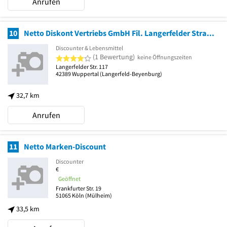
Anrufen
10
Netto Diskont Vertriebs GmbH Fil. Langerfelder Straße
Discounter & Lebensmittel
4 von 5 Sternen
(1 Bewertung)
keine Öffnungszeiten
Langerfelder Str. 117
42389
Wuppertal
(Langerfeld-Beyenburg)
32,7 km
Anrufen
11
Netto Marken-Discount
Discounter
€
Geöffnet
Frankfurter Str. 19
51065
Köln
(Mülheim)
33,5 km