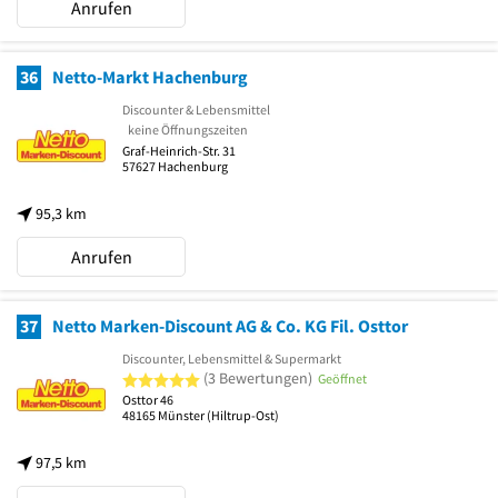
Anrufen
36
Netto-Markt Hachenburg
Discounter & Lebensmittel
keine Öffnungszeiten
Graf-Heinrich-Str. 31
57627
Hachenburg
95,3 km
Anrufen
37
Netto Marken-Discount AG & Co. KG Fil. Osttor
Discounter, Lebensmittel & Supermarkt
5 von 5 Sternen
(3 Bewertungen)
Geöffnet
Osttor 46
48165
Münster
(Hiltrup-Ost)
97,5 km