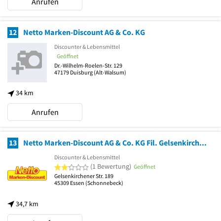
Anrufen
12
Netto Marken-Discount AG & Co. KG
Discounter & Lebensmittel
Geöffnet
Dr.-Wilhelm-Roelen-Str. 129
47179
Duisburg
(Alt-Walsum)
34 km
Anrufen
13
Netto Marken-Discount AG & Co. KG Fil. Gelsenkirchener Str.
Discounter & Lebensmittel
2 von 5 Sternen
(1 Bewertung)
Geöffnet
Gelsenkirchener Str. 189
45309
Essen
(Schonnebeck)
34,7 km