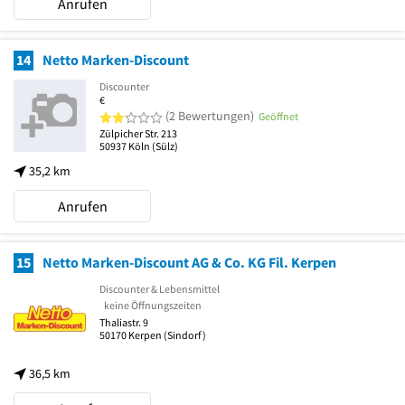
Anrufen
14
Netto Marken-Discount
Discounter
€
2 von 5 Sternen
(2 Bewertungen)
Geöffnet
Zülpicher Str. 213
50937
Köln
(Sülz)
35,2 km
Anrufen
15
Netto Marken-Discount AG & Co. KG Fil. Kerpen
Discounter & Lebensmittel
keine Öffnungszeiten
Thaliastr. 9
50170
Kerpen
(Sindorf)
36,5 km