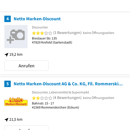
4
Netto Marken-Discount
Discounter
3 von 5 Sternen
(3 Bewertungen)
keine Öffnungszeiten
Breslauer Str. 135
47829
Krefeld
(Gartenstadt)
19,2 km
Anrufen
5
Netto Marken-Discount AG & Co. KG, Fil. Rommerskirchen
Discounter, Lebensmittel & Supermarkt
2 von 5 Sternen
(4 Bewertungen)
keine Öffnungszeiten
Bahnstr. 15 - 17
41569
Rommerskirchen
(Eckum)
21,5 km