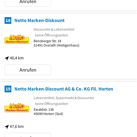
Anrufen
18
Netto Marken-Diskount
Discounter & Lebensmittel
keine Öffnungszeiten
Bensberger Str. 18
51491
Overath
(Heiligenhaus)
46,4 km
Anrufen
19
Netto Marken-Discount AG & Co. KG Fil. Herten
Lebensmittel, Supermarkt & Discounter
keine Öffnungszeiten
Ewaldstr. 136
45699
Herten
(Süd)
47,6 km