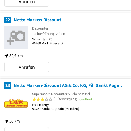
Anrufen
22
Netto Marken-Discount
Discounter
keine Öffnungszeiten
Schachtstr. 70
45768
Marl
(Brassert)
52,6 km
Anrufen
23
Netto Marken-Discount AG & Co. KG, Fil. Sankt Augustin
Supermarkt, Discounter & Lebensmittel
3 von 5 Sternen
(1 Bewertung)
Geöffnet
Gutenbergstr. 1
53757
Sankt Augustin
(Menden)
56 km