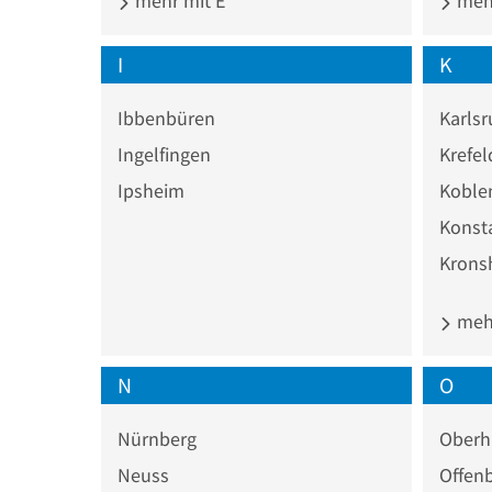
mehr mit E
mehr
I
K
Ibbenbüren
Karls
Ingelfingen
Krefel
Ipsheim
Koble
Konst
Krons
mehr
N
O
Nürnberg
Oberh
Neuss
Offen