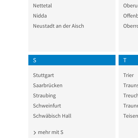
Nettetal
Oberu
Nidda
Offen
Neustadt an der Aisch
Oberr
S
T
Stuttgart
Trier
Saarbrücken
Traun
Straubing
Treuch
Schweinfurt
Traun
Schwäbisch Hall
Teisen
mehr mit S