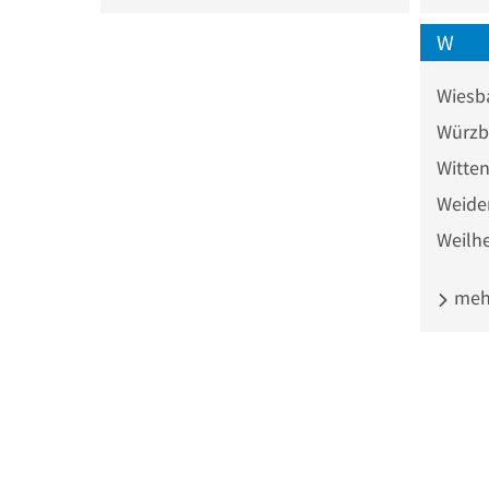
W
Wiesb
Würzb
Witte
Weide
Weilh
mehr