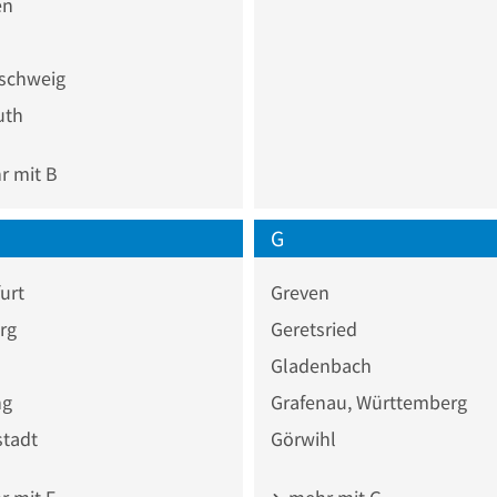
en
schweig
uth
 mit B
G
urt
Greven
rg
Geretsried
Gladenbach
ng
Grafenau, Württemberg
stadt
Görwihl