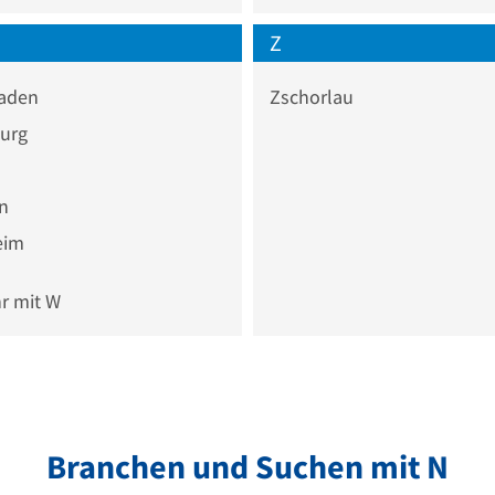
Z
aden
Zschorlau
urg
n
n
eim
 mit W
Branchen und Suchen mit N