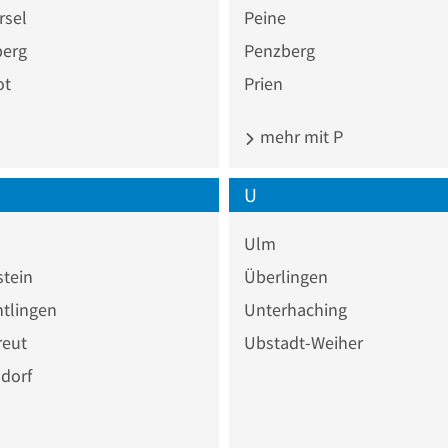
rsel
Peine
berg
Penzberg
ot
Prien
mehr mit P
U
Ulm
stein
Überlingen
tlingen
Unterhaching
reut
Ubstadt-Weiher
dorf