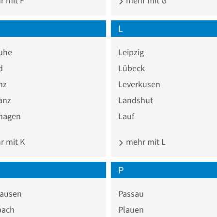
 mit F
mehr mit G
L
ruhe
Leipzig
d
Lübeck
nz
Leverkusen
anz
Landshut
hagen
Lauf
 mit K
mehr mit L
P
ausen
Passau
bach
Plauen