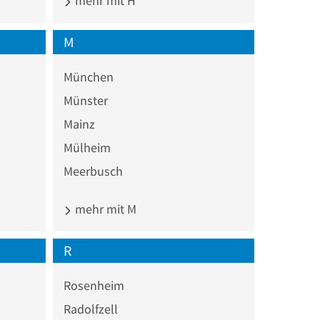
mehr mit H
M
München
Münster
Mainz
Mülheim
Meerbusch
mehr mit M
R
Rosenheim
Radolfzell