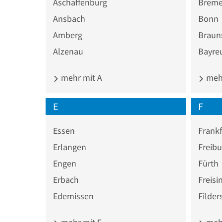
Aschaffenburg
Brem
Ansbach
Bonn
Amberg
Braun
Alzenau
Bayre
mehr mit A
mehr
E
F
Essen
Frankf
Erlangen
Freibu
Engen
Fürth
Erbach
Freisi
Edemissen
Filder