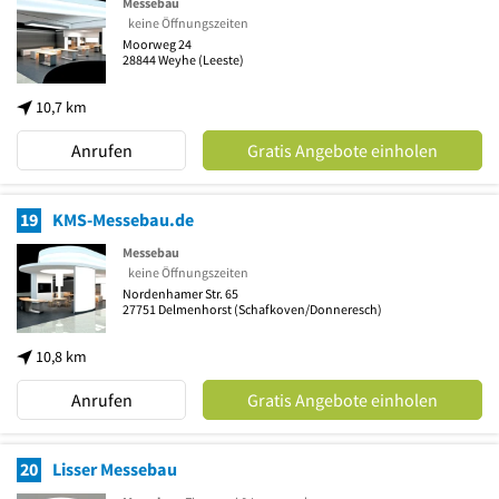
Messebau
keine Öffnungszeiten
Moorweg 24
28844
Weyhe
(Leeste)
10,7 km
Anrufen
Gratis Angebote einholen
19
KMS-Messebau.de
Messebau
keine Öffnungszeiten
Nordenhamer Str. 65
27751
Delmenhorst
(Schafkoven/Donneresch)
10,8 km
Anrufen
Gratis Angebote einholen
20
Lisser Messebau