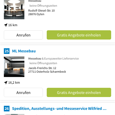
Messebau
keine Öffnungszeiten
Rudolf-Diesel-Str. 10
28876
Oyten
16 km
Anrufen
Gratis Angebote einholen
25
ML Messebau
Messebau
& Europaweiter Lieferservice
keine Öffnungszeiten
Jacob-Frerichs-Str. 12
27711
Osterholz-Scharmbeck
16,2 km
Anrufen
Gratis Angebote einholen
26
Spedition, Ausstellungs- und Messeservice Wilfried und Andreas Tönjes