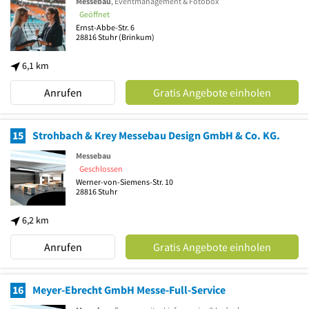
Messebau
, Eventmanagement & Fotobox
Geöffnet
Ernst-Abbe-Str. 6
28816
Stuhr
(Brinkum)
6,1 km
Anrufen
Gratis Angebote einholen
15
Strohbach & Krey Messebau Design GmbH & Co. KG.
Messebau
Geschlossen
Werner-von-Siemens-Str. 10
28816
Stuhr
6,2 km
Anrufen
Gratis Angebote einholen
16
Meyer-Ebrecht GmbH Messe-Full-Service