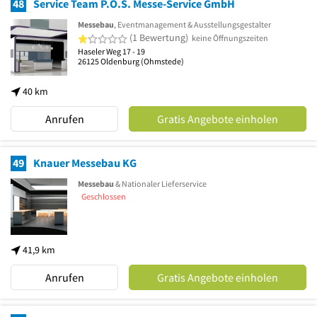
48
Service Team P.O.S. Messe-Service GmbH
Messebau
, Eventmanagement & Ausstellungsgestalter
1 von 5 Sternen
(1 Bewertung)
keine Öffnungszeiten
Haseler Weg 17 - 19
26125
Oldenburg
(Ohmstede)
40 km
Anrufen
Gratis Angebote einholen
49
Knauer Messebau KG
Messebau
& Nationaler Lieferservice
Geschlossen
41,9 km
Anrufen
Gratis Angebote einholen