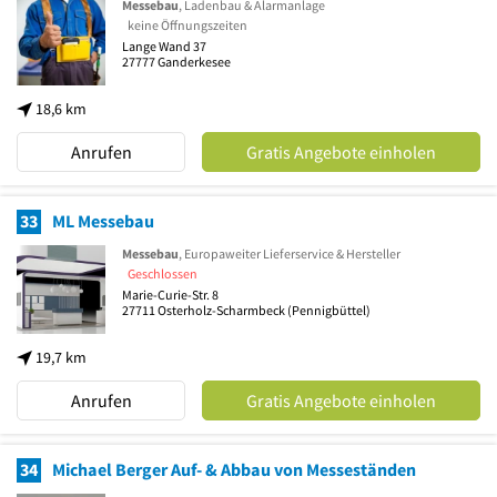
Messebau
, Ladenbau & Alarmanlage
keine Öffnungszeiten
Lange Wand 37
27777
Ganderkesee
18,6 km
Anrufen
Gratis Angebote einholen
33
ML Messebau
Messebau
, Europaweiter Lieferservice & Hersteller
Geschlossen
Marie-Curie-Str. 8
27711
Osterholz-Scharmbeck
(Pennigbüttel)
19,7 km
Anrufen
Gratis Angebote einholen
34
Michael Berger Auf- & Abbau von Messeständen