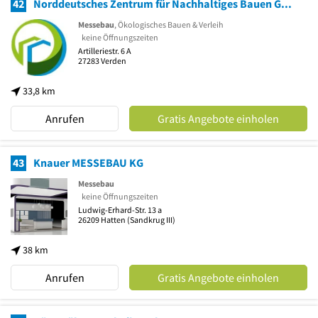
42
Norddeutsches Zentrum für Nachhaltiges Bauen GmbH
Messebau
, Ökologisches Bauen & Verleih
keine Öffnungszeiten
Artilleriestr. 6 A
27283
Verden
33,8 km
Anrufen
Gratis Angebote einholen
43
Knauer MESSEBAU KG
Messebau
keine Öffnungszeiten
Ludwig-Erhard-Str. 13 a
26209
Hatten
(Sandkrug III)
38 km
Anrufen
Gratis Angebote einholen