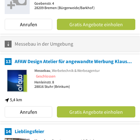
Goebenstr. 4
28209
Bremen
(Bürgerweide/Barkhof)
Anrufen
Gratis Angebote einholen
Messebau in der Umgebung
13
AFAW Design Atelier für angewandte Werbung Klaus Hriesik GmbH
Messebau
, Werbetechnik & Werbeagentur
Geschlossen
Henleinstr. 8
28816
Stuhr
(Brinkum)
5,4 km
Anrufen
Gratis Angebote einholen
14
Lieblingsfeier