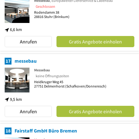
Messebau
, Europaweiter Lieferservice & Ladenbau
Geschlossen
Rodendamm 38
28816
Stuhr
(Brinkum)
6,6 km
Anrufen
Gratis Angebote einholen
17
messebau
Messebau
keine Öffnungszeiten
Heidkruger Weg 45
27751
Delmenhorst
(Schafkoven/Donneresch)
9,5 km
Anrufen
Gratis Angebote einholen
18
Fairstaff GmbH Büro Bremen