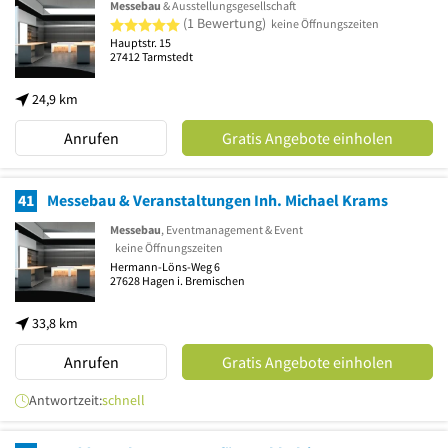
Messebau
& Ausstellungsgesellschaft
5 von 5 Sternen
(1 Bewertung)
keine Öffnungszeiten
Hauptstr. 15
27412
Tarmstedt
24,9 km
Anrufen
Gratis Angebote einholen
41
Messebau & Veranstaltungen Inh. Michael Krams
Messebau
, Eventmanagement & Event
keine Öffnungszeiten
Hermann-Löns-Weg 6
27628
Hagen i. Bremischen
33,8 km
Anrufen
Gratis Angebote einholen
Antwortzeit:
schnell