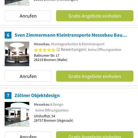
Anrufen
Gratis Angebote einholen
6
Sven Zimmermann Kleintransporte Messebau Baumontagen
Messebau
, Montagearbeiten & Kleintransport
5 von 5 Sternen
(2 Bewertungen)
keine Öffnungszeiten
Baltrumer Str. 17
28219
Bremen
(Walle)
Anrufen
Gratis Angebote einholen
7
Zöllner Objektdesign
Messebau
& Design
keine Öffnungszeiten
Uhthoffstr. 54
28757
Bremen
(Vegesack)
Anrufen
Gratis Angebote einholen