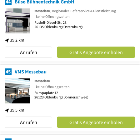
44
Büso Bühnentechnik GmbH
Messebau
, Regionaler Lieferservice & Dienstleistung
keine Öffnungszeiten
Rudolf-Diesel-Str. 28
26135
Oldenburg
(Osternburg)
39,2 km
Anrufen
Gratis Angebote einholen
45
VMS Messebau
Messebau
keine Öffnungszeiten
Europaplatz 12
26123
Oldenburg
(Donnerschwee)
39,5 km
Anrufen
Gratis Angebote einholen