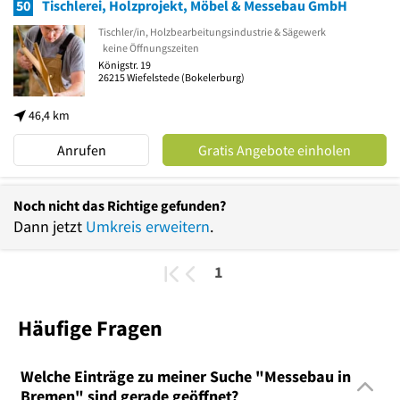
50
Tischlerei, Holzprojekt, Möbel & Messebau GmbH
Tischler/in, Holzbearbeitungsindustrie & Sägewerk
keine Öffnungszeiten
Königstr. 19
26215
Wiefelstede
(Bokelerburg)
46,4 km
Anrufen
Gratis Angebote einholen
Noch nicht das Richtige gefunden?
Dann jetzt
Umkreis erweitern
.
1
Häufige Fragen
Welche Einträge zu meiner Suche "Messebau in
Bremen" sind gerade geöffnet?