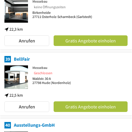
Messebau
keine Öffnungszeiten
Birkenheide
27711
Osterholz-Scharmbeck
(Garlstedt)
22,3 km
Anrufen
Gratis Angebote einholen
39
BellFair
Messebau
Geschlossen
Waldstr. 30 A
27798
Hude
(Nordenholz)
22,5 km
Anrufen
Gratis Angebote einholen
40
Ausstellungs-GmbH