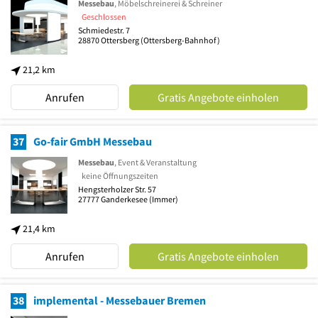
Messebau
, Möbelschreinerei & Schreiner
Geschlossen
Schmiedestr. 7
28870
Ottersberg
(Ottersberg-Bahnhof)
21,2 km
Anrufen
Gratis Angebote einholen
37
Go-fair GmbH Messebau
Messebau
, Event & Veranstaltung
keine Öffnungszeiten
Hengsterholzer Str. 57
27777
Ganderkesee
(Immer)
21,4 km
Anrufen
Gratis Angebote einholen
38
implemental - Messebauer Bremen