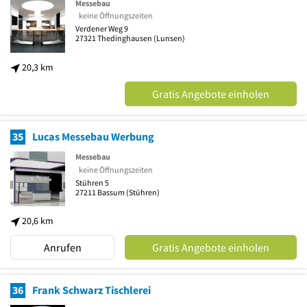
Messebau
keine Öffnungszeiten
Verdener Weg 9
27321
Thedinghausen
(Lunsen)
20,3 km
Gratis Angebote einholen
35
Lucas Messebau Werbung
Messebau
keine Öffnungszeiten
Stühren 5
27211
Bassum
(Stühren)
20,6 km
Anrufen
Gratis Angebote einholen
36
Frank Schwarz Tischlerei