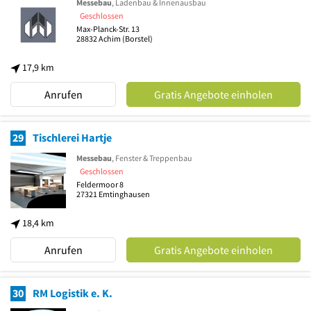
Messebau
, Ladenbau & Innenausbau
Geschlossen
Max-Planck-Str. 13
28832
Achim
(Borstel)
17,9 km
Anrufen
Gratis Angebote einholen
29
Tischlerei Hartje
Messebau
, Fenster & Treppenbau
Geschlossen
Feldermoor 8
27321
Emtinghausen
18,4 km
Anrufen
Gratis Angebote einholen
30
RM Logistik e. K.