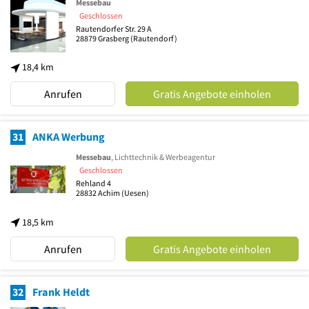
Messebau
Geschlossen
Rautendorfer Str. 29 A
28879
Grasberg
(Rautendorf)
18,4 km
Anrufen
Gratis Angebote einholen
31
ANKA Werbung
Messebau
, Lichttechnik & Werbeagentur
Geschlossen
Rehland 4
28832
Achim
(Uesen)
18,5 km
Anrufen
Gratis Angebote einholen
32
Frank Heldt