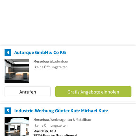
4
Autarque GmbH & Co KG
Messebau
& Ladenbau
keine Öffnungszeiten
Anrufen
Gratis Angebote einholen
5
Industrie-Werbung Günter Kutz Michael Kutz
Messebau
, Werbeagentur & Metallbau
keine Öffnungszeiten
Marschstr. 10 B
28309
Bremen
(Hemelingen)