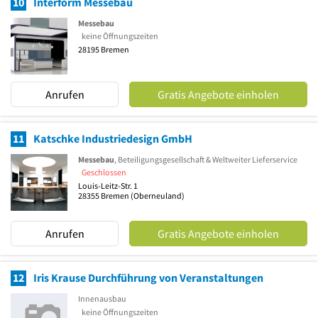
10
Interform Messebau
Messebau
keine Öffnungszeiten
28195
Bremen
Anrufen
Gratis Angebote einholen
11
Katschke Industriedesign GmbH
Messebau
, Beteiligungsgesellschaft & Weltweiter Lieferservice
Geschlossen
Louis-Leitz-Str. 1
28355
Bremen
(Oberneuland)
Anrufen
Gratis Angebote einholen
12
Iris Krause Durchführung von Veranstaltungen
Innenausbau
keine Öffnungszeiten