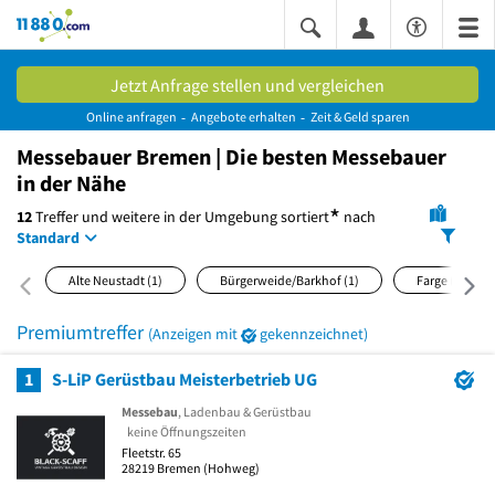
11880.com
Jetzt Anfrage stellen und vergleichen
Online anfragen
Angebote erhalten
Zeit & Geld sparen
Messebauer Bremen | Die besten Messebauer
in der Nähe
*
12
Treffer und weitere in der Umgebung
sortiert
nach
Standard
Alte Neustadt
(1)
Bürgerweide/Barkhof
(1)
Farge
(1)
Premiumtreffer
(Anzeigen mit
gekennzeichnet)
1
S-LiP Gerüstbau Meisterbetrieb UG
Messebau
, Ladenbau & Gerüstbau
keine Öffnungszeiten
Fleetstr. 65
28219
Bremen
(Hohweg)