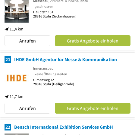
Messebau
, Zimmerei & Innenausbau
geschlossen
Hauptstr. 131
28816
Stuhr
(Seckenhausen)
11,4 km
Anrufen
Gratis Angebote einholen
21
IHDE GmbH Agentur für Messe & Kommunikation
Innenausbau
keine Öffnungszeiten
Ulmenweg 12
28816
Stuhr
(Heiligenrode)
11,7 km
Anrufen
Gratis Angebote einholen
22
Bensch International Exhibition Services GmbH