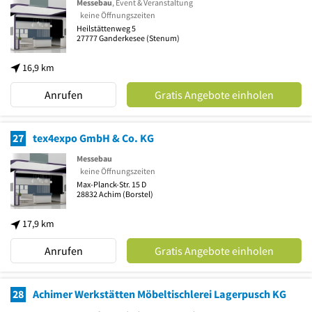
Messebau
, Event & Veranstaltung
keine Öffnungszeiten
Heilstättenweg 5
27777
Ganderkesee
(Stenum)
16,9 km
Anrufen
Gratis Angebote einholen
27
tex4expo GmbH & Co. KG
Messebau
keine Öffnungszeiten
Max-Planck-Str. 15 D
28832
Achim
(Borstel)
17,9 km
Anrufen
Gratis Angebote einholen
28
Achimer Werkstätten Möbeltischlerei Lagerpusch KG