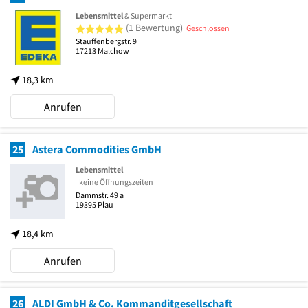
Lebensmittel
& Supermarkt
5 von 5 Sternen
(1 Bewertung)
Geschlossen
Stauffenbergstr. 9
17213
Malchow
18,3 km
Anrufen
25
Astera Commodities GmbH
Lebensmittel
keine Öffnungszeiten
Dammstr. 49 a
19395
Plau
18,4 km
Anrufen
26
ALDI GmbH & Co. Kommanditgesellschaft