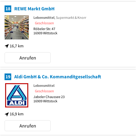
18
REWE Markt GmbH
Lebensmittel
, Supermarkt & Knorr
Geschlossen
Röbeler Str. 47
16909
Wittstock
16,7 km
Anrufen
19
Aldi GmbH & Co. Kommanditgesellschaft
Lebensmittel
Geschlossen
Jabeler Chaussee 23
16909
Wittstock
16,9 km
Anrufen