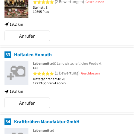
5 von 5 Sternen
(2 Bewertungen)
Geschlossen
Steinstr. 8
19395
Plau
19,2 km
Anrufen
33
Hofladen Homuth
Lebensmittel
& Landwirtschaftliches Produkt
€€€
5 von 5 Sternen
(1 Bewertung)
Geschlossen
Untergöhrener Str. 20
17213
Göhren-Lebbin
19,3 km
Anrufen
34
Kraftbrühen Manufaktur GmbH
Lebensmittel