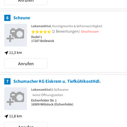
Anrufen
6
Scheune
Lebensmittel
, Kunstgewerbe & Sehenswürdigkeit
5 von 5 Sternen
(2 Bewertungen)
Geschlossen
Dudel 1
17207
Bollewick
11,3 km
Anrufen
7
Schumacher KG Eiskrem u. TiefkühlkostHdl.
Lebensmittel
& Süßwaren
keine Öffnungszeiten
Eichenfelder Str. 1
16909
Wittstock
(Eichenfelde)
11,8 km