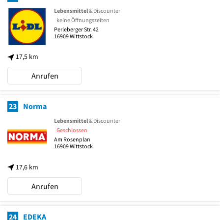
Lebensmittel
& Discounter
keine Öffnungszeiten
Perleberger Str. 42
16909
Wittstock
17,5 km
Anrufen
23
Norma
Lebensmittel
& Discounter
Geschlossen
Am Rosenplan
16909
Wittstock
17,6 km
Anrufen
24
EDEKA