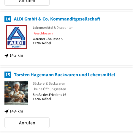
Anrufen
14
ALDI GmbH & Co. Kommanditgesellschaft
Lebensmittel
& Discounter
Geschlossen
Warener Chaussee 5
17207
Röbel
14,3 km
15
Torsten Hagemann Backwaren und Lebensmittel
Bäckerei & Backwaren
keine Öffnungszeiten
Straße des Friedens 16
17207
Röbel
14,4 km
Anrufen