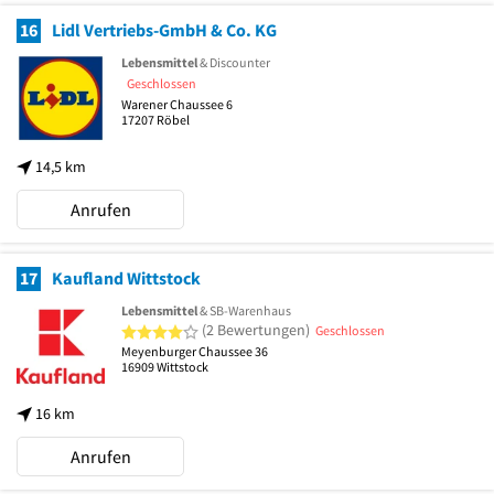
16
Lidl Vertriebs-GmbH & Co. KG
Lebensmittel
& Discounter
Geschlossen
Warener Chaussee 6
17207
Röbel
14,5 km
Anrufen
17
Kaufland Wittstock
Lebensmittel
& SB-Warenhaus
4 von 5 Sternen
(2 Bewertungen)
Geschlossen
Meyenburger Chaussee 36
16909
Wittstock
16 km
Anrufen