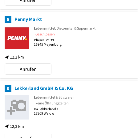
Anrufen
8
Penny Markt
Lebensmittel
, Discounter & Supermarkt
Geschlossen
Plauer Str. 39
16945
Meyenburg
12,2 km
Anrufen
9
Lekkerland GmbH & Co. KG
Lebensmittel
& Süßwaren
keine Öffnungszeiten
Im Lekkerland 1
17209
Walow
12,3 km