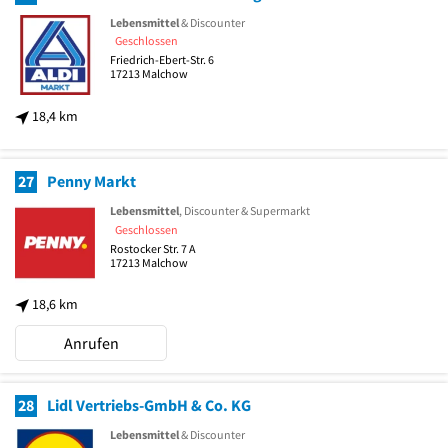
Lebensmittel
& Discounter
Geschlossen
Friedrich-Ebert-Str. 6
17213
Malchow
18,4 km
27
Penny Markt
Lebensmittel
, Discounter & Supermarkt
Geschlossen
Rostocker Str. 7 A
17213
Malchow
18,6 km
Anrufen
28
Lidl Vertriebs-GmbH & Co. KG
Lebensmittel
& Discounter