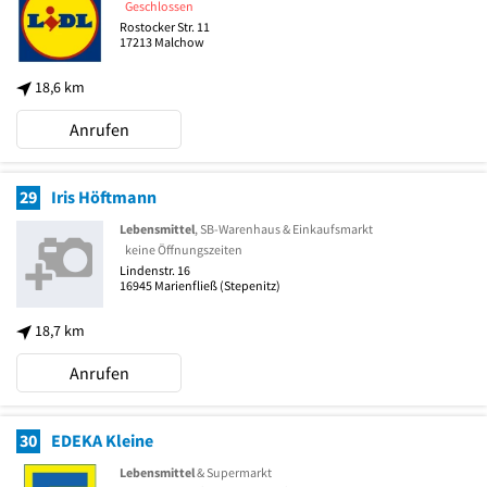
Geschlossen
Rostocker Str. 11
17213
Malchow
18,6 km
Anrufen
29
Iris Höftmann
Lebensmittel
, SB-Warenhaus & Einkaufsmarkt
keine Öffnungszeiten
Lindenstr. 16
16945
Marienfließ
(Stepenitz)
18,7 km
Anrufen
30
EDEKA Kleine
Lebensmittel
& Supermarkt