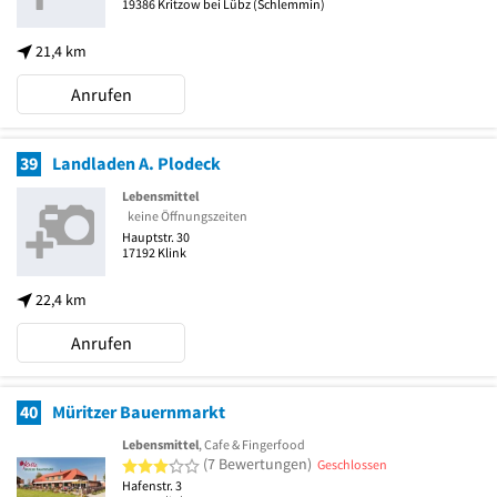
19386
Kritzow bei Lübz
(Schlemmin)
21,4 km
Anrufen
39
Landladen A. Plodeck
Lebensmittel
keine Öffnungszeiten
Hauptstr. 30
17192
Klink
22,4 km
Anrufen
40
Müritzer Bauernmarkt
Lebensmittel
, Cafe & Fingerfood
3 von 5 Sternen
(7 Bewertungen)
Geschlossen
Hafenstr. 3