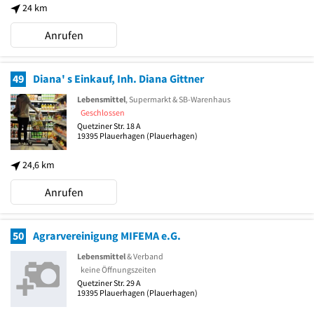
24 km
Anrufen
49
Diana' s Einkauf, Inh. Diana Gittner
Lebensmittel
, Supermarkt & SB-Warenhaus
Geschlossen
Quetziner Str. 18 A
19395
Plauerhagen
(Plauerhagen)
24,6 km
Anrufen
50
Agrarvereinigung MIFEMA e.G.
Lebensmittel
& Verband
keine Öffnungszeiten
Quetziner Str. 29 A
19395
Plauerhagen
(Plauerhagen)