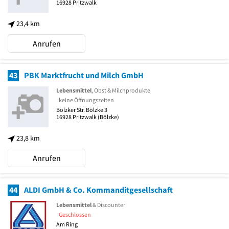
16928
Pritzwalk
23,4 km
Anrufen
43
PBK Marktfrucht und Milch GmbH
Lebensmittel
, Obst & Milchprodukte
keine Öffnungszeiten
Bölzker Str. Bölzke 3
16928
Pritzwalk
(Bölzke)
23,8 km
Anrufen
44
ALDI GmbH & Co. Kommanditgesellschaft
Lebensmittel
& Discounter
Geschlossen
Am Ring