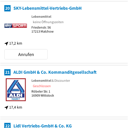
20
SKY-Lebensmittel-Vertriebs-GmbH
Lebensmittel
keine Öffnungszeiten
Friedenstr. 56
17213
Malchow
17,2 km
Anrufen
21
ALDI GmbH & Co. Kommanditgesellschaft
Lebensmittel
& Discounter
Geschlossen
Röbeler Str. 1
16909
Wittstock
17,4 km
22
Lidl Vertriebs-GmbH & Co. KG