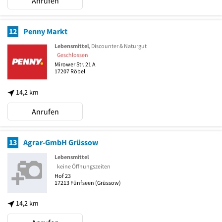
Anrufen
12
Penny Markt
Lebensmittel
, Discounter & Naturgut
Geschlossen
Mirower Str. 21 A
17207
Röbel
14,2 km
Anrufen
13
Agrar-GmbH Grüssow
Lebensmittel
keine Öffnungszeiten
Hof 23
17213
Fünfseen
(Grüssow)
14,2 km