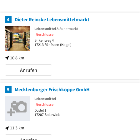
4
Dieter Reincke Lebensmittelmarkt
Lebensmittel
& Supermarkt
Geschlossen
Birkenweg 4
17213
Fünfseen
(Kogel)
10,8 km
Anrufen
5
Mecklenburger Frischköppe GmbH
Lebensmittel
Geschlossen
Dudel 1
17207
Bollewick
11,3 km