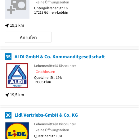
keine Öffnungszeiten
Untergöhrener Str. 16
17213
Göhren-Lebbin
19,3 km
Anrufen
35
ALDI GmbH & Co. Kommanditgesellschaft
Lebensmittel
& Discounter
Geschlossen
Quetziner Str. 19 b
19395
Plau
19,5 km
36
Lidl Vertriebs-GmbH & Co. KG
Lebensmittel
& Discounter
keine Öffnungszeiten
Quetziner Str. 19 a