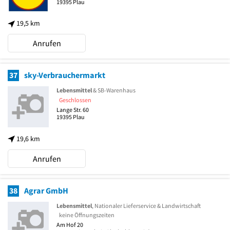
19395
Plau
19,5 km
Anrufen
37
sky-Verbrauchermarkt
Lebensmittel
& SB-Warenhaus
Geschlossen
Lange Str. 60
19395
Plau
19,6 km
Anrufen
38
Agrar GmbH
Lebensmittel
, Nationaler Lieferservice & Landwirtschaft
keine Öffnungszeiten
Am Hof 20