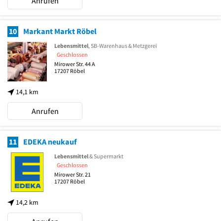
Anrufen
10
Markant Markt Röbel
Lebensmittel
, SB-Warenhaus & Metzgerei
Geschlossen
Mirower Str. 44 A
17207
Röbel
14,1 km
Anrufen
11
EDEKA neukauf
Lebensmittel
& Supermarkt
Geschlossen
Mirower Str. 21
17207
Röbel
14,2 km