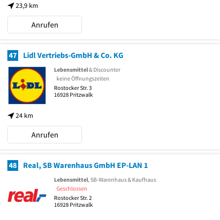
23,9 km
Anrufen
47
Lidl Vertriebs-GmbH & Co. KG
Lebensmittel
& Discounter
keine Öffnungszeiten
Rostocker Str. 3
16928
Pritzwalk
24 km
Anrufen
48
Real, SB Warenhaus GmbH EP-LAN 1
Lebensmittel
, SB-Warenhaus & Kaufhaus
Geschlossen
Rostocker Str. 2
16928
Pritzwalk