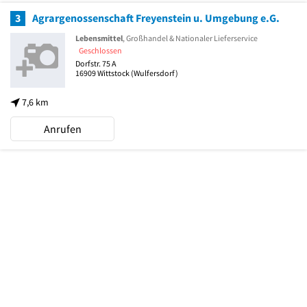
3
Agrargenossenschaft Freyenstein u. Umgebung e.G.
Lebensmittel
, Großhandel & Nationaler Lieferservice
Geschlossen
Dorfstr. 75 A
16909
Wittstock
(Wulfersdorf)
7,6 km
Anrufen