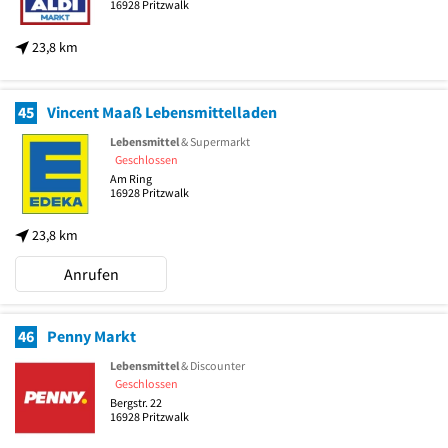
16928
Pritzwalk
23,8 km
45
Vincent Maaß Lebensmittelladen
Lebensmittel
& Supermarkt
Geschlossen
Am Ring
16928
Pritzwalk
23,8 km
Anrufen
46
Penny Markt
Lebensmittel
& Discounter
Geschlossen
Bergstr. 22
16928
Pritzwalk