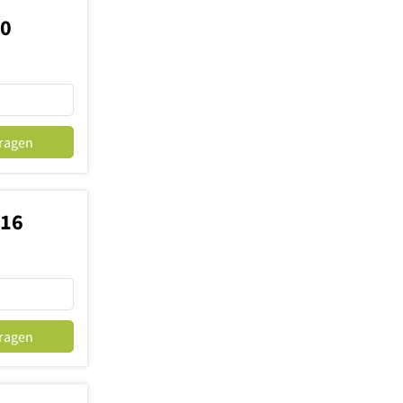
40
fragen
316
fragen