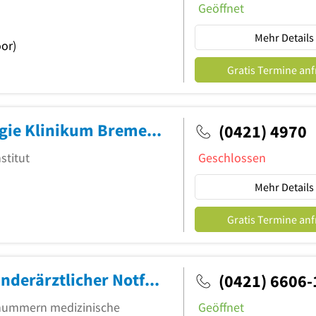
Geöffnet
Mehr Details
or)
Gratis Termine an
Institut für Klinische Pharmakologie Klinikum Bremen Mitte
(0421) 4970
stitut
Geschlossen
Mehr Details
Gratis Termine an
Klinikum Bremen-Nord gGmbH Kinderärztlicher Notfalldienst
(0421) 6606
ufnummern medizinische
Geöffnet