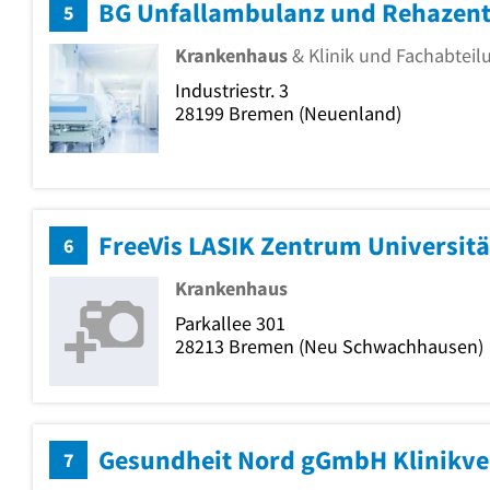
5
Krankenhaus
& Klinik und Fachabteilu
Industriestr. 3
28199
Bremen
(Neuenland)
FreeVis LASIK Zentrum Universit
6
Krankenhaus
Parkallee 301
28213
Bremen
(Neu Schwachhausen)
Gesundheit Nord gGmbH Klinikv
7