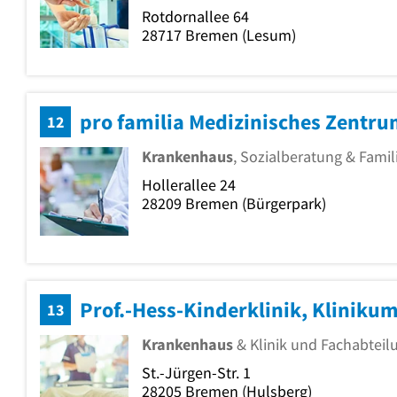
Rotdornallee 64
28717
Bremen
(Lesum)
pro familia Medizinisches Zentr
12
Krankenhaus
, Sozialberatung & Fami
Hollerallee 24
28209
Bremen
(Bürgerpark)
Prof.-Hess-Kinderklinik, Kliniku
13
Krankenhaus
& Klinik und Fachabteil
St.-Jürgen-Str. 1
28205
Bremen
(Hulsberg)