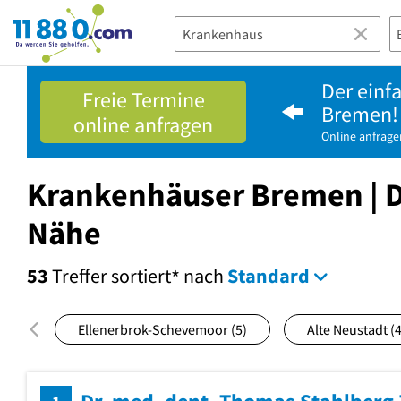
11880.com
Der einf
Freie Termine
Bremen!
online anfragen
Online anfrage
Krankenhäuser Bremen | D
Nähe
53
Treffer
sortiert
nach
Standard
*
Ellenerbrok-Schevemoor
(5)
Alte Neustadt
(4