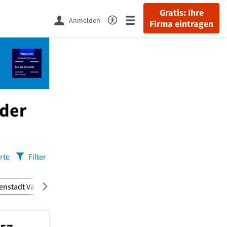
Gratis: Ihre
Anmelden
Firma eintragen
 der
rte
Filter
enstadt Vahr
(4)
Hulsberg
(4)
Kattenturm
(3)