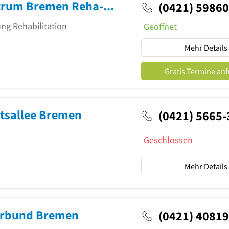
BG Unfallambulanz und Rehazentrum Bremen Reha-Zentrum am Airport Bremen
(0421) 5986
ng Rehabilitation
Geöffnet
Mehr Details
Gratis Termine an
ätsallee Bremen
(0421) 5665-
Geschlossen
Mehr Details
erbund Bremen
(0421) 4081