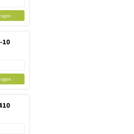
fragen
-10
fragen
410