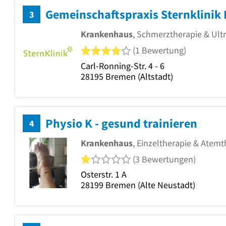
3
Krankenhaus
, Schmerztherapie & Ult
4 von 5 Sternen
(1 Bewertung)
Carl-Ronning-Str. 4 - 6
28195
Bremen
(Altstadt)
Physio K - gesund trainieren
4
Krankenhaus
, Einzeltherapie & Atemt
1 von 5 Sternen
(3 Bewertungen)
Osterstr. 1 A
28199
Bremen
(Alte Neustadt)