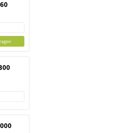
060
fragen
300
9000