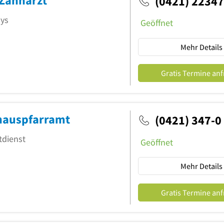
 Zahnarzt
(0421) 2234
ays
Geöffnet
Mehr Details
Gratis Termine an
nhauspfarramt
(0421) 347-0
tdienst
Geöffnet
Mehr Details
Gratis Termine an