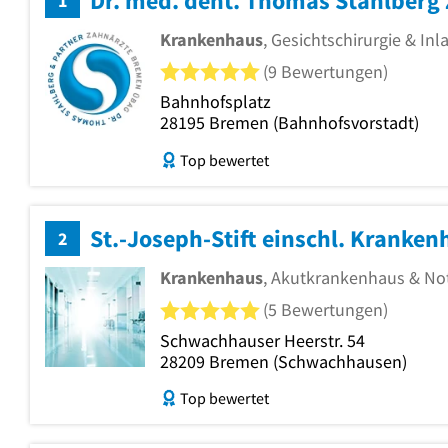
Dr. med. dent. Thomas Stahlberg
1
Krankenhaus
, Gesichtschirurgie & Inl
5 von 5 Sternen
(9 Bewertungen)
Bahnhofsplatz
28195
Bremen
(Bahnhofsvorstadt)
Top bewertet
St.-Joseph-Stift einschl. Kranke
2
Krankenhaus
, Akutkrankenhaus & No
5 von 5 Sternen
(5 Bewertungen)
Schwachhauser Heerstr. 54
28209
Bremen
(Schwachhausen)
Top bewertet