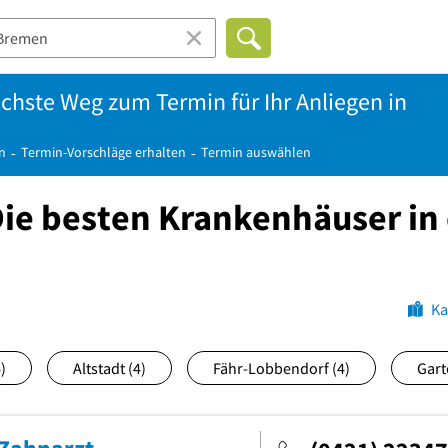
achste Weg zum Termin für Ihr Anliegen in
n
Termin-Vorschläge erhalten
Termin auswählen
ie besten Krankenhäuser in
Ka
)
Altstadt
(4)
Fähr-Lobbendorf
(4)
Gart