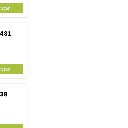
fragen
8481
fragen
238