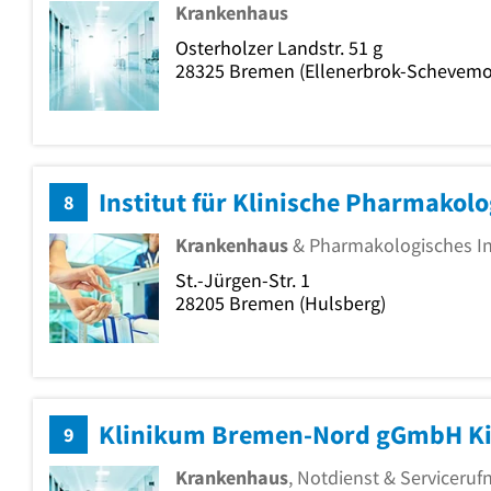
Krankenhaus
Osterholzer Landstr. 51 g
28325
Bremen
(Ellenerbrok-Schevemo
8
Krankenhaus
& Pharmakologisches In
St.-Jürgen-Str. 1
28205
Bremen
(Hulsberg)
9
Krankenhaus
, Notdienst & Servicer