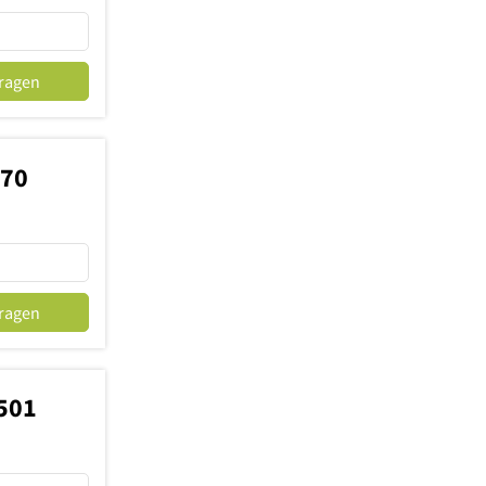
fragen
770
fragen
501