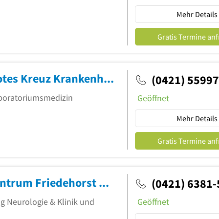
Mehr Details
Gratis Termine an
MVZ Med. Versorgungszentrum Rotes Kreuz Krankenhaus
(0421) 5599
Laboratoriumsmedizin
Geöffnet
Mehr Details
Gratis Termine an
Neurologisches Rehabilitationszentrum Friedehorst gGmbH
(0421) 6381-
ng Neurologie & Klinik und
Geöffnet