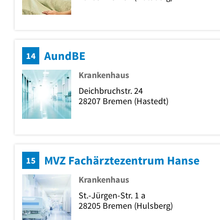
AundBE
14
Krankenhaus
Deichbruchstr. 24
28207
Bremen
(Hastedt)
MVZ Fachärztezentrum Hanse
15
Krankenhaus
St.-Jürgen-Str. 1 a
28205
Bremen
(Hulsberg)