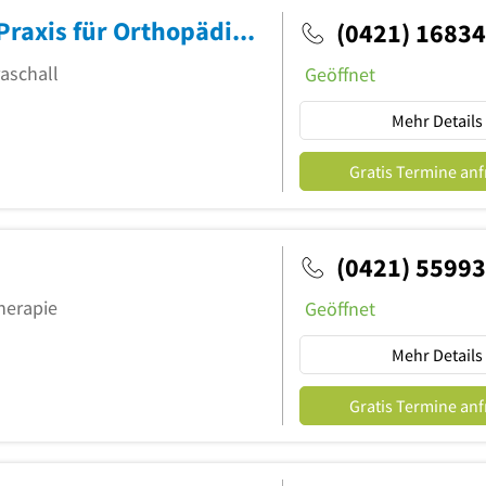
Gemeinschaftspraxis Sternklinik Praxis für Orthopädie Dres. Robert Saxler und Gerhard P. Lenz
(0421) 1683
raschall
Geöffnet
Mehr Details
Gratis Termine an
(0421) 5599
herapie
Geöffnet
Mehr Details
Gratis Termine an